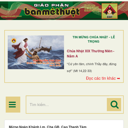
TRANG NHẤT
GIỚI THIỆU
GIÁO XỨ
TIN MỪNG CHÚA NHẬT - LỄ
DÒNG TU
TRỌNG
BAN MỤC VỤ
Chúa Nhật XIX Thường Niên -
Năm A
ĐOÀN THỂ CG
“Cứ yên tâm, chính Thầy đây, đừng
sợ!” (Mt 14,22-33)
LINH MỤC
Đọc các tin khác ➥
ĐIỂM HÀNH HƯƠNG
Mừng Ngân Khánh Lm. Cha GB. Cao Thanh Tâm