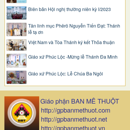
Biên bản Hội nghị thường niên kỳ I/2023
Tân linh mục Phêrô Nguyễn Tiến Đạt: Thánh
lễ tạ ơn
Việt Nam và Tòa Thánh ký kết Thỏa thuận
Giáo xứ Phúc Lộc -Mừng lễ Thánh Đa Minh
Giáo xứ Phúc Lộc: Lễ Chúa Ba Ngôi
Giáo phận BAN MÊ THUỘT
http://gpbanmethuot.com
http://gpbanmethuot.net
http://gpbanmethuot.vn