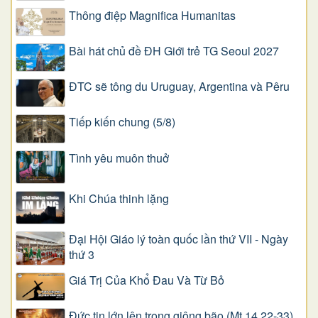
Thông điệp Magnifica Humanitas
Bài hát chủ đề ĐH Giới trẻ TG Seoul 2027
ĐTC sẽ tông du Uruguay, Argentina và Pêru
Tiếp kiến chung (5/8)
Tình yêu muôn thuở
Khi Chúa thinh lặng
Đại Hội Giáo lý toàn quốc lần thứ VII - Ngày
thứ 3
Giá Trị Của Khổ Ðau Và Từ Bỏ
Đức tin lớn lên trong giông bão (Mt 14,22-33)