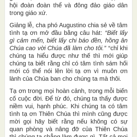
hội đoàn đoàn thể và đông đảo giáo dân
trong giáo xứ.
Giảng lễ, cha phó Augustino chia sẻ về tâm
tình tạ ơn mở đầu bằng câu hát:
“Biết lấy
gì cảm mến, biết lấy chi báo đền, hồng ân
Chúa cao vời Chúa đã làm cho tôi.”
“chỉ khi
chúng ta hiểu được như thế thì mới giúp
chúng ta biết rằng chỉ có tâm tình sám hối
mới có thể nói lên lời tạ ơn vì muôn ơn
lành của Chúa ban cho chúng ta mà thôi.
Tạ ơn trong mọi hoàn cảnh, trong mỗi biến
cố cuộc đời. Để từ đó, chúng ta thấy được
niềm vui, hạnh phúc. Khi chúng ta có tâm
tình tạ ơn Thiên Chúa thì mình cũng được
mời gọi hãy biết rằng nếu không có sự
quan phòng và nâng đỡ của Thiên Chúa
thì chúng ta chẳng làm được gì. Tất cả mọi