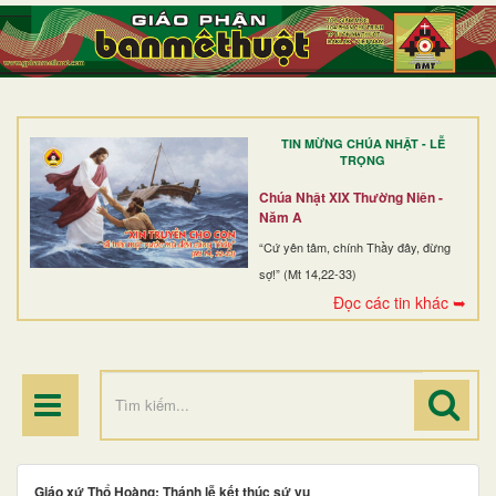
TRANG NHẤT
GIỚI THIỆU
GIÁO XỨ
TIN MỪNG CHÚA NHẬT - LỄ
DÒNG TU
TRỌNG
BAN MỤC VỤ
Chúa Nhật XIX Thường Niên -
Năm A
ĐOÀN THỂ CG
“Cứ yên tâm, chính Thầy đây, đừng
sợ!” (Mt 14,22-33)
LINH MỤC
Đọc các tin khác ➥
ĐIỂM HÀNH HƯƠNG
Giáo xứ Thổ Hoàng: Thánh lễ kết thúc sứ vụ