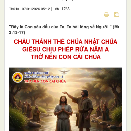
|
Thứ tư - 07/01/2026 05:12
1765
"Đây là Con yêu dấu của Ta, Ta hài lòng về Người." (Mt
3:13-17)
CHẦU THÁNH THỂ CHÚA NHẬT CHÚA
GIÊSU CHỊU PHÉP RỬA NĂM A
TRỞ NÊN CON CÁI CHÚA