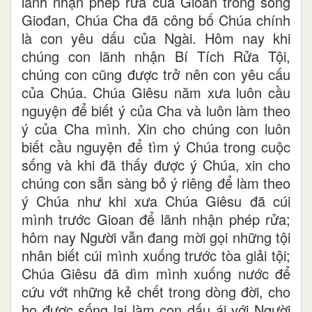
lãnh nhận phép rửa của Gioan trong sông
Giođan, Chúa Cha đã công bố Chúa chính
là con yêu dấu của Ngài. Hôm nay khi
chúng con lãnh nhận Bí Tích Rửa Tội,
chúng con cũng được trở nên con yêu cấu
của Chúa. Chúa Giêsu năm xưa luôn cầu
nguyện để biết ý của Cha và luôn làm theo
ý của Cha mình. Xin cho chúng con luôn
biết cầu nguyện để tìm ý Chúa trong cuộc
sống và khi đã thấy được ý Chúa, xin cho
chúng con sẵn sàng bỏ ý riêng để làm theo
ý Chúa như khi xưa Chúa Giêsu đã cúi
mình trước Gioan để lãnh nhận phép rửa;
hôm nay Người vẫn đang mời gọi những tội
nhân biết cúi mình xuống trước tòa giải tội;
Chúa Giêsu đã dìm mình xuống nước để
cứu vớt những kẻ chết trong dòng đời, cho
họ được sống lại làm con dấu ái với Người