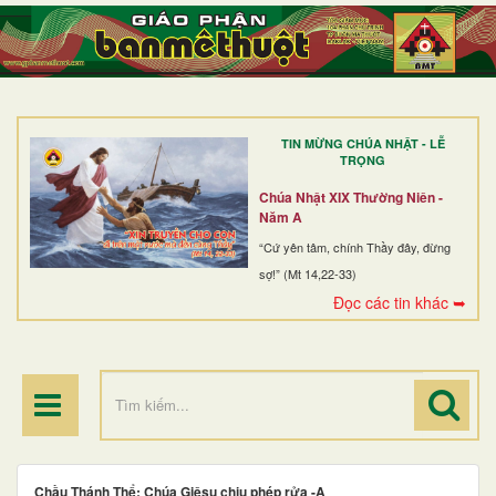
TRANG NHẤT
GIỚI THIỆU
GIÁO XỨ
TIN MỪNG CHÚA NHẬT - LỄ
DÒNG TU
TRỌNG
BAN MỤC VỤ
Chúa Nhật XIX Thường Niên -
Năm A
ĐOÀN THỂ CG
“Cứ yên tâm, chính Thầy đây, đừng
sợ!” (Mt 14,22-33)
LINH MỤC
Đọc các tin khác ➥
ĐIỂM HÀNH HƯƠNG
Chầu Thánh Thể: Chúa Giêsu chịu phép rửa -A