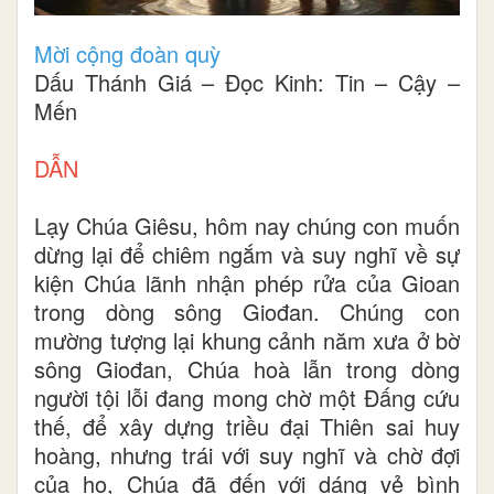
Mời cộng đoàn quỳ
Dấu Thánh Giá – Đọc Kinh: Tin – Cậy –
Mến
DẪN
Lạy Chúa Giêsu, hôm nay chúng con muốn
dừng lại để chiêm ngắm và suy nghĩ về sự
kiện Chúa lãnh nhận phép rửa của Gioan
trong dòng sông Giođan. Chúng con
mường tượng lại khung cảnh năm xưa ở bờ
sông Giođan, Chúa hoà lẫn trong dòng
người tội lỗi đang mong chờ một Đấng cứu
thế, để xây dựng triều đại Thiên sai huy
hoàng, nhưng trái với suy nghĩ và chờ đợi
của họ, Chúa đã đến với dáng vẻ bình