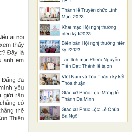
LỄ 1
Thánh lễ Truyền chức Linh
Mục -2023
Khai mạc Hội nghị thường
niên kỳ I/2023
ếu ai nói
Biên bản Hội nghị thường niên
 xem thấy
kỳ I/2023
c? Ðây là
Tân linh mục Phêrô Nguyễn
êu anh em
Tiến Đạt: Thánh lễ tạ ơn
Việt Nam và Tòa Thánh ký kết
à Ðấng đã
Thỏa thuận
 mình yêu
Giáo xứ Phúc Lộc -Mừng lễ
 giới răn
Thánh Đa Minh
 chẳng có
Giáo xứ Phúc Lộc: Lễ Chúa
thắng thế
Ba Ngôi
Con Thiên