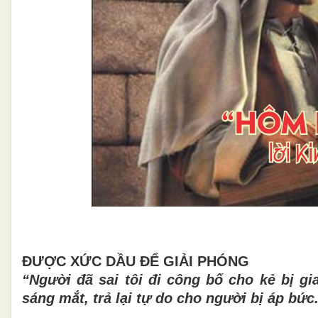
ĐƯỢC XỨ
C D
Ầ
U
ĐỂ
GI
ẢI PHÓNG
“Người
đã
sai t
ô
i
đ
i c
ô
ng b
ố
cho k
ẻ
b
ị
gi
s
á
ng m
ắ
t, tr
ả
l
ạ
i t
ự
do cho ng
ườ
i b
ị
á
p b
ứ
c