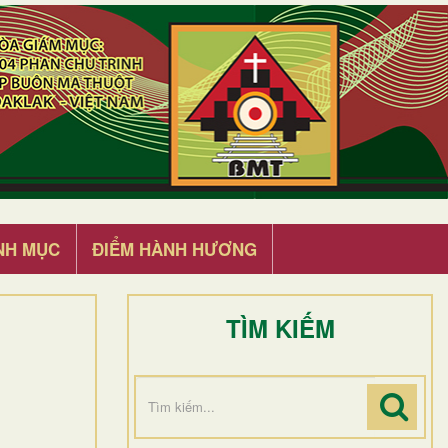
NH MỤC
ĐIỂM HÀNH HƯƠNG
TÌM KIẾM