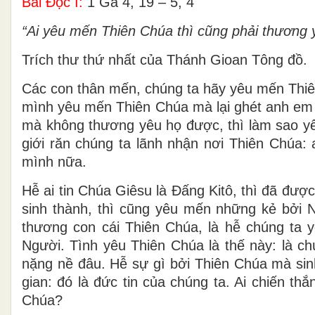
Bài Ðọc I:
1 Ga 4, 19 – 5, 4
“Ai yêu mến Thiên Chúa thì cũng phải thương
Trích thư thứ nhất của Thánh Gioan Tông đồ.
Các con thân mến, chúng ta hãy yêu mến Thiên
mình yêu mến Thiên Chúa mà lại ghét anh em m
mà không thương yêu họ được, thì làm sao y
giới răn chúng ta lãnh nhận nơi Thiên Chúa:
mình nữa.
Hễ ai tin Chúa Giêsu là Ðấng Kitô, thì đã đượ
sinh thành, thì cũng yêu mến những kẻ bởi 
thương con cái Thiên Chúa, là hễ chúng ta y
Người. Tình yêu Thiên Chúa là thế này: là ch
nặng nề đâu. Hễ sự gì bởi Thiên Chúa mà sinh
gian: đó là đức tin của chúng ta. Ai chiến th
Chúa?