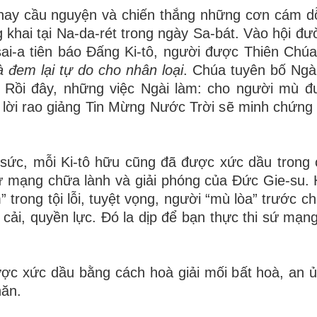
hay c
ầ
u nguy
ệ
n v
à
chi
ế
n th
ắ
ng nh
ữ
ng c
ơ
n c
á
m d
 khai t
ạ
i Na-da-r
é
t trong ng
à
y Sa-b
á
t. V
à
o h
ộ
i
đư
ai-a ti
ê
n b
á
o
Đấ
ng Ki-t
ô
, ng
ườ
i
đượ
c Thi
ê
n Ch
ú
a
và
đ
em lại t
ự
do cho nhân loại
. Chúa tuyên b
ố
Ng
à
. R
ồ
i
đ
â
y, nh
ữ
ng vi
ệ
c Ng
à
i l
à
m: cho ng
ườ
i m
ù
đ
l
ờ
i rao gi
ả
ng Tin M
ừ
ng N
ướ
c Tr
ờ
i s
ẽ
minh ch
ứ
ng
s
ứ
c, m
ỗ
i Ki-tô h
ữ
u c
ũ
ng
đ
ã
đượ
c x
ứ
c d
ầ
u trong 
ứ
m
ạ
ng ch
ữ
a l
à
nh v
à
gi
ả
i ph
ó
ng c
ủ
a
Đứ
c Gie-su.
m
”
trong t
ộ
i l
ỗ
i, tuy
ệ
t v
ọ
ng, ng
ườ
i
“
m
ù
lòa
”
tr
ướ
c ch
 c
ả
i, quy
ề
n l
ự
c.
Đ
ó
la d
ị
p
đ
ể bạn th
ự
c thi s
ứ
mạng
ượ
c x
ứ
c d
ầ
u b
ằ
ng c
á
ch ho
à
gi
ả
i m
ố
i b
ấ
t ho
à
, an
ăn.