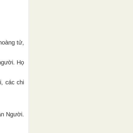
hoàng tử,
người. Họ
, các chi
dân Người.