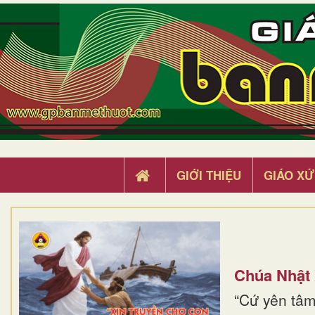
GIỚI THIỆU
GIÁO XỨ
Chúa Nhật
“Cứ yên tâm