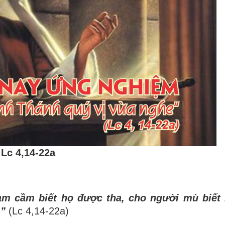
Lc 4,14-22a
am c
ầ
m bi
ế
t h
ọ
đ
ượ
c tha, cho ng
ườ
i m
ù
bi
ế
t
.
”
(Lc 4,14-22a)