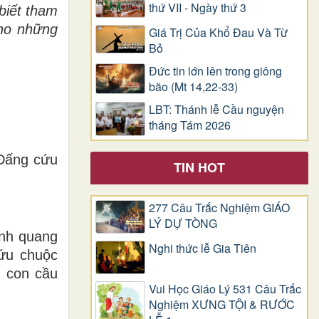
thứ VII - Ngày thứ 3
 biết tham
ho nh
ữ
ng
Giá Trị Của Khổ Ðau Và Từ
Bỏ
Đức tin lớn lên trong giông
bão (Mt 14,22-33)
LBT: Thánh lễ Cầu nguyện
tháng Tám 2026
 Đấng cứu
TIN HOT
277 Câu Trắc Nghiệm GIÁO
LÝ DỰ TÒNG
ánh quang
Nghi thức lễ Gia Tiên
cứu chuộc
g con cầu
Vui Học Giáo Lý 531 Câu Trắc
Nghiệm XƯNG TỘI & RƯỚC