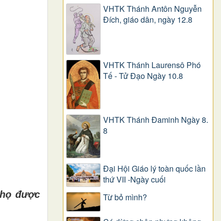
VHTK Thánh Antôn Nguyễn
Ðích, giáo dân, ngày 12.8
VHTK Thánh Laurensô Phó
Tế - Tử Đạo Ngày 10.8
VHTK Thánh Đaminh Ngày 8.
8
Đại Hội Giáo lý toàn quốc lần
thứ VII -Ngày cuối
 h
ọ
đ
ượ
c
Từ bỏ mình?