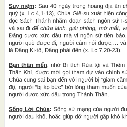
Suy niệm
:
Sau 40 ngày trong hoang
đị
a
ă
n c
qu
ỷ
(x. Lc 4,1-13), Ch
ú
a Gi
ê
-su xu
ấ
t hi
ệ
n c
ô
ng
đọ
c S
á
ch Th
á
nh nh
ằ
m
đ
o
ạ
n s
á
ch ng
ô
n s
ứ
I-s
v
à
sai
đ
i
đ
ể ch
ữ
a lành, giải phóng, m
ở
mắt, 
Đấ
ng
đượ
c x
ứ
c d
ầ
u m
à
v
ị
ng
ô
n s
ứ
ti
ê
n b
á
o
ng
ườ
i qu
è
đượ
c
đ
i, ng
ườ
i c
â
m n
ó
i
đượ
c,
…
v
à
l
à
Đấ
ng Ki-t
ô
,
Đấ
ng ph
ả
i đến (x. Lc 7,20-23).
Bạn th
â
n m
ế
n
, nh
ờ
B
í
t
í
ch R
ử
a t
ộ
i v
à
Th
ê
m 
Th
ầ
n Kh
í
,
đượ
c m
ờ
i g
ọ
i tham d
ự
v
à
o ch
í
nh s
Ch
ú
a c
ũ
ng sai b
ạ
n
đế
n v
ớ
i ng
ườ
i b
ị
“
giam c
ầ
độ
, ng
ườ
i “b
ị
á
p b
ứ
c
”
b
ở
i l
ò
ng tham mu
ố
n c
ủ
a
ng
ườ
i
đượ
c xức dầu trong Thánh Thần.
Sống L
ờ
i Ch
ú
a
:
S
ố
ng s
ứ
m
ạ
ng c
ủ
a ng
ườ
i
đ
ng
ườ
i
đ
au kh
ổ
, ho
ặ
c gi
ú
p
đỡ
ng
ườ
i g
ặ
p kh
ó
kh