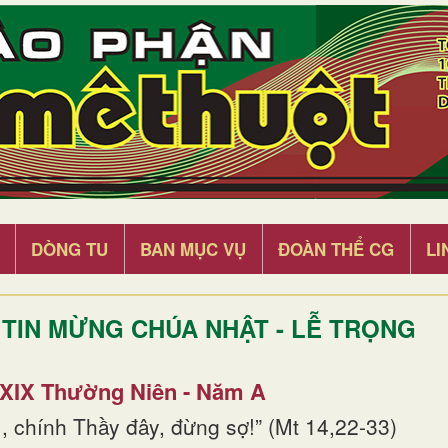
DÒNG TU
BAN MỤC VỤ
ĐOÀN THỂ CG
LI
TIN MỪNG CHÚA NHẬT - LỄ TRỌNG
 XIX Thường Niên - Năm A
, chính Thầy đây, đừng sợ!” (Mt 14,22-33)