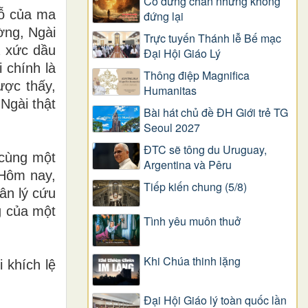
Có dừng chân nhưng không
ỗ
c
ủ
a ma
đứng lại
ờ
ng, Ng
à
i
Trực tuyến Thánh lễ Bế mạc
 x
ứ
c d
ầ
u
Đại Hội Giáo Lý
i ch
í
nh l
à
Thông điệp Magnifica
ượ
c th
ấ
y,
Humanitas
 Ng
à
i th
ậ
t
Bài hát chủ đề ĐH Giới trẻ TG
Seoul 2027
ĐTC sẽ tông du Uruguay,
c
ù
ng m
ộ
t
Argentina và Pêru
 H
ô
m nay,
Tiếp kiến chung (5/8)
â
n l
ý
c
ứ
u
 của một
Tình yêu muôn thuở
Khi Chúa thinh lặng
ủ
i kh
í
ch l
ệ
Đại Hội Giáo lý toàn quốc lần