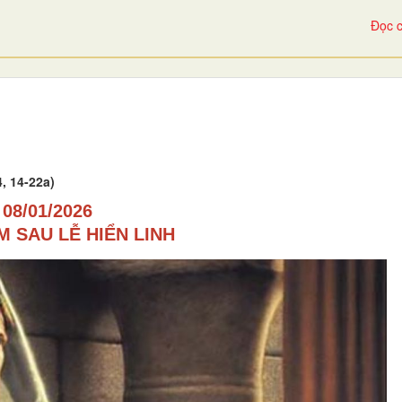
Đọc c
, 14-22a)
08/01/2026
 SAU LỄ HIỂN LINH