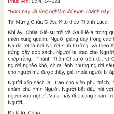
Phúc Âm
: Lc 4, 14-22a
“Hôm nay đã ứng nghiệm lời Kinh Thánh này”.
Tin Mừng Chúa Giêsu Kitô theo Thánh Luca.
Khi ấy, Chúa Giê-su trở về Ga-li-lê-a trong
miền xung quanh. Người giảng dạy trong các 
Na-da-rét là nơi Người sinh trưởng, và theo 
đứng dậy đọc sách. Người ta trao cho Người 
chép rằng: “Thánh Thần Chúa ở trên tôi, vì C
người nghèo khó, chữa lành những người sầu k
cho người mù được thấy, giải thoát người bị 
Người xếp sách lại, trao cho viên phụ trách
chăm chú nhìn Người. Người bắt đầu nói với
ngươi vừa nghe”. Và ai nấy đều công nhận lời
Người.
Ðó là lời Chúa.