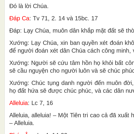
Ðó là lời Chúa.
Ðáp Ca
: Tv 71, 2. 14 và 15bc. 17
Ðáp: Lạy Chúa, muôn dân khắp mặt đất sẽ thờ 
Xướng: Lạy Chúa, xin ban quyền xét đoán khô
để người đoán xét dân Chúa cách công minh, 
Xướng: Người sẽ cứu tâm hồn họ khỏi bất côn
sẽ cầu nguyện cho người luôn và sẽ chúc phú
Xướng: Chúc tụng danh người đến muôn đời, da
họ đất hứa sẽ được chúc phúc, và các dân nư
Alleluia
: Lc 7, 16
Alleluia, alleluia! – Một Tiên tri cao cả đã xu
– Alleluia.