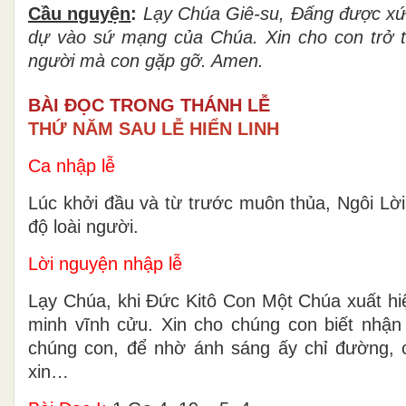
Cầu nguy
ệ
n
:
L
ạ
y Ch
ú
a Gi
ê
-su,
Đấ
ng
đượ
c x
d
ự
vào s
ứ
mạng của Chúa. Xin cho con tr
ở
t
ng
ườ
i m
à
con g
ặ
p gỡ. Amen.
BÀI ĐỌC TRONG THÁNH LỄ
THỨ NĂM SAU LỄ HIỂN LINH
Ca nhập lễ
Lúc khởi đầu và từ trước muôn thủa, Ngôi Lờ
độ loài người.
Lời nguyện nhập lễ
Lạy Chúa, khi Ðức Kitô Con Một Chúa xuất hi
minh vĩnh cửu. Xin cho chúng con biết nhậ
chúng con, để nhờ ánh sáng ấy chỉ đường, c
xin…