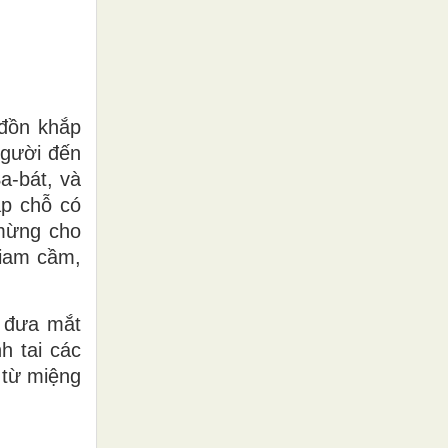
 đồn khắp
Người đến
a-bát, và
ặp chỗ có
 mừng cho
giam cầm,
u đưa mắt
h tai các
 từ miệng