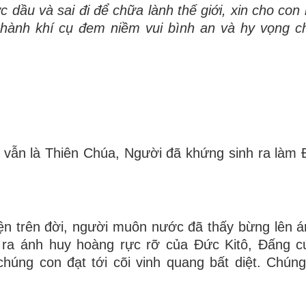
ứ
c dầu và sai
đ
i
đ
ể ch
ữ
a lành thế gi
ớ
i, xin cho con
hành kh
í
cụ
đ
em ni
ề
m vui b
ì
nh an và hy v
ọ
ng c
i vẫn là Thiên Chúa, Người đã khứng sinh ra làm
ện trên đời, người muôn nước đã thấy bừng lên 
n ra ánh huy hoàng rực rỡ của Ðức Kitô, Ðấng 
húng con đạt tới cõi vinh quang bất diệt. Chún