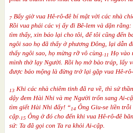
Bấy giờ vua Hê-rô-đê bí mật vời các nhà chiê
7
Rồi vua phái các vị ấy đi Bê-lem và dặn rằng:
tìm thấy, xin báo lại cho tôi, để tôi cũng đến 
ngôi sao họ đã thấy ở phương Đông, lại dẫn đ
thấy ngôi sao, họ mừng rỡ vô cùng.
Họ vào n
11
mình thờ lạy Người. Rồi họ mở bảo tráp, lấy 
được báo mộng là đừng trở lại gặp vua Hê-rô-
Khi các nhà chiêm tinh đã ra về, thì sứ th
13
dậy đem Hài Nhi và mẹ Người trốn sang Ai-cập,
tìm giết Hài Nhi đấy! “
Ông Giu-se liền trỗi
14
cập.
Ông ở đó cho đến khi vua Hê-rô-đê băn
15
sứ: Ta đã gọi con Ta ra khỏi Ai-cập.