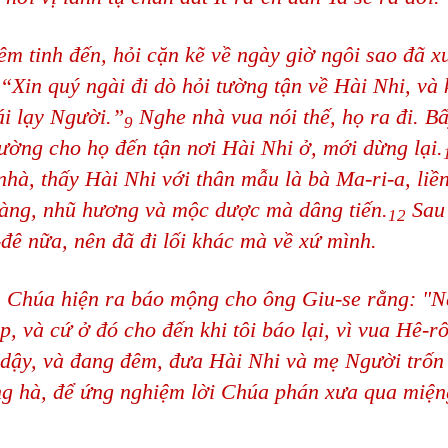
m tinh đến, hỏi cặn kẽ về ngày giờ ngôi sao đã xu
 “Xin quý ngài đi dò hỏi tường tận về Hài Nhi, và 
bái lạy Người.”
Nghe nhà vua nói thế, họ ra đi. Bấ
9
ường cho họ đến tận nơi Hài Nhi ở, mới dừng lại.
hà, thấy Hài Nhi với thân mẫu là bà Ma-ri-a, liề
vàng, nhũ hương và mộc dược mà dâng tiến.
Sau 
12
đê nữa, nên đã đi lối khác mà về xứ mình.
ần Chúa hiện ra báo mộng cho ông Giu-se rằng: "N
 và cứ ở đó cho đến khi tôi báo lại, vì vua Hê-r
 dậy, và đang đêm, đưa Hài Nhi và mẹ Người trốn
g hà, để ứng nghiệm lời Chúa phán xưa qua miệ