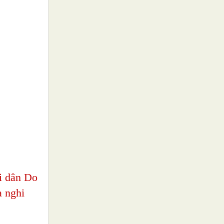
i dân Do
a nghi