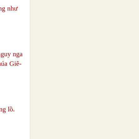
ng như
nguy nga
húa Giê-
ng lồ.