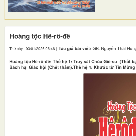
Hoàng tộc Hê-rô-đê
|
Tác giả bài viết:
GB. Nguyễn Thái Hùn
Thứ bảy - 03/01/2026 06:46
Hoàng tộc Hê-rô-đê: Thế hệ 1: Truy sát Chúa Giê-su (Thất bạ
Bách hại Giáo hội (Chết thảm).Thế hệ 4: Khước từ Tin Mừng 