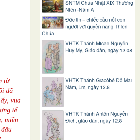
SNTM Chúa Nhật XIX Thường
Niên -Năm A
Đức tin – chiếc cầu nối con
người với quyền năng Thiên
Chúa
VHTK Thánh Micae Nguyễn
Huy Mỹ, Giáo dân, ngày 12.08
VHTK Thánh Giacôbê Ðỗ Mai
h từ
Năm, Lm, ngày 12.8
ôi đã
ấy, vua
ượng tế
VHTK Thánh Antôn Nguyễn
m, miền
Ðích, giáo dân, ngày 12.8
 đâu
”