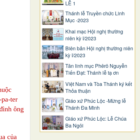
LỄ 1
Thánh lễ Truyền chức Linh
Mục -2023
Khai mạc Hội nghị thường
niên kỳ I/2023
Biên bản Hội nghị thường niên
kỳ I/2023
Tân linh mục Phêrô Nguyễn
Tiến Đạt: Thánh lễ tạ ơn
Việt Nam và Tòa Thánh ký kết
huộc
Thỏa thuận
-pa-ter
Giáo xứ Phúc Lộc -Mừng lễ
Thánh Đa Minh
 đình ông
Giáo xứ Phúc Lộc: Lễ Chúa
Ba Ngôi
ua của