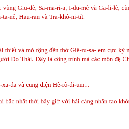
vùng Giu-đê, Sa-ma-ri-a, I-đu-mê và Ga-li-lê, cũ
ta-nê, Hau-ran và Tra-khô-ni-tít.
ái thiết và mở rộng đền thờ Giê-ru-sa-lem cực kỳ 
người Do Thái. Đây là công trình mà các môn đệ C
xa-đa và cung điện Hê-rô-đi-um...
 bậc nhất thời bấy giờ với hải cảng nhân tạo khổ