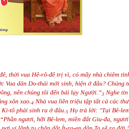
ê, thời vua Hê-rô-đê trị vì, có mấy nhà chiêm tin
c Vua dân Do-thái mới sinh, hiện ở đâu? Chúng t
ông, nên chúng tôi đến bái lạy Người.”
Nghe tin 
3
ũng xôn xao.
Nhà vua liền triệu tập tất cả các th
4
 Ki-tô phải sinh ra ở đâu.
Họ trả lời: "Tại Bê-le
5
“Phần ngươi, hỡi Bê-lem, miền đất Giu-đa, ngươi
nơi vị lãnh tụ chăn dắt Ít-ra-en dân Ta sẽ ra đời.