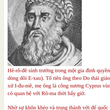
Hê-rô-đê sinh trưởng trong một gia đình quyề
dòng dõi E-xau). Tổ tiên ông theo Do thái gi
xứ I-đu-mê, mẹ ông là công nương Cyprus vùng
có quan hệ với Rô-ma thời bấy giờ.
Nhờ sự khôn khéo và trung thành với đế quố