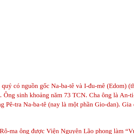
n quý có nguồn gốc Na-ba-tê và I-đu-mê (Edom) (t
áo. Ông sinh khoảng năm 73 TCN. Cha ông là An-ti
 Pê-tra Na-ba-tê (nay là một phần Gio-dan). Gia
c Rô-ma ông được Viện Nguyên Lão phong làm “V