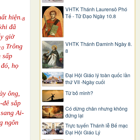
VHTK Thánh Laurensô Phó
Tế - Tử Đạo Ngày 10.8
ất hiện.
8
khi đã
y giờ
VHTK Thánh Đaminh Ngày 8.
Trông
10
8
n sấp
đó, họ
Đại Hội Giáo lý toàn quốc lần
thứ VII -Ngày cuối
ày ông,
Từ bỏ mình?
ô-đê sắp
Có dừng chân nhưng không
 sang Ai-
đứng lại
ng ngôn
Trực tuyến Thánh lễ Bế mạc
Đại Hội Giáo Lý