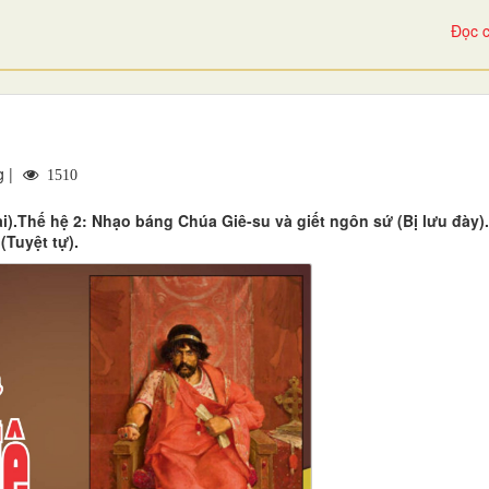
Đọc c
g |
1510
i).Thế hệ 2: Nhạo báng Chúa Giê-su và giết ngôn sứ (Bị lưu đày)
(Tuyệt tự).