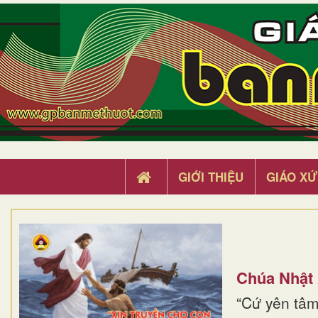
GIỚI THIỆU
GIÁO XỨ
Chúa Nhật
“Cứ yên tâm