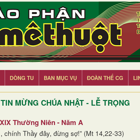
DÒNG TU
BAN MỤC VỤ
ĐOÀN THỂ CG
LI
TIN MỪNG CHÚA NHẬT - LỄ TRỌNG
 XIX Thường Niên - Năm A
, chính Thầy đây, đừng sợ!” (Mt 14,22-33)