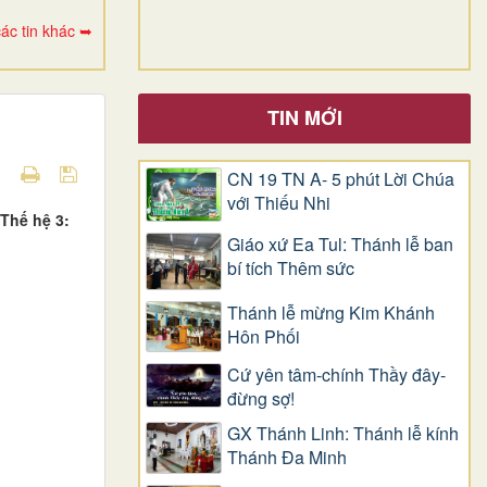
ác tin khác ➥
TIN MỚI
CN 19 TN A- 5 phút Lời Chúa
với Thiếu Nhi
.Thế hệ 3:
Giáo xứ Ea Tul: Thánh lễ ban
bí tích Thêm sức
Thánh lễ mừng Kim Khánh
Hôn Phối
Cứ yên tâm-chính Thầy đây-
đừng sợ!
GX Thánh Linh: Thánh lễ kính
Thánh Đa Minh