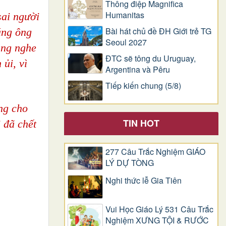
Thông điệp Magnifica
Humanitas
sai người
Bài hát chủ đề ĐH Giới trẻ TG
háng ông
Seoul 2027
ng nghe
ĐTC sẽ tông du Uruguay,
ủi, vì
Argentina và Pêru
Tiếp kiến chung (5/8)
g cho
TIN HOT
 đã chết
277 Câu Trắc Nghiệm GIÁO
LÝ DỰ TÒNG
Nghi thức lễ Gia Tiên
Vui Học Giáo Lý 531 Câu Trắc
Nghiệm XƯNG TỘI & RƯỚC