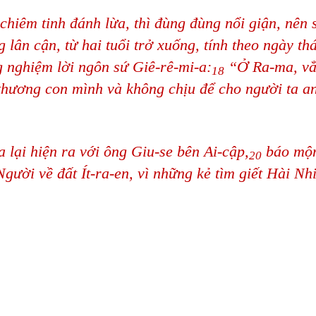
hiêm tinh đánh lừa, thì đùng đùng nổi giận, nên 
g lân cận, từ hai tuổi trở xuống, tính theo ngày t
 nghiệm lời ngôn sứ Giê-rê-mi-a:
“Ở Ra-ma, vẳ
18
 thương con mình và không chịu để cho người ta an 
 lại hiện ra với ông Giu-se bên Ai-cập,
báo mộn
20
ười về đất Ít-ra-en, vì những kẻ tìm giết Hài Nhi