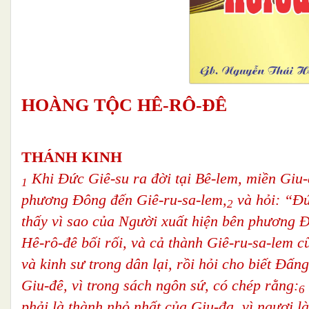
HOÀNG TỘC HÊ-RÔ-ĐÊ
THÁNH KINH
Khi Đức Giê-su ra đời tại Bê-lem, miền Giu-đ
1
phương Đông đến Giê-ru-sa-lem,
và hỏi: “Đứ
2
thấy vì sao của Người xuất hiện bên phương Đ
Hê-rô-đê bối rối, và cả thành Giê-ru-sa-lem c
và kinh sư trong dân lại, rồi hỏi cho biết Đấng
Giu-đê, vì trong sách ngôn sứ, có chép rằng:
6
phải là thành nhỏ nhất của Giu-đa, vì ngươi là 