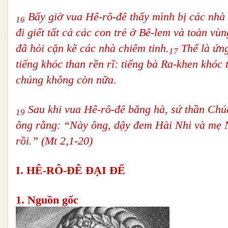
Bấy giờ vua Hê-rô-đê thấy mình bị các nhà c
16
đi giết tất cả các con trẻ ở Bê-lem và toàn vùn
đã hỏi cặn kẽ các nhà chiêm tinh.
Thế là ứng
17
tiếng khóc than rền rĩ: tiếng bà Ra-khen khóc
chúng không còn nữa.
Sau khi vua Hê-rô-đê băng hà, sứ thần Chúa
19
ông rằng: “Này ông, dậy đem Hài Nhi và mẹ Ng
rồi.” (Mt 2,1-20)
I. HÊ-RÔ-ĐÊ ĐẠI ĐẾ
1. Nguồn gốc