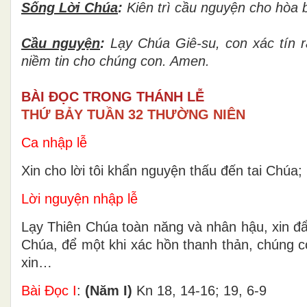
Sống L
ờ
i Ch
ú
a
:
Kiên trì cầu nguyện cho hòa b
Cầu nguy
ệ
n
:
L
ạ
y Ch
ú
a Gi
ê
-su, con x
á
c t
í
n r
ni
ề
m tin cho chúng con. Amen.
BÀI ĐỌC TRONG THÁNH LỄ
THỨ BẢY TUẦN 32 THƯỜNG NIÊN
Ca nhập lễ
Xin cho lời tôi khẩn nguyện thấu đến tai Chúa; 
Lời nguyện nhập lễ
Lạy Thiên Chúa toàn năng và nhân hậu, xin đẩ
Chúa, để một khi xác hồn thanh thản, chúng 
xin…
Bài Ðọc I
:
(Năm I)
Kn 18, 14-16; 19, 6-9