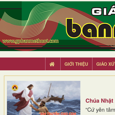
GIỚI THIỆU
GIÁO XỨ
Chúa Nhật
“Cứ yên tâm