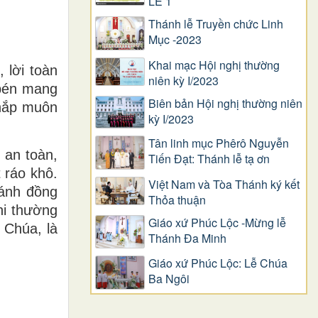
LỄ 1
Thánh lễ Truyền chức Linh
Mục -2023
Khai mạc Hội nghị thường
 lời toàn
niên kỳ I/2023
 bén mang
Biên bản Hội nghị thường niên
khắp muôn
kỳ I/2023
Tân linh mục Phêrô Nguyễn
 an toàn,
Tiến Đạt: Thánh lễ tạ ơn
 ráo khô.
Việt Nam và Tòa Thánh ký kết
cánh đồng
Thỏa thuận
hi thường
Giáo xứ Phúc Lộc -Mừng lễ
 Chúa, là
Thánh Đa Minh
Giáo xứ Phúc Lộc: Lễ Chúa
Ba Ngôi