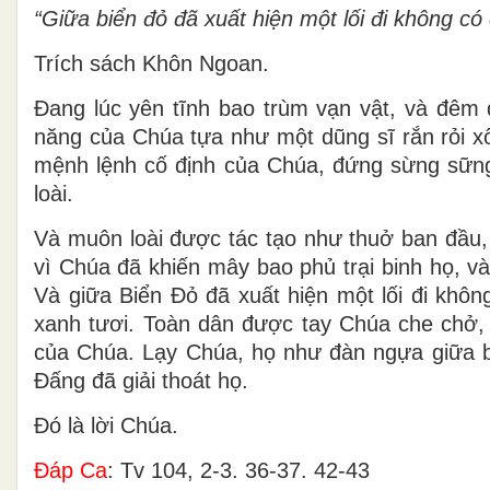
“Giữa biển đỏ đã xuất hiện một lối đi không c
Trích sách Khôn Ngoan.
Ðang lúc yên tĩnh bao trùm vạn vật, và đêm đ
năng của Chúa tựa như một dũng sĩ rắn rỏi xô
mệnh lệnh cố định của Chúa, đứng sừng sững
loài.
Và muôn loài được tác tạo như thuở ban đầu,
vì Chúa đã khiến mây bao phủ trại binh họ, và
Và giữa Biển Ðỏ đã xuất hiện một lối đi khô
xanh tươi. Toàn dân được tay Chúa che chở,
của Chúa. Lạy Chúa, họ như đàn ngựa giữa b
Ðấng đã giải thoát họ.
Ðó là lời Chúa.
Ðáp Ca
: Tv 104, 2-3. 36-37. 42-43