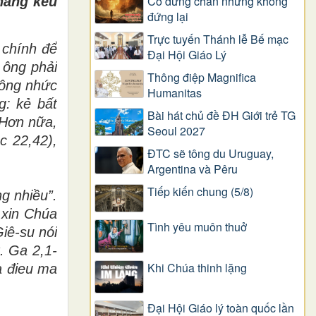
Có dừng chân nhưng không
h
ằ
ng k
ê
u
đứng lại
Trực tuyến Thánh lễ Bế mạc
 chính để
Đại Hội Giáo Lý
ông phải
Thông điệp Magnifica
 ông nhức
Humanitas
g: kẻ bất
Bài hát chủ đề ĐH Giới trẻ TG
 Hơn nữa,
Seoul 2027
c 22,42),
ĐTC sẽ tông du Uruguay,
Argentina và Pêru
Tiếp kiến chung (5/8)
ng nhi
ề
u
”
.
 xin Chúa
Tình yêu muôn thuở
iê-su nói
. Ga 2,1-
Khi Chúa thinh lặng
a đieu ma
Đại Hội Giáo lý toàn quốc lần