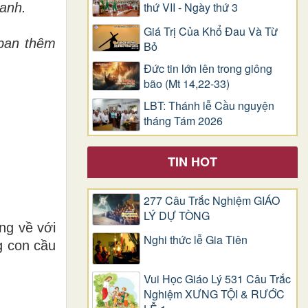
thứ VII - Ngày thứ 3
ranh.
Giá Trị Của Khổ Ðau Và Từ
ban thêm
Bỏ
Đức tin lớn lên trong giông
bão (Mt 14,22-33)
LBT: Thánh lễ Cầu nguyện
tháng Tám 2026
TIN HOT
277 Câu Trắc Nghiệm GIÁO
LÝ DỰ TÒNG
ng về với
Nghi thức lễ Gia Tiên
g con cầu
Vui Học Giáo Lý 531 Câu Trắc
Nghiệm XƯNG TỘI & RƯỚC