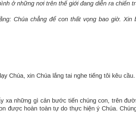
ình ở những nơi trên thế giới đang diễn ra chiến t
ằ
ng: Ch
ú
a ch
ẳ
ng
để
con th
ấ
t v
ọ
ng bao gi
ờ
.
Xin 
lạy Chúa, xin Chúa lắng tai nghe tiếng tôi kêu cầu.
y xa những gì cản bước tiến chúng con, trên đườ
con được hoàn toàn tự do thực hiện ý Chúa. Chún