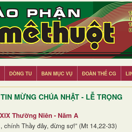
DÒNG TU
BAN MỤC VỤ
ĐOÀN THỂ CG
LI
TIN MỪNG CHÚA NHẬT - LỄ TRỌNG
 XIX Thường Niên - Năm A
, chính Thầy đây, đừng sợ!” (Mt 14,22-33)