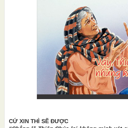
CỨ XIN TH
Ì
SẼ
ĐƯỢC