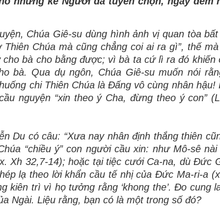
cho nh
ữ
ng k
ẻ
Ng
ườ
i
đã
tuy
ể
n ch
ọ
n, ng
à
y
đê
m 
uyện, Chúa Giê-su dùng hình ảnh vị quan tòa bất
ợ
Thi
ê
n Ch
ú
a m
à
c
ũ
ng ch
ẳ
ng coi ai ra g
ì”
,
thế mà 
ử cho bà cho bằng được; vì bà ta cứ lì ra đó khiến
ho bà. Qua dụ ngôn, Chúa Giê-su muốn nói rằn
ế, huống chi Thiên Chúa là Đấng vô cùng nhân hậu!
 cầu nguyện “
xin theo ý Cha,
đừ
ng theo
ý
con
”
(L
yễn Du có câu:
“Xư
a nay nh
â
n
đị
nh th
ắ
ng thi
ê
n c
ũ
Chúa “chiều ý” con người cầu xin: như Mô-sê nài
. Xh 32,7-14); hoặc tại tiệc cưới Ca-na, dù Đức G
ép lạ theo lời khẩn cầu tế nhị của Đức Ma-ri-a (x
g kiên trì vì họ tưởng rằng ‘khong the’. Đo cung l
ủa Ngài. Liệu rằng, bạn có là một trong số đó?