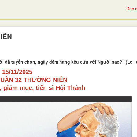
Đọc c
NIÊN
ời đã tuyển chọn, ngày đêm hằng kêu cứu với Người sao?” (Lc 18
15/11/2025
TUẦN 32 THƯỜNG NIÊN
, giám mục, tiến sĩ Hội Thánh