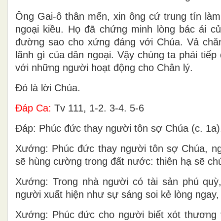
Ông Gai-ô thân mến, xin ông cứ trung tín là
ngoại kiều. Họ đã chứng minh lòng bác ái củ
đường sao cho xứng đáng với Chúa. Vả chă
lãnh gì của dân ngoại. Vậy chúng ta phải tiế
với những người hoạt động cho Chân lý.
Ðó là lời Chúa.
Ðáp Ca:
Tv 111, 1-2. 3-4. 5-6
Ðáp: Phúc đức thay người tôn sợ Chúa (c. 1a)
Xướng: Phúc đức thay người tôn sợ Chúa, ng
sẽ hùng cường trong đất nước: thiên hạ sẽ ch
Xướng: Trong nhà người có tài sản phú quỳ,
người xuất hiện như sự sáng soi kẻ lòng ngay,
Xướng: Phúc đức cho người biết xót thương v