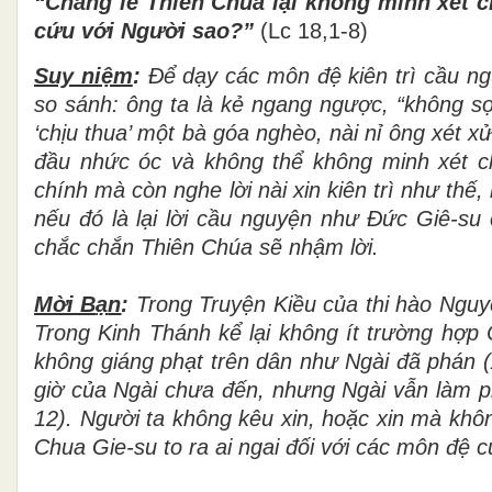
“
Ch
ẳ
ng l
ẽ
Thi
ê
n Ch
ú
a l
ạ
i kh
ô
ng minh x
é
t 
c
ứ
u v
ớ
i Ng
ườ
i sao?
”
(Lc 18,
1
-8)
Suy niệm
:
Để dạy các môn đệ kiên trì cầu ng
so sánh: ông ta là kẻ ngang ngược,
“không s
‘chịu thua’ một bà góa nghèo, nài nỉ ông xét x
đầu nhức óc và không thể không minh xét c
chính mà còn nghe lời nài xin kiên trì như th
nếu đó là lại lời cầu nguyện như Đức Giê-su
chắc chắn Thiên Chúa sẽ nhậm lời.
Mời B
ạ
n
:
Trong Truyện Kiều của thi hào Ngu
Trong Kinh Thánh kể lại không ít trường hợp 
không giáng phạt trên dân như Ngài đã phán (x
giờ của Ngài chưa đến, nhưng Ngài vẫn làm ph
12). Người ta không kêu xin, hoặc xin mà khôn
Chua Gie-su to ra ai ngai đối với các môn đệ c