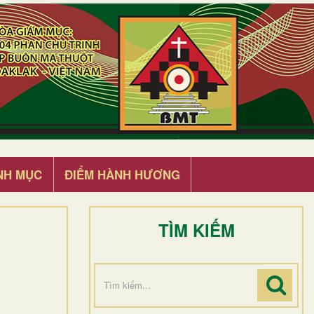
NH MỤC
ĐIỂM HÀNH HƯƠNG
TÌM KIẾM