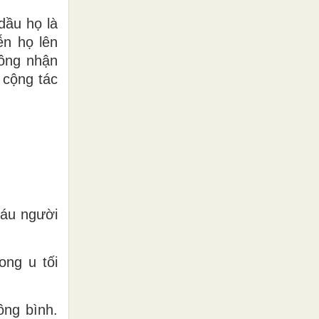
dầu họ là
ễn họ lên
ông nhận
 cộng tác
háu người
ong u tối
ông bình.