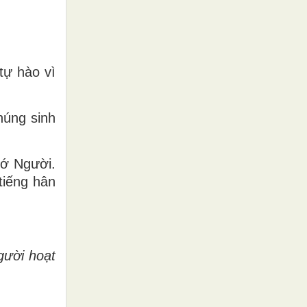
tự hào vì
húng sinh
tớ Người.
tiếng hân
gười hoạt