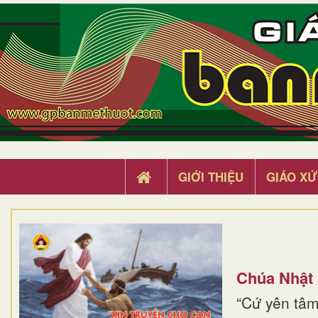
GIỚI THIỆU
GIÁO XỨ
Chúa Nhật
“Cứ yên tâm