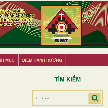
NH MỤC
ĐIỂM HÀNH HƯƠNG
TÌM KIẾM