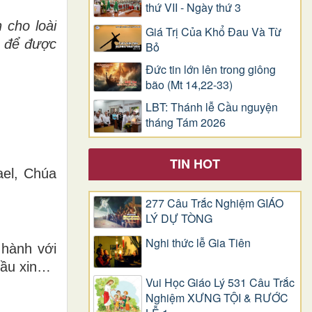
thứ VII - Ngày thứ 3
 cho loài
Giá Trị Của Khổ Ðau Và Từ
a để được
Bỏ
Đức tin lớn lên trong giông
bão (Mt 14,22-33)
LBT: Thánh lễ Cầu nguyện
tháng Tám 2026
TIN HOT
ael, Chúa
277 Câu Trắc Nghiệm GIÁO
LÝ DỰ TÒNG
Nghi thức lễ Gia Tiên
hành với
cầu xin…
Vui Học Giáo Lý 531 Câu Trắc
Nghiệm XƯNG TỘI & RƯỚC