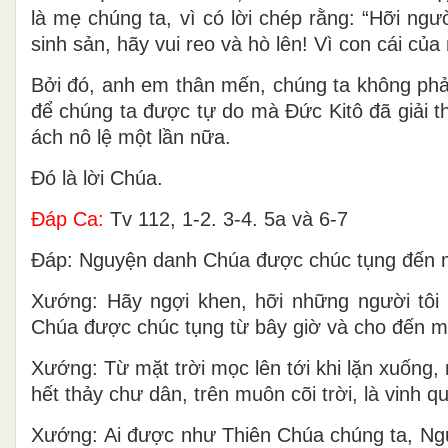
là mẹ chúng ta, vì có lời chép rằng: “Hỡi ng
sinh sản, hãy vui reo và hò lên! Vì con cái củ
Bởi đó, anh em thân mến, chúng ta không phải
để chúng ta được tự do mà Ðức Kitô đã giải t
ách nô lệ một lần nữa.
Ðó là lời Chúa.
Ðáp Ca:
Tv 112, 1-2. 3-4. 5a và 6-7
Ðáp: Nguyện danh Chúa được chúc tụng đến mu
Xướng: Hãy ngợi khen, hỡi những người tôi
Chúa được chúc tụng từ bây giờ và cho đến 
Xướng: Từ mặt trời mọc lên tới khi lặn xuống
hết thảy chư dân, trên muôn cõi trời, là vinh 
Xướng: Ai được như Thiên Chúa chúng ta, Ngườ