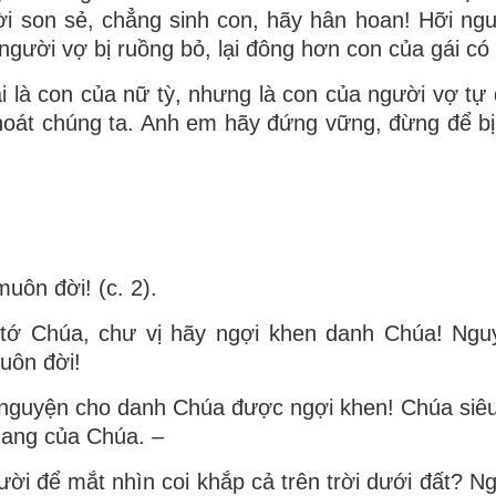
ười son sẻ, chẳng sinh con, hãy hân hoan! Hỡi ng
a người vợ bị ruồng bỏ, lại đông hơn con của gái có
 là con của nữ tỳ, nhưng là con của người vợ tự 
hoát chúng ta. Anh em hãy đứng vững, đừng để bị
ôn đời! (c. 2).
 tớ Chúa, chư vị hãy ngợi khen danh Chúa! Ng
muôn đời!
, nguyện cho danh Chúa được ngợi khen! Chúa siêu 
quang của Chúa. –
i để mắt nhìn coi khắp cả trên trời dưới đất? N