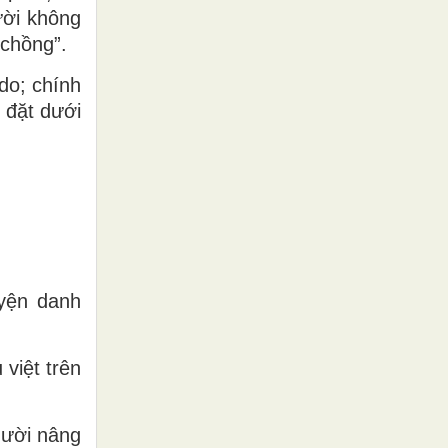
ười không
 chồng”.
do; chính
 đặt dưới
uyện danh
việt trên
gười nâng