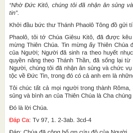
“Nhờ Ðức Kitô, chúng tôi đã nhận ân sủng và
tin”.
Khởi đầu bức thư Thánh Phaolô Tông đồ gửi t
Phaolô, tôi tớ Chúa Giêsu Kitô, đã được kêu
mừng Thiên Chúa. Tin mừng ấy Thiên Chúa đã 
của Người; Người đã sinh ra theo huyết nhục
quyền năng theo Thánh Thần, đã sống lại từ 
Người, chúng tôi đã nhận ân sủng và chức vụ
tộc về Ðức Tin, trong đó có cả anh em là nhữ
Tôi chúc tất cả mọi người trong thành Rôma
sủng và bình an của Thiên Chúa là Cha chúng 
Ðó là lời Chúa.
Ðáp Ca
: Tv 97, 1. 2-3ab. 3cd-4
Ðáp: Chúa đã công bố ơn cứu độ của Người