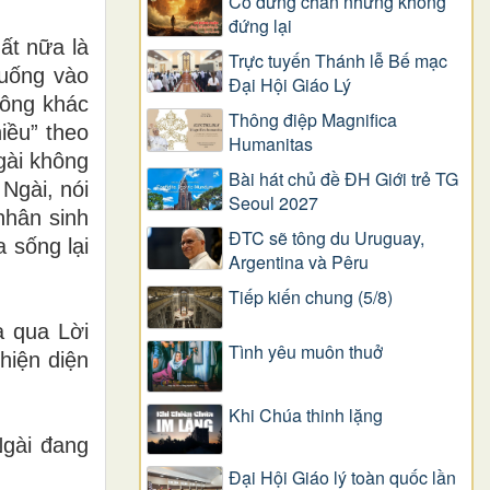
Có dừng chân nhưng không
đứng lại
ất nữa là
Trực tuyến Thánh lễ Bế mạc
 uống vào
Đại Hội Giáo Lý
hông khác
Thông điệp Magnifica
iều” theo
Humanitas
gài không
Bài hát chủ đề ĐH Giới trẻ TG
Ngài, nói
Seoul 2027
nhân sinh
ĐTC sẽ tông du Uruguay,
 sống lại
Argentina và Pêru
Tiếp kiến chung (5/8)
a qua Lời
Tình yêu muôn thuở
hiện diện
Khi Chúa thinh lặng
Ngài đang
Đại Hội Giáo lý toàn quốc lần