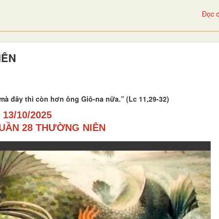
Đọc c
IÊN
mà đây thì còn hơn ông Giô-na nữa.” (Lc 11,29-32)
13/10/2025
TUẦN 28 THƯỜNG NIÊN