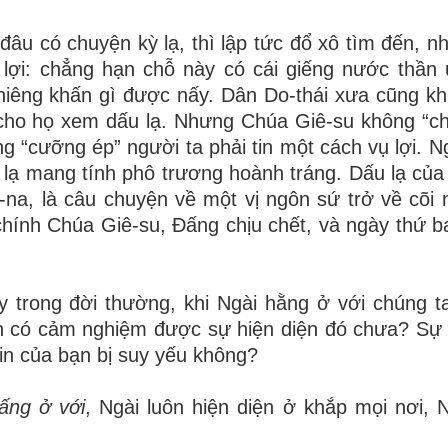
âu có chuyện kỳ lạ, thì lập tức đổ xô tìm đến, nh
ụ lợi: chẳng hạn chỗ này có cái giếng nước thần
thiêng khấn gì được nấy. Dân Do-thái xưa cũng k
cho họ xem dấu lạ. Nhưng Chúa Giê-su không “ch
ng “cưỡng ép” người ta phải tin một cách vụ lợi. N
ạ mang tính phô trương hoành tráng. Dấu lạ của 
-na, là câu chuyện về một vị ngôn sứ trở về cõi 
chính Chúa Giê-su, Đấng chịu chết, và ngày thứ ba
 trong đời thường, khi Ngài hằng ở với chúng t
ạn có cảm nghiệm được sự hiện diện đó chưa? Sự 
in của bạn bị suy yếu không?
ấng ở với
, Ngài luôn hiện diện ở khắp mọi nơi, 