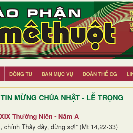
DÒNG TU
BAN MỤC VỤ
ĐOÀN THỂ CG
LI
TIN MỪNG CHÚA NHẬT - LỄ TRỌNG
 XIX Thường Niên - Năm A
, chính Thầy đây, đừng sợ!” (Mt 14,22-33)