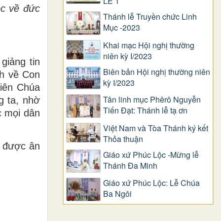
LỄ 1
ộc về đức
Thánh lễ Truyền chức Linh
Mục -2023
Khai mạc Hội nghị thường
niên kỳ I/2023
giảng tin
Biên bản Hội nghị thường niên
nh về Con
kỳ I/2023
hiên Chúa
Tân linh mục Phêrô Nguyễn
g ta, nhờ
Tiến Đạt: Thánh lễ tạ ơn
c mọi dân
Việt Nam và Tòa Thánh ký kết
Thỏa thuận
, được ân
Giáo xứ Phúc Lộc -Mừng lễ
Thánh Đa Minh
Giáo xứ Phúc Lộc: Lễ Chúa
Ba Ngôi