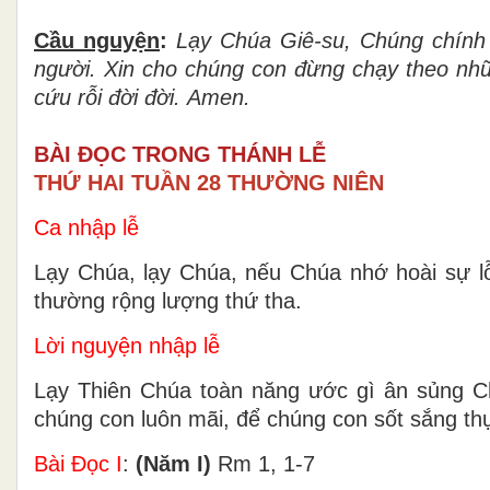
Cầu nguyện
:
Lạy Chúa Giê-su, Chúng chính l
người. Xin cho chúng con đừng chạy theo nh
cứu rỗi đời đời.
Amen.
BÀI ĐỌC TRONG THÁNH LỄ
THỨ HAI TUẦN 28 THƯỜNG NIÊN
Ca nhập lễ
Lạy Chúa, lạy Chúa, nếu Chúa nhớ hoài sự lỗi
thường rộng lượng thứ tha.
Lời nguyện nhập lễ
Lạy Thiên Chúa toàn năng ước gì ân sủng 
chúng con luôn mãi, để chúng con sốt sắng t
Bài Ðọc I
:
(Năm I)
Rm 1, 1-7