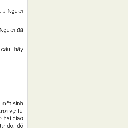
hữu Người
 Người đã
 cầu, hãy
 một sinh
gười vợ tự
 hai giao
tự do, đó