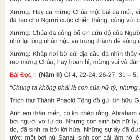
Xướng: Hãy ca mừng Chúa một bài ca mới, vì
đã tạo cho Người cuộc chiến thắng, cùng với c
Xướng: Chúa đã công bố ơn cứu độ của Người
nhớ lại lòng nhân hậu và trung thành để sủng á
Xướng: Khắp nơi bờ cõi địa cầu đã nhìn thấy 
reo mừng Chúa, hãy hoan hỉ, mừng vui và đàn
Bài Ðọc I:
(Năm II)
Gl 4, 22-24. 26-27. 31 – 5,
“Chúng ta không phải là con của nữ tỳ, nhưng 
Trích thư Thánh Phaolô Tông đồ gửi tín hữu G
Anh em thân mến, có lời chép rằng: Abraham có
bởi người vợ tự do. Nhưng con sinh bởi nữ tỳ, t
do, đã sinh ra bởi lời hứa. Những sự ấy đã đượ
ước: một bởi núi Sanai, sinh con cái làm nô l