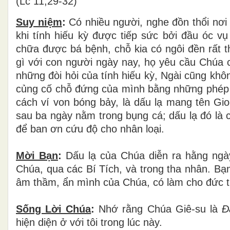
(Lc 11,29-32)
Suy niệm
:
Có nhiều người, nghe đồn thổi nơi đ
khi tính hiếu kỳ được tiếp sức bởi đầu óc v
chữa được bá bệnh, chỗ kia có ngôi đền rất 
gì với con người ngày nay, họ yêu cầu Chúa 
những đòi hỏi của tính hiếu kỳ, Ngài cũng khô
củng cố chỗ đứng của mình bằng những phép l
cách ví von bóng bảy, là dấu lạ mang tên Gio
sau ba ngày nằm trong bụng cá; dấu lạ đó là 
để ban ơn cứu độ cho nhân loại.
Mời Bạn
:
Dấu lạ của Chúa diễn ra hằng ngày
Chúa, qua các Bí Tích, và trong tha nhân. B
âm thầm, ẩn mình của Chúa, có làm cho đức t
Sống Lời Chúa
:
Nhớ rằng Chúa Giê-su là
Đ
hiện diện ở với tôi trong lúc này.