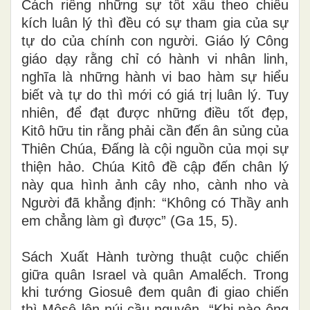
Cách riêng những sự tốt xấu theo chiều
kích luân lý thì đều có sự tham gia của sự
tự do của chính con người. Giáo lý Công
giáo dạy rằng chỉ có hành vi nhân linh,
nghĩa là những hành vi bao hàm sự hiểu
biết và tự do thì mới có giá trị luân lý. Tuy
nhiên, để đạt được những điều tốt đẹp,
Kitô hữu tin rằng phải cần đến ân sủng của
Thiên Chúa, Đấng là cội nguồn của mọi sự
thiện hảo. Chúa Kitô đề cập đến chân lý
này qua hình ảnh cây nho, cành nho và
Người đã khẳng định: “Không có Thầy anh
em chẳng làm gì được” (Ga 15, 5).
Sách Xuất Hành tường thuật cuộc chiến
giữa quân
Israel
và quân Amalếch. Trong
khi tướng Giosuê đem quân đi giao chiến
thì Môsê lên núi cầu nguyện. “Khi nào ông