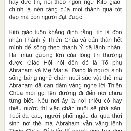
hay đức tin, nói theo ngôn ngữ Kitô giáo,
chính là nền tảng của mọi thành quả tốt
đẹp mà con người đạt được.
Kitô giáo luôn khẳng định rằng, tin là đón
nhận Thánh ý Thiên Chúa và dấn thân hết
mình để sống theo thánh Ý đã lãnh nhận.
Hai mẫu gương lớn của lòng tin thường
được Giáo Hội nói đến đó là Tổ phụ
Abraham và Mẹ Maria. Đang là người sinh
sống bằng nghề chăn nuôi súc vật thế mà
Abraham đã can đảm vâng nghe lời Thiên
Chúa mời gọi lên đường đi đến nơi chưa
từng biết. Nếu nơi ấy là nơi thiếu cỏ hay
thiếu nước thì việc chăn nuôi sẽ phá sản.
Tuổi đã cao, người phối ngẫu đã qua thời
sinh nở thế mà Abraham vẫn vâng lệnh
Thiên Chúa để hiến tế người con trai duy