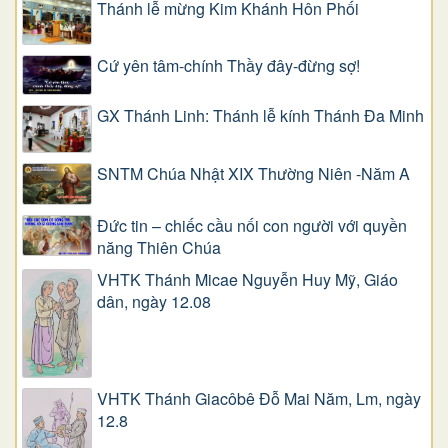
Thánh lễ mừng Kim Khánh Hôn Phối
Cứ yên tâm-chính Thầy đây-đừng sợ!
GX Thánh Linh: Thánh lễ kính Thánh Đa Minh
SNTM Chúa Nhật XIX Thường Niên -Năm A
Đức tin – chiếc cầu nối con người với quyền
năng Thiên Chúa
VHTK Thánh Micae Nguyễn Huy Mỹ, Giáo
dân, ngày 12.08
VHTK Thánh Giacôbê Ðỗ Mai Năm, Lm, ngày
12.8