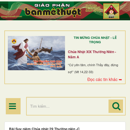
TRANG NHẤT
GIỚI THIỆU
GIÁO XỨ
TIN MỪNG CHÚA NHẬT - LỄ
DÒNG TU
TRỌNG
BAN MỤC VỤ
Chúa Nhật XIX Thường Niên -
Năm A
ĐOÀN THỂ CG
“Cứ yên tâm, chính Thầy đây, đừng
sợ!” (Mt 14,22-33)
LINH MỤC
Đọc các tin khác ➥
ĐIỂM HÀNH HƯƠNG
Bài Suy niệm Chúa nhật 29 Thường niên -C