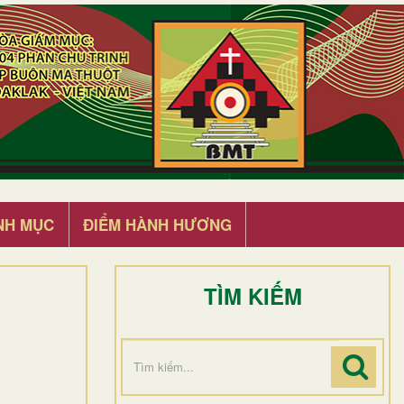
NH MỤC
ĐIỂM HÀNH HƯƠNG
TÌM KIẾM