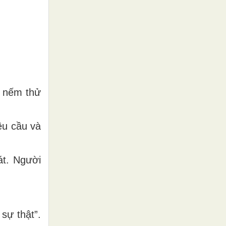
y nếm thử
êu cầu và
át. Người
 sự thật”.