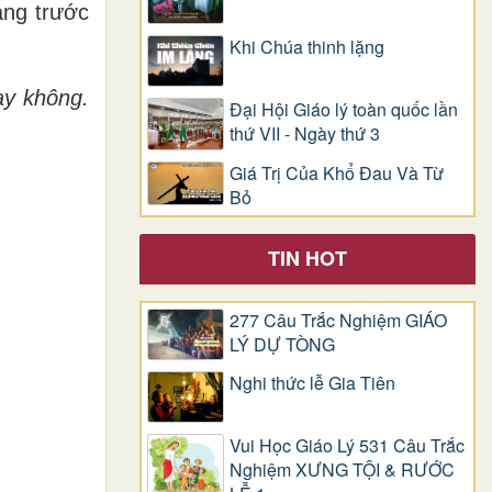
ảng trước
Khi Chúa thinh lặng
ay không.
Đại Hội Giáo lý toàn quốc lần
thứ VII - Ngày thứ 3
Giá Trị Của Khổ Ðau Và Từ
Bỏ
TIN HOT
277 Câu Trắc Nghiệm GIÁO
LÝ DỰ TÒNG
Nghi thức lễ Gia Tiên
Vui Học Giáo Lý 531 Câu Trắc
Nghiệm XƯNG TỘI & RƯỚC