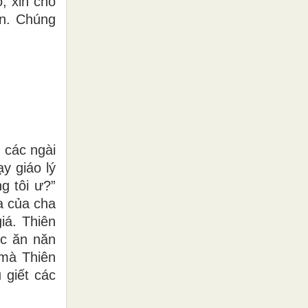
; xin cho
on. Chúng
 các ngài
y giáo lý
g tôi ư?”
a của cha
iá. Thiên
ợc ăn năn
 mà Thiên
 giết các