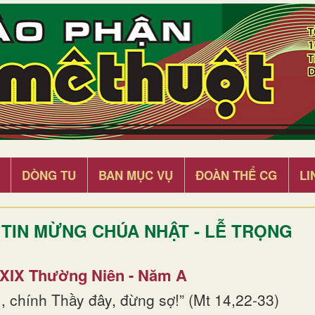
DÒNG TU
BAN MỤC VỤ
ĐOÀN THỂ CG
LI
TIN MỪNG CHÚA NHẬT - LỄ TRỌNG
 XIX Thường Niên - Năm A
, chính Thầy đây, đừng sợ!” (Mt 14,22-33)