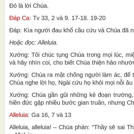
Ðó là lời Chúa.
Ðáp Ca
: Tv 33, 2 và 9. 17-18. 19-20
Ðáp: Kìa người đau khổ cầu cứu và Chúa đã 
Hoặc đọc: Alleluia.
Xướng: Tôi chúc tụng Chúa trong mọi lúc, miệ
và hãy nhìn coi, cho biết Chúa thiện hảo như
Xướng: Chúa ra mặt chống người làm ác, để tẩ
Chúa nghe lời họ, Ngài cứu họ khỏi mọi nỗi âu 
Xướng: Chúa gần gũi những kẻ đoạn trường,
hiền đức gặp nhiều bước gian truân, nhưng Chú
Alleluia
: Ga 16, 7 và 13
Alleluia, alleluia! – Chúa phán: “Thầy sẽ sai 