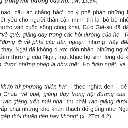
g trong hội đường của họ.
(Mt 13,54)
 nao, cầu ao chẳng bắc’, có ý phê phán những 
ết yếu cho người thân cận mình thì lại bỏ bê nh
 bước vào cuộc sống công khai, Đức Giê-su đã d
“về quê, giảng dạy trong các hội đường của họ.”
R
“đừng đi về phía các dân ngoại,”
nhưng
“hãy đế
 thay, Ngài đã không được đón nhận. Những ngườ
h’ tầm thường của Ngài; mặt khác họ sinh lòng đố k
m được những phép lạ như thế”
! Họ
“vấp ngã”
, và
i khắp tứ phương thiên hạ” –
theo nghĩa đen – để
hi Chúa
“về quê, giảng dạy trong hội đường của 
n
“rao giảng trên mái nhà”
thì phải
‘rao giảng dưới
vấp phải những khó khăn thách đố giống như Ngà
 gặp thời thuận tiện hay không”
(x. 2Tm 4,2).