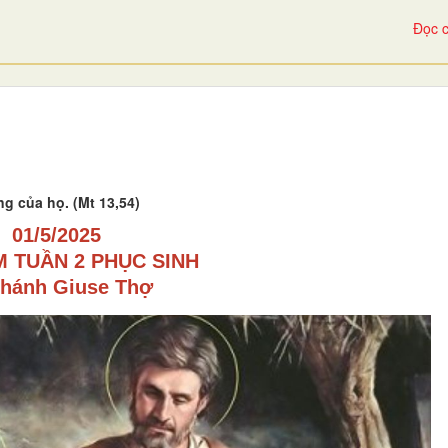
Đọc c
g của họ. (Mt 13,54)
01/5/2025
 TUẦN 2 PHỤC SINH
Thánh Giuse Thợ