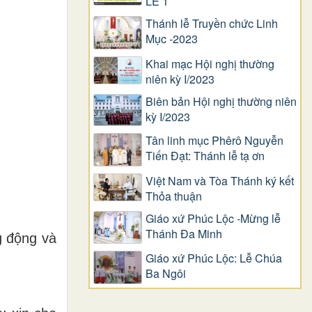
LỄ 1
Thánh lễ Truyền chức Linh
Mục -2023
Khai mạc Hội nghị thường
niên kỳ I/2023
Biên bản Hội nghị thường niên
kỳ I/2023
Tân linh mục Phêrô Nguyễn
Tiến Đạt: Thánh lễ tạ ơn
Việt Nam và Tòa Thánh ký kết
Thỏa thuận
Giáo xứ Phúc Lộc -Mừng lễ
Thánh Đa Minh
g động và
Giáo xứ Phúc Lộc: Lễ Chúa
Ba Ngôi