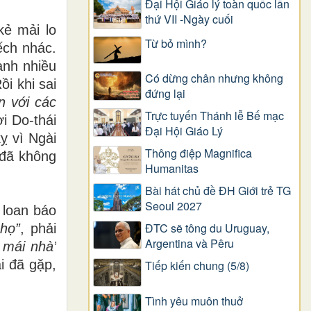
Đại Hội Giáo lý toàn quốc lần
thứ VII -Ngày cuối
kẻ mải lo
Từ bỏ mình?
ếch nhác.
ành nhiều
Có dừng chân nhưng không
ồi khi sai
đứng lại
n với các
Trực tuyến Thánh lễ Bế mạc
i Do-thái
Đại Hội Giáo Lý
ỵ vì Ngài
Thông điệp Magnifica
 đã không
Humanitas
Bài hát chủ đề ĐH Giới trẻ TG
Seoul 2027
 loan báo
ĐTC sẽ tông du Uruguay,
họ”
, phải
Argentina và Pêru
 mái nhà’
i đã gặp,
Tiếp kiến chung (5/8)
Tình yêu muôn thuở