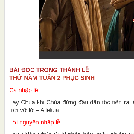
BÀI ĐỌC TRONG THÁNH LỄ
THỨ NĂM TUẦN 2 PHỤC SINH
Ca nhập lễ
Lạy Chúa khi Chúa đứng đầu dân tộc tiến ra, 
trời vỡ lở – Alleluia.
Lời nguyện nhập lễ