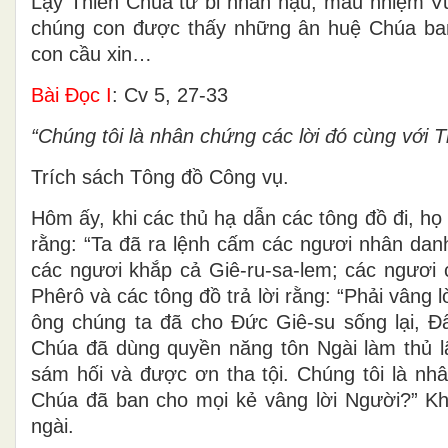
Lạy Thiên Chúa từ bi nhân hậu, mầu nhiệm Vư
chúng con được thấy những ân huệ Chúa ban
con cầu xin…
Bài Ðọc I
: Cv 5, 27-33
“Chúng tôi là nhân chứng các lời đó cùng với 
Trích sách Tông đồ Công vụ.
Hôm ấy, khi các thủ hạ dẫn các tông đồ đi, họ
rằng: “Ta đã ra lệnh cấm các ngươi nhân dan
các ngươi khắp cả Giê-ru-sa-lem; các ngươi 
Phêrô và các tông đồ trả lời rằng: “Phải vâng 
ông chúng ta đã cho Ðức Giê-su sống lại, Ðấ
Chúa đã dùng quyền năng tôn Ngài làm thủ 
sám hối và được ơn tha tội. Chúng tôi là n
Chúa đã ban cho mọi kẻ vâng lời Người?” Khi
ngài.