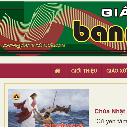
GIỚI THIỆU
GIÁO XỨ
Chúa Nhật
“Cứ yên tâm