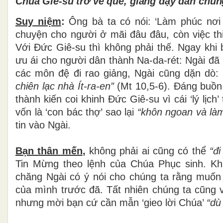
Chúa Giê-su trở về quê, giảng dạy dân chún
Suy niệm
:
Ông bà ta có nói: ‘Làm phúc nơi
chuyện cho người ở mãi đâu đâu, còn việc thi
Với Đức Giê-su thì không phải thế. Ngay khi
ưu ái cho người dân thành Na-da-rét: Ngài đã
các môn đệ đi rao giảng, Ngài cũng dặn dò:
chiên lạc nhà Ít-ra-en”
(Mt 10,5-6). Đáng buồn
thành kiến coi khinh Đức Giê-su vì cái ‘lý lịc
vốn là ‘con bác thợ’ sao lại
“khôn ngoan và là
tin vào Ngài.
Bạn thân mến
,
không phải ai cũng có thể
“đ
Tin Mừng theo lệnh của Chúa Phục sinh. K
chăng Ngài có ý nói cho chúng ta rằng muố
của
mình trước đã. Tất nhiên chúng ta cũng 
nhưng mời bạn cứ cần mẫn ‘gieo lời Chúa’
“dù