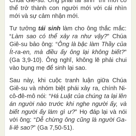
thể trở thành con người mới với cái nhìn
mới và sự cảm nhận mới.
Tư tưởng
tái sinh
làm cho ông thắc mắc:
“
Làm sao có thể xảy ra như vậy?
” Chúa
Giê-su bảo ông: “
Ông là bậc làm Thầy của
Ít-ra-en, mà điều ấy ông lại không biết?
”
(Ga 3,9-10). Ông nghĩ, không lẽ phải chui
vào bụng mẹ để sinh lại sao.
Sau này, khi cuộc tranh luận giữa Chúa
Giê-su và nhóm biệt phái xảy ra, chính Ni-
cô-đê-mô nói: “
Há Luật của chúng ta lại lên
án người nào trước khi nghe người ấy, và
biết người ấy làm gì ư?
” Họ đáp lại và nói
với ông: “
Dễ chừng ông cũng là người Ga-
li-lê sao?
” (Ga 7,50-51).