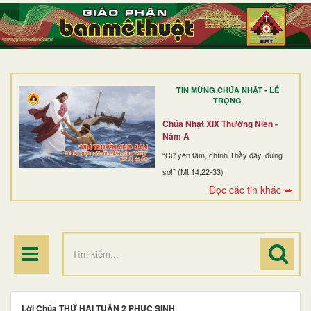
TRANG NHẤT
GIỚI THIỆU
GIÁO XỨ
TIN MỪNG CHÚA NHẬT - LỄ
DÒNG TU
TRỌNG
BAN MỤC VỤ
Chúa Nhật XIX Thường Niên -
Năm A
ĐOÀN THỂ CG
“Cứ yên tâm, chính Thầy đây, đừng
sợ!” (Mt 14,22-33)
LINH MỤC
Đọc các tin khác ➥
ĐIỂM HÀNH HƯƠNG
Lời Chúa THỨ HAI TUẦN 2 PHỤC SINH