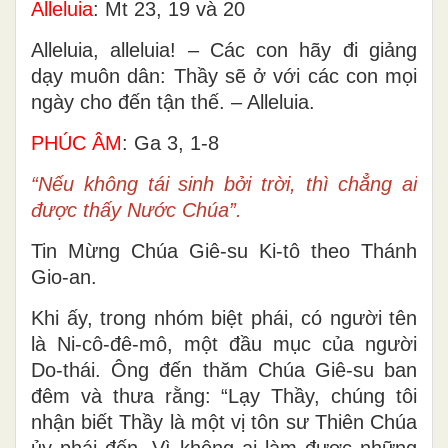
Alleluia
: Mt 23, 19 và 20
Alleluia, alleluia! – Các con hãy đi giảng
dạy muôn dân: Thầy sẽ ở với các con mọi
ngày cho đến tận thế. – Alleluia.
PHÚC ÂM
: Ga 3, 1-8
“Nếu không tái sinh bởi trời, thì chẳng ai
được thấy Nước Chúa”.
Tin Mừng Chúa Giê-su Ki-tô theo Thánh
Gio-an.
Khi ấy, trong nhóm biệt phái, có người tên
là Ni-cô-đê-mô, một đầu mục của người
Do-thái. Ông đến thăm Chúa Giê-su ban
đêm và thưa rằng: “Lạy Thầy, chúng tôi
nhận biết Thầy là một vị tôn sư Thiên Chúa
ủy phái đến. Vì không ai làm được những