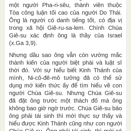
một người Pha-ri-sêu, thành viên thuộc
Tòa công luận tối cao của người Do Thái.
Ông là người có danh tiếng tốt, có địa vị
trong xã hội Giê-ru-sa-lem. Chính Chúa
Giê-su xác định ông là thầy của Israel
(x.Ga 3,9).
Nhưng dầu sao ông vẫn còn vướng mắc
thành kiến của người biệt phái và luật sĩ
thời đó. Với sự hiểu biết Kinh Thánh của
mình, Ni-cô-đê-mô tưởng đã có thể sử
dụng mớ kiến thức ấy để tìm hiểu về con
người Chúa Giê-su. Nhưng Chúa Giê-su
đã đặt ông trước một thách đố mà ông
không bao giờ ngờ trước. Chúa Giê-su bảo
ông phải tái sinh thì mới thực sự thấy và
hiểu được Kinh Thánh cũng như con người
Chúa Giê-su. Ông phải tái sinh thì mới có