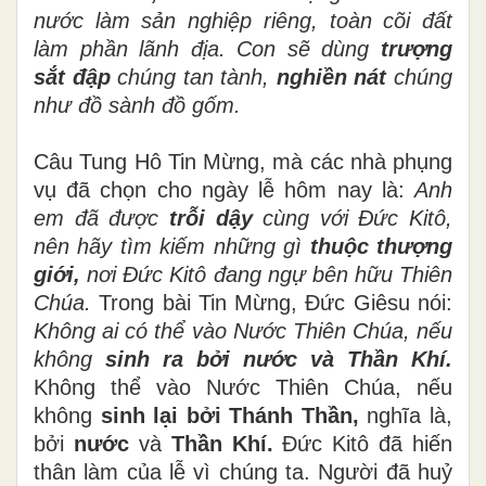
nước làm sản nghiệp riêng, toàn cõi đất
làm phần lãnh địa. Con sẽ dùng
trượng
sắt đập
chúng tan tành,
nghiền nát
chúng
như đồ sành đồ gốm.
Câu Tung Hô Tin Mừng, mà các nhà phụng
vụ đã chọn cho ngày lễ hôm nay là:
Anh
em đã được
trỗi dậy
cùng với Đức Kitô,
nên hãy tìm kiếm những gì
thuộc thượng
giới,
nơi Đức Kitô đang ngự bên hữu Thiên
Chúa.
Trong bài Tin Mừng, Đức Giêsu nói:
Không ai có thể vào Nước Thiên Chúa, nếu
không
sinh ra bởi
nước và Thần Khí.
Không thể vào Nước Thiên Chúa, nếu
không
sinh lại bởi
Thánh Thần,
nghĩa là,
bởi
nước
và
Thần Khí.
Đức Kitô đã hiến
thân làm của lễ vì chúng ta. Người đã huỷ