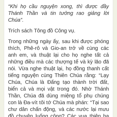
“Khi họ cầu nguyện xong, thì được đầy
Thánh Thần và tin tưởng rao giảng lời
Chúa”.
Trích sách Tông đồ Công vụ.
Trong những ngày ấy, sau khi được phóng
thích, Phê-rô và Gio-an trở về cùng các
anh em, và thuật lại cho họ nghe tất cả
những điều mà các thượng tế và kỳ lão đã
nói. Vừa nghe thuật lại, họ đồng thanh cất
tiếng nguyện cùng Thiên Chúa rằng: “Lạy
Chúa, Chúa là Ðấng tạo thành trời đất,
biển cả và mọi vật trong đó. Nhờ Thánh
Thần, Chúa đã dùng miệng tổ phụ chúng
con là Ða-vít tôi tớ Chúa mà phán: “Tại sao
chư dân chấn động, và các nước lại mưu
đồ chuyện luống công? Các vua thiên hạ