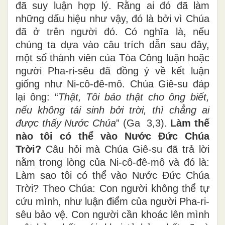
đã suy luận hợp lý. Rằng ai đó đã làm
những dấu hiệu như vậy, đó là bởi vì Chúa
đã ở trên người đó. Có nghĩa là, nếu
chúng ta dựa vào câu trích dẫn sau đây,
một số thành viên của Tòa Công luận hoặc
người Pha-ri-sêu đã đồng ý về kết luận
giống như Ni-cô-đê-mô. Chúa Giê-su đáp
lại ông: “
Thật, Tôi bảo thật cho ông biết,
nếu không tái sinh bởi trời, thì chẳng ai
được thấy Nước Chúa
” (Ga 3,3).
Làm thế
nào tôi có thể vào Nước Đức Chúa
Trời?
Câu hỏi mà Chúa Giê-su đã trả lời
nằm trong lòng của Ni-cô-đê-mô và đó là:
Làm sao tôi có thể vào Nước Đức Chúa
Trời? Theo Chúa: Con người không thể tự
cứu mình, như luận điểm của người Pha-ri-
sêu bảo vệ. Con người cần khoác lên mình