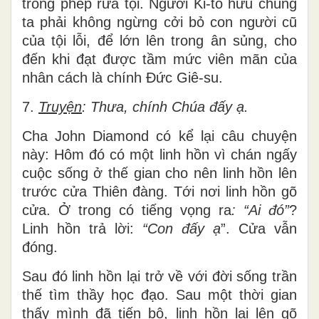
trong phép rửa tội. Người Ki-tô hữu chúng
ta phải không ngừng cởi bỏ con người cũ
của tội lỗi, để lớn lên trong ân sủng, cho
đến khi đạt được tầm mức viên mãn của
nhân cách là chính Đức Giê-su.
7.
Truyện
: Thưa, chính Chúa đấy ạ.
Cha John Diamond có kể lại câu chuyện
này: Hôm đó có một linh hồn vì chán ngấy
cuộc sống ở thế gian cho nên linh hồn lên
trước cửa Thiên đàng. Tới nơi linh hồn gõ
cửa. Ở trong có tiếng vọng ra
: “Ai đó”
?
Linh hồn trả lời:
“
Con đấy ạ
”. Cửa vẫn
đóng.
Sau đó linh hồn lại trở về với đời sống trần
thế tìm thầy học đạo. Sau một thời gian
thấy mình đã tiến bộ, linh hồn lại lên gõ