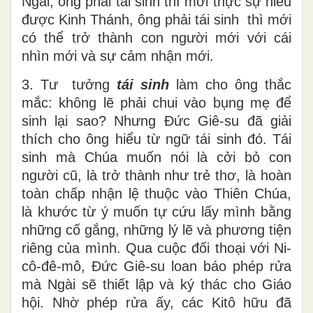
Ngài, ông phải tái sinh thì mới thực sự hiểu
được Kinh Thánh, ông phải tái sinh thì mới
có thể trở thành con người mới với cái
nhìn mới và sự cảm nhận mới.
3. Tư tưởng
tái sinh
làm cho ông thắc
mắc: không lẽ phải chui vào bụng mẹ để
sinh lại sao? Nhưng Đức Giê-su đã giải
thích cho ông hiểu từ ngữ tái sinh đó. Tái
sinh mà Chúa muốn nói là cởi bỏ con
người cũ, là trở thành như trẻ thơ, là hoàn
toàn chấp nhận lệ thuộc vào Thiên Chúa,
là khước từ ý muốn tự cứu lấy mình bằng
những cố gắng, những lý lẽ và phương tiện
riêng của mình. Qua cuộc đối thoại với Ni-
cô-đê-mô, Đức Giê-su loan báo phép rửa
mà Ngài sẽ thiết lập và ký thác cho Giáo
hội. Nhờ phép rửa ấy, các Kitô hữu đã