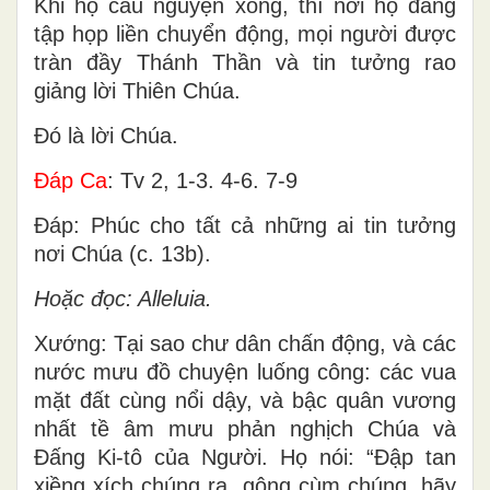
Khi họ cầu nguyện xong, thì nơi họ đang
tập họp liền chuyển động, mọi người được
tràn đầy Thánh Thần và tin tưởng rao
giảng lời Thiên Chúa.
Ðó là lời Chúa.
Ðáp Ca
: Tv 2, 1-3. 4-6. 7-9
Ðáp: Phúc cho tất cả những ai tin tưởng
nơi Chúa (c. 13b).
Hoặc đọc: Alleluia.
Xướng: Tại sao chư dân chấn động, và các
nước mưu đồ chuyện luống công: các vua
mặt đất cùng nổi dậy, và bậc quân vương
nhất tề âm mưu phản nghịch Chúa và
Ðấng Ki-tô của Người. Họ nói: “Ðập tan
xiềng xích chúng ra, gông cùm chúng, hãy