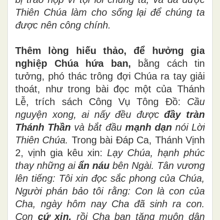
Thiên Chúa làm cho sống lại để chúng ta
được nên công chính.
Thêm lòng hiếu thảo, để hưởng gia
nghiệp Chúa hứa ban,
bằng cách tin
tưởng, phó thác trông đợi Chúa ra tay giải
thoát, như trong bài đọc một của Thánh
Lễ, trích sách Công Vụ Tông Đồ:
Cầu
nguyện xong, ai nấy đều được
đầy tràn
Thánh Thần
và bắt đầu
mạnh dạn
nói Lời
Thiên Chúa.
Trong bài Đáp Ca, Thánh Vịnh
2, vịnh gia kêu xin:
Lạy Chúa, hạnh phúc
thay những ai
ẩn náu
bên Ngài. Tân vương
lên tiếng: Tôi xin đọc sắc phong của Chúa,
Người phán bảo tôi rằng: Con là con của
Cha, ngày hôm nay Cha đã sinh ra con.
Con
cứ xin,
rồi Cha ban tặng muôn dân