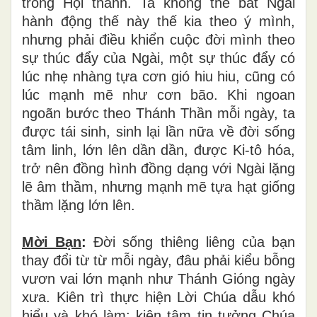
trong Hội thánh. Ta không thể bắt Ngài
hành động thế này thế kia theo ý mình,
nhưng phải điều khiển cuộc đời mình theo
sự thúc đẩy của Ngài, một sự thúc đẩy có
lúc nhẹ nhàng tựa cơn gió hiu hiu, cũng có
lúc mạnh mẽ như cơn bão. Khi ngoan
ngoãn bước theo Thánh Thần mỗi ngày, ta
được tái sinh, sinh lại lần nữa về đời sống
tâm linh, lớn lên dần dần, được Ki-tô hóa,
trở nên đồng hình đồng dạng với Ngài lặng
lẽ âm thầm, nhưng mạnh mẽ tựa hạt giống
thầm lặng lớn lên.
Mời Bạn
:
Đời sống thiêng liêng của bạn
thay đổi từ từ mỗi ngày, đâu phải kiểu bỗng
vươn vai lớn mạnh như Thánh Gióng ngày
xưa. Kiên trì thực hiện Lời Chúa dẫu khó
hiểu và khó làm; kiên tâm tin tưởng Chúa