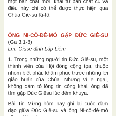
một bản chất mới, khai tử bản chất cũ và
điều này chỉ có thể được thực hiện qua
Chúa Giê-su Ki-tô.
ÔNG NI-CÔ-ĐÊ-MÔ GẶP ĐỨC GIÊ-SU
(Ga 3,1-8)
Lm. Giuse đinh Lập Liễm
1. Trong những người tin Đức Giê-su, một
thành viên của Hội đồng cộng tọa, thuộc
nhóm biệt phái, khâm phục trước những lời
giáo huấn của Chúa. Nhưng vì e ngại,
không dám tỏ lòng tin công khai, ông đã
tìm gặp Đức Giêsu lúc đêm khuya.
Bài Tin Mừng hôm nay ghi lại cuộc đàm
đạo giữa Đức Giê-su và ông Ni-cô-đê-mô