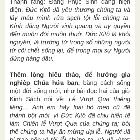
Thánh rằng: Đấng Phục Sinh đang hiện
diện.
Đức Kitô đã yêu thương chúng ta và
lấy máu mình rửa sạch tội lỗi chúng ta.
Kính dâng Người vinh quang và uy quyền
đến muôn đời muôn thuở. Đức Kitô là khởi
nguyên, là trưởng tử trong số những người
từ cõi chết sống lại, để trong mọi sự Người
đứng hàng đầu.
Thêm lòng hiếu thảo, để hưởng gia
nghiệp Chúa hứa ban,
bằng cách
sống
một đời sống mới,
như bài đọc hai của giờ
Kinh Sách nói về:
Lễ Vượt Qua thiêng
liêng… Anh em hãy loại bỏ men cũ để
thành bột mới, vì Đức Kitô đã chịu hiến tế
làm Chiên lễ Vượt Qua của chúng ta; bởi
thế chúng ta hãy ăn mừng đại lễ. Người đã
bị trao nộp vì tội lỗi chúng ta, và đã được