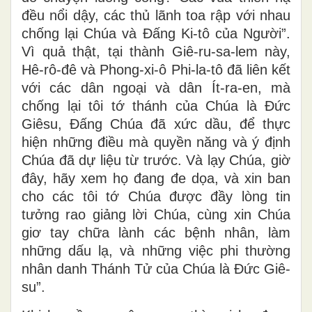
đều nổi dậy, các thủ lãnh toa rập với nhau
chống lại Chúa và Ðấng Ki-tô của Người”.
Vì quả thật, tại thành Giê-ru-sa-lem này,
Hê-rô-đê và Phong-xi-ô Phi-la-tô đã liên kết
với các dân ngoại và dân Ít-ra-en, mà
chống lại tôi tớ thánh của Chúa là Ðức
Giêsu, Ðấng Chúa đã xức dầu, để thực
hiện những điều mà quyền năng và ý định
Chúa đã dự liệu từ trước. Và lạy Chúa, giờ
đây, hãy xem họ đang đe dọa, và xin ban
cho các tôi tớ Chúa được đầy lòng tin
tưởng rao giảng lời Chúa, cùng xin Chúa
giơ tay chữa lành các bệnh nhân, làm
những dấu lạ, và những việc phi thường
nhân danh Thánh Tử của Chúa là Ðức Giê-
su”.