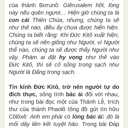
của thánh Bơrunô:
Giêrusalem hỡi, lòng
này nếu quên ngươi… Hiện giờ chúng ta là
con cái
Thiên Chúa, nhưng, chúng ta sẽ
như thế nào, điều ấy chưa được hiển hiện.
Chúng ta biết rằng: Khi Đức Kitô xuất hiện,
chúng ta sẽ nên giống như Người, vì Người
thế nào, chúng ta sẽ được thấy Người như
vậy. Phàm ai đặt
hy vọng
như thế vào
Đức Kitô, thì sẽ cố sống trong sạch như
Người là Đấng trong sạch.
Tin kính Đức Kitô, trở nên người tự do
đích thực,
sống tình
bác ái
đối với nhau,
như trong bài đọc một của Thánh Lễ, trích
thư của thánh Phaolô tông đồ gửi tín hữu
Côlôxê:
Anh em phải có
lòng bác ái:
đó là
mối dây liên kết tuyệt hảo.
Trong bài Đáp