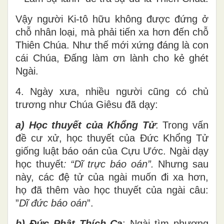
Vậy người Ki-tô hữu không được đứng ở
chỗ nhân loại, mà phải tiến xa hơn đến chỗ
Thiên Chúa. Như thế mới xứng đáng là con
cái Chúa, Đấng làm ơn lành cho kẻ ghét
Ngài.
4. Ngày xưa, nhiều người cũng có chủ
trương như Chúa Giêsu đã dạy:
a) Học thuyết của Khổng Tử
: Trong vấn
đề cư xử, học thuyết của Đức Khổng Tử
giống luật báo oán của Cựu Ước. Ngài dạy
học thuyết
: “Dĩ trực báo oán”.
Nhưng sau
này, các đệ tử của ngài muốn đi xa hơn,
họ đã thêm vào học thuyết của ngài câu:
”
Dĩ đức báo oán
”.
b) Đức Phật Thích C
a
: Ngài tìm phương