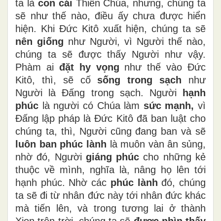
ta là
con cái
Thiên Chúa, nhưng, chúng ta
sẽ như thế nào, điều ấy chưa được hiển
hiện. Khi Đức Kitô xuất hiện, chúng ta sẽ
nên giống
như Người, vì Người thế nào,
chúng ta sẽ được thấy Người như vậy.
Phàm ai
đặt hy vọng
như thế vào Đức
Kitô, thì, sẽ cố
sống trong sạch
như
Người là Đấng trong sạch. Người
hạnh
phúc
là người có Chúa làm
sức mạnh,
vì
Đấng lập pháp là Đức Kitô đã ban luật cho
chúng ta, thì, Người cũng đang ban và sẽ
luôn ban phúc lành
là muôn vàn ân sủng,
nhờ đó, Người
giáng phúc
cho những kẻ
thuộc về mình, nghĩa là, nâng họ lên tới
hạnh phúc. Nhờ các
phúc lành
đó, chúng
ta sẽ đi từ nhân đức này tới nhân đức khác
mà tiến lên, và trong tương lai ở thành
Xion trên trời, chúng ta sẽ
được nhìn thấy