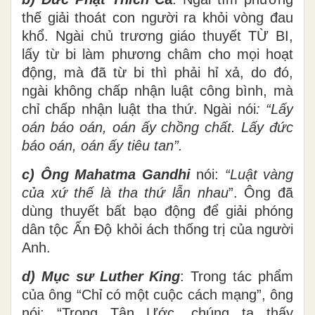
thế giải thoát con người ra khỏi vòng đau
khổ. Ngài chủ trương giáo thuyết TỪ BI,
lấy từ bi làm phương châm cho mọi hoạt
động, mà đã từ bi thì phải hỉ xả, do đó,
ngài không chấp nhận luật công bình, mà
chỉ chấp nhận luật tha thứ. Ngài nói
: “Lấy
oán báo oán, oán ấy chồng chất. Lấy đức
báo oán, oán ấy tiêu tan”.
c) Ông Mahatma Gandhi
nói:
“
Luật vàng
của xứ thế là tha thứ lẫn nhau
”. Ông đã
dùng thuyết bất bạo động để giải phóng
dân tộc Ấn Độ khỏi ách thống trị của người
Anh.
d) Mục sư Luther King
: Trong tác phẩm
của ông “Chỉ có một cuộc cách mạng”, ông
nói: “Trong Tân Ước, chúng ta thấy