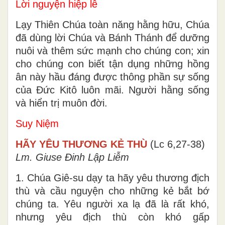
Lời nguyện hiệp lễ
Lạy Thiên Chúa toàn năng hằng hữu, Chúa
đã dùng lời Chúa và Bánh Thánh để dưỡng
nuôi và thêm sức mạnh cho chúng con; xin
cho chúng con biết tận dụng những hồng
ân này hầu đáng được thông phần sự sống
của Ðức Kitô luôn mãi. Người hằng sống
và hiển trị muôn đời.
Suy Niệm
HÃY YÊU THƯƠNG KẺ THÙ
(Lc 6,27-38)
Lm. Giuse Đinh Lập Liễm
1. Chúa Giê-su dạy ta hãy yêu thương địch
thù và cầu nguyện cho những kẻ bắt bớ
chúng ta. Yêu người xa lạ đã là rất khó,
nhưng yêu địch thù còn khó gấp