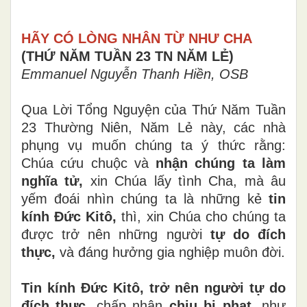
HÃY CÓ LÒNG NHÂN TỪ NHƯ CHA
(THỨ NĂM TUẦN 23 TN NĂM LẺ)
Emmanuel Nguyễn Thanh Hiền, OSB
Qua Lời Tổng Nguyện của Thứ Năm Tuần
23 Thường Niên, Năm Lẻ này, các nhà
phụng vụ muốn chúng ta ý thức rằng:
Chúa cứu chuộc và
nhận chúng ta làm
nghĩa tử,
xin Chúa lấy tình Cha, mà âu
yếm đoái nhìn chúng ta là những kẻ
tin
kính Đức Kitô,
thì, xin Chúa cho chúng ta
được trở nên những người
tự do đích
thực,
và đáng hưởng gia nghiệp muôn đời.
Tin kính Đức Kitô, trở nên người tự do
đích thực,
chấp nhận
chịu bị phạt,
như