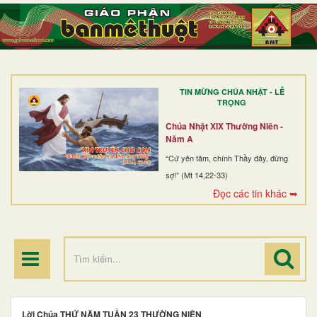
TRANG NHẤT
GIỚI THIỆU
GIÁO XỨ
TIN MỪNG CHÚA NHẬT - LỄ
DÒNG TU
TRỌNG
BAN MỤC VỤ
Chúa Nhật XIX Thường Niên -
Năm A
ĐOÀN THỂ CG
“Cứ yên tâm, chính Thầy đây, đừng
sợ!” (Mt 14,22-33)
LINH MỤC
Đọc các tin khác ➥
ĐIỂM HÀNH HƯƠNG
Lời Chúa THỨ NĂM TUẦN 23 THƯỜNG NIÊN