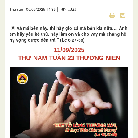
|
Thứ sáu - 05/09/2025 14:39
1323
“Ai vả má bên này, thì hãy giơ cả má bên kia nữa…. Anh
em hãy yêu kẻ thù, hãy làm ơn và cho vay mà chẳng hề
hy vọng được đền trả.” (Lc 6,27-38)
11/09/2025
THỨ NĂM TUẦN 23 THƯỜNG NIÊN