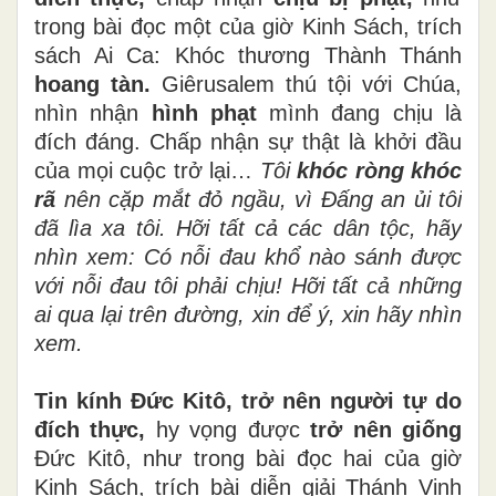
trong bài đọc một của giờ Kinh Sách, trích
sách Ai Ca: Khóc thương Thành Thánh
hoang tàn.
Giêrusalem thú tội với Chúa,
nhìn nhận
hình phạt
mình đang chịu là
đích đáng. Chấp nhận sự thật là khởi đầu
của mọi cuộc trở lại…
Tôi
khóc ròng khóc
rã
nên cặp mắt đỏ ngầu, vì Đấng an ủi tôi
đã lìa xa tôi. Hỡi tất cả các dân tộc, hãy
nhìn xem:
Có nỗi đau khổ nào sánh được
với nỗi đau tôi phải chịu!
Hỡi tất cả những
ai qua lại trên đường, xin để ý, xin hãy nhìn
xem.
Tin kính Đức Kitô, trở nên người tự do
đích thực,
hy vọng được
trở nên giống
Đức Kitô, như trong bài đọc hai của giờ
Kinh Sách, trích bài diễn giải Thánh Vịnh