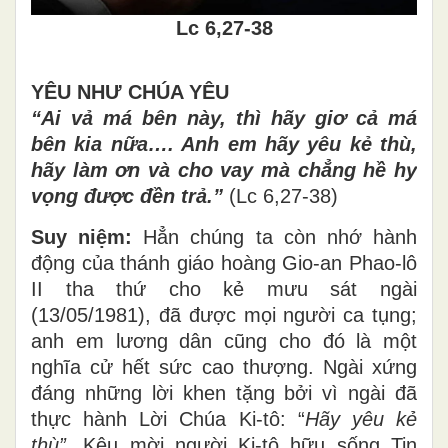
Lc 6,27-38
YÊU NHƯ CHÚA YÊU
“Ai vả má bên này, thì hãy giơ cả má
bên kia nữa…. Anh em hãy yêu kẻ thù,
hãy làm ơn và cho vay mà chẳng hề hy
vọng được đền trả.”
(Lc 6,27-38)
Suy niệm:
Hẳn chúng ta còn nhớ hành
động của thánh giáo hoàng Gio-an Phao-lô
II tha thứ cho kẻ mưu sát ngài
(13/05/1981), đã được mọi người ca tụng;
anh em lương dân cũng cho đó là một
nghĩa cử hết sức cao thượng. Ngài xứng
đáng những lời khen tặng bởi vì ngài đã
thực hành Lời Chúa Ki-tô: “
Hãy yêu kẻ
thù”
. Kêu mời người Ki-tô hữu sống Tin