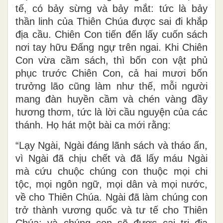
tế, có bảy sừng và bảy mắt: tức là bảy
thần linh của Thiên Chúa được sai đi khắp
địa cầu. Chiên Con tiến đến lấy cuốn sách
nơi tay hữu Ðấng ngự trên ngai. Khi Chiên
Con vừa cầm sách, thì bốn con vật phủ
phục trước Chiên Con, cả hai mươi bốn
trưởng lão cũng làm như thế, mỗi người
mang đàn huyền cầm và chén vàng đầy
hương thơm, tức là lời cầu nguyện của các
thánh. Họ hát một bài ca mới rằng:
“Lạy Ngài, Ngài đáng lãnh sách và tháo ấn,
vì Ngài đã chịu chết và đã lấy máu Ngài
mà cứu chuộc chúng con thuộc mọi chi
tộc, mọi ngôn ngữ, mọi dân và mọi nước,
về cho Thiên Chúa. Ngài đã làm chúng con
trở thành vương quốc và tư tế cho Thiên
Chúa; và chúng con sẽ được cai trị địa