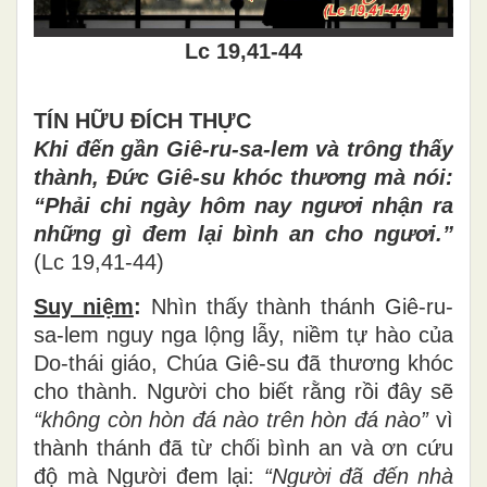
Lc 19,41-44
TÍN HỮU
Đ
ÍCH THỰC
Khi đến g
ầ
n Gi
ê
-ru-sa-lem v
à
tr
ô
ng th
ấ
y
th
à
nh,
Đứ
c Gi
ê
-su kh
ó
c th
ươ
ng m
à
n
ó
i:
“
Ph
ả
i chi ng
à
y h
ô
m nay ng
ươ
i nh
ậ
n ra
nh
ữ
ng g
ì
đ
em l
ạ
i b
ì
nh an cho ng
ươ
i.
”
(Lc 19,4
1-44
)
Suy niệm
:
Nhìn thấy thành thánh Giê-ru-
sa-lem nguy nga lộng lẫy, niềm tự hào của
Do-thái giáo, Chúa Giê-su đã thương khóc
cho thành. Người cho biết rằng rồi đây sẽ
“không còn hòn đ
á
n
à
o tr
ê
n h
ò
n
đ
á
n
à
o
”
vì
thành thánh đã từ chối bình an và ơn cứu
độ mà Người đem lại:
“Ngườ
i
đ
ã
đế
n nh
à