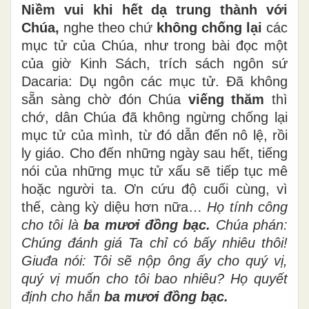
Niềm vui khi hết dạ trung thành với
Chúa,
nghe theo chứ
không chống lại
các
mục tử của Chúa, như trong bài đọc một
của giờ Kinh Sách, trích sách ngôn sứ
Dacaria: Dụ ngôn các mục tử. Đã không
sẵn sàng chờ đón Chúa
viếng thăm
thì
chớ, dân Chúa đã không ngừng chống lại
mục tử của mình, từ đó dẫn đến nô lệ, rồi
ly giáo. Cho đến những ngày sau hết, tiếng
nói của những mục tử xấu sẽ tiếp tục mê
hoặc người ta. Ơn cứu độ cuối cùng, vì
thế, càng kỳ diệu hơn nữa…
Họ tính công
cho tôi là
ba mươi đồng bạc.
Chúa phán:
Chúng đánh giá Ta chỉ có bấy nhiêu thôi!
Giuđa nói: Tôi sẽ nộp ông ấy cho quý vị,
quý vị muốn cho tôi bao nhiêu? Họ quyết
định cho hắn
ba mươi đồng bạc.