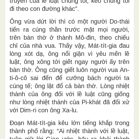
truyền của lề luật chúng tôi, kẻo chúng tôi
đi theo con đường khác”.
Ông vừa dứt lời thì có một người Do-thái
tiến ra cúng thần trước mặt mọi người,
trên bàn thờ ở thành Mô-đin, theo chiếu
chỉ của nhà vua. Thấy vậy, Mát-tít-gia đau
lòng xót dạ, ông nổi giận vì yêu mến lề
luật, ông xông tới giết ngay người ấy trên
bàn thờ. Ông cũng giết luôn người vua An-
ti-ô-cô sai đến để cưỡng bách người ta
cúng tế; ông lật đổ cả bàn thờ. Lòng nhiệt
thành của ông đối với lề luật cũng giống
như lòng nhiệt thành của Pi-khát đã đối xử
với Dim-ri con ông Xa-lu.
Ðoạn Mát-tít-gia kêu lớn tiếng khắp trong
thành phố rằng: “Ai nhiệt thành với lề luật,
tuân giữ lời Giao ước, hãy ra khỏi thành