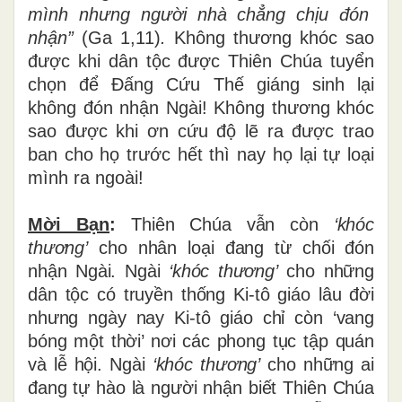
m
ì
nh nh
ư
ng ng
ườ
i nh
à
ch
ẳ
ng ch
ị
u
đ
ó
n
nh
ậ
n
”
(Ga 1,11)
.
Không thương khóc sao
được khi dân tộc được Thiên Chúa tuyển
chọn để Đấng Cứu Thế giáng sinh lại
không đón nhận Ngài! Không thương khóc
sao được khi ơn cứu độ lẽ ra được trao
ban cho họ trước hết thì nay họ lại tự loại
mình ra ngoài!
Mời B
ạ
n
:
Thiên Chúa vẫn còn
‘khóc
th
ươ
ng
’
cho nhân loại đang từ chối đón
nhận Ngài. Ngài
‘khóc th
ươ
ng
’
cho những
dân tộc có truyền thống Ki-tô giáo lâu đời
nhưng ngày nay Ki-tô giáo chỉ còn ‘vang
bóng một thời’ nơi các phong tục tập quán
và lễ hội. Ngài
‘khóc th
ươ
ng
’
cho những ai
đang tự hào là người nhận biết Thiên Chúa