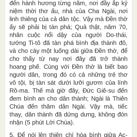
đến hành hương từng năm, nơi đầy ắp kỷ
niệm thời thơ ấu, nhà của Cha Ngài, nơi
linh thiêng của cả dân tộc. Vậy mà Đền thờ
ấy sẽ phải bị tàn phá; Quả thật, năm 70,
nhân cuộc nổi dậy của người Do-thái,
tướng Ti-tô đã tàn phá bình địa thành đô,
và cho cày một luống dài giữa Đền thờ, để
cho thấy từ nay nơi đây đã trở thành
hoang phế. Cùng với Đền thờ là biết bao
người dân, trong đó có cả những trẻ thơ
vô tội, bị tàn sát dưới lưỡi gươm của lính
Rô-ma. Thế mà giờ đây, Đức Giê-su đến
đem bình an cho dân thành; Ngài là Thiên
Chúa đến thăm dân Ngài. Vậy mà, tiếc
thay, dân thành đã dửng dưng, không đón
nhận (5 phút Lời Chúa).
5. Để nói lên thiện chí hòa bình giữa Ac-