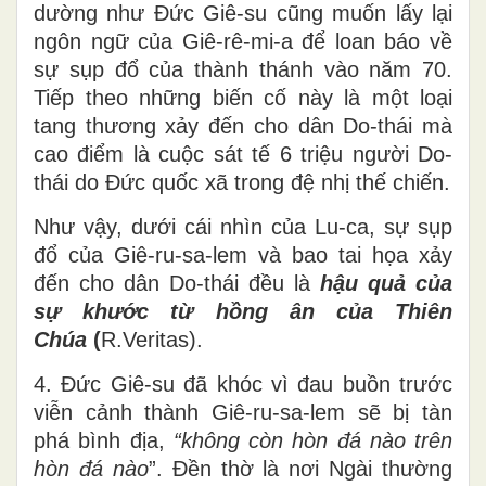
dường như Đức Giê-su cũng muốn lấy lại
ngôn ngữ của Giê-rê-mi-a để loan báo về
sự sụp đổ của thành thánh vào năm 70.
Tiếp theo những biến cố này là một loại
tang thương xảy đến cho dân Do-thái mà
cao điểm là cuộc sát tế 6 triệu người Do-
thái do Đức quốc xã trong đệ nhị thế chiến.
Như vậy, dưới cái nhìn của Lu-ca, sự sụp
đổ của Giê-ru-sa-lem và bao tai họa xảy
đến cho dân Do-thái đều là
hậu quả của
sự khước từ hồng ân của Thiên
Chúa
(
R.Veritas).
4. Đức Giê-su đã khóc vì đau buồn trước
viễn cảnh thành Giê-ru-sa-lem sẽ bị tàn
phá bình địa,
“không còn hòn đá nào trên
hòn đá nào
”. Đền thờ là nơi Ngài thường