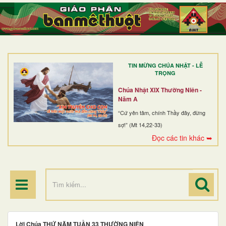
TRANG NHẤT
GIỚI THIỆU
GIÁO XỨ
TIN MỪNG CHÚA NHẬT - LỄ
DÒNG TU
TRỌNG
BAN MỤC VỤ
Chúa Nhật XIX Thường Niên -
Năm A
ĐOÀN THỂ CG
“Cứ yên tâm, chính Thầy đây, đừng
sợ!” (Mt 14,22-33)
LINH MỤC
Đọc các tin khác ➥
ĐIỂM HÀNH HƯƠNG
Lời Chúa THỨ NĂM TUẦN 33 THƯỜNG NIÊN