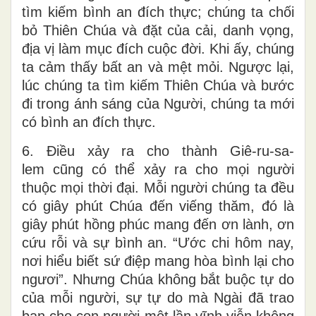
tìm kiếm bình an đích thực; chúng ta chối
bỏ Thiên Chúa và đặt của cải, danh vọng,
địa vị làm mục đích cuộc đời. Khi ấy, chúng
ta cảm thấy bất an và mệt mỏi. Ngược lại,
lúc chúng ta tìm kiếm Thiên Chúa và bước
đi trong ánh sáng của Người, chúng ta mới
có bình an đích thực.
6. Điều xảy ra cho thành Giê-ru-sa-
lem cũng có thể xảy ra cho mọi người
thuộc mọi thời đại. Mỗi người chúng ta đều
có giây phút Chúa đến viếng thăm, đó là
giây phút hồng phúc mang đến ơn lành, ơn
cứu rỗi và sự bình an. “Ước chi hôm nay,
nơi hiểu biết sứ điệp mang hòa bình lại cho
ngươi”. Nhưng Chúa không bắt buộc tự do
của mỗi người, sự tự do mà Ngài đã trao
ban cho con người một lần vĩnh viễn không