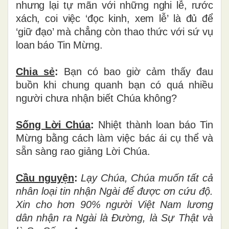
nhưng lại tự mãn với những nghi lễ, rước
xách, coi việc ‘đọc kinh, xem lễ’ là
đủ
để
‘giữ
đạo’ mà chẳng còn thao thức với sứ vụ
loan báo Tin Mừng.
Chia sẻ
:
Bạn có bao giờ cảm thấy đau
buồn khi chung quanh bạn có quá nhiều
người chưa nhận biết Chúa không?
Sống L
ờ
i Chúa
:
Nhiệt thành loan báo Tin
Mừng bằng cách làm việc bác ái cụ thể và
sẵn sàng rao giảng Lời Chúa.
Cầu nguy
ệ
n
:
L
ạ
y Ch
ú
a, Ch
ú
a mu
ố
n t
ấ
t c
ả
nh
â
n lo
ạ
i tin nh
ậ
n Ng
à
i
để
đượ
c
ơ
n c
ứ
u
độ
.
Xin cho h
ơ
n 90% ng
ườ
i Vi
ệ
t Nam l
ươ
ng
d
â
n nh
ậ
n ra Ng
à
i l
à
Đườ
ng, l
à
S
ự
Th
ậ
t và