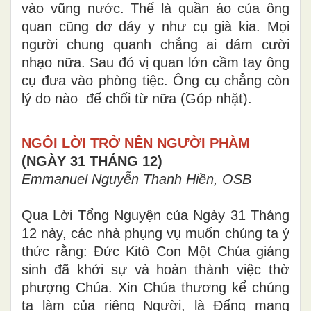
Khi đó vị quan chủ tiệc bước ra sân, đi tới
chỗ vũng nước đó, rồi cũng cố tình té ngã
vào vũng nước. Thế là quần áo của ông
quan cũng dơ dáy y như cụ già kia. Mọi
người chung quanh chẳng ai dám cười
nhạo nữa. Sau đó vị quan lớn cầm tay ông
cụ đưa vào phòng tiệc. Ông cụ chẳng còn
lý do nào để chối từ nữa (Góp nhặt).
NGÔI LỜI TRỞ NÊN NGƯỜI PHÀM
(NGÀY 31 THÁNG 12)
Emmanuel Nguyễn Thanh Hiền, OSB
Qua Lời Tổng Nguyện của Ngày 31 Tháng
12 này, các nhà phụng vụ muốn chúng ta ý
thức rằng: Đức Kitô Con Một Chúa giáng
sinh đã khởi sự và hoàn thành việc thờ