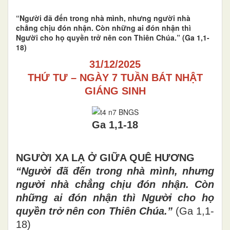
|
Chủ nhật - 28/12/2025 18:35
1377
“Người đã đến trong nhà mình, nhưng người nhà
chẳng chịu đón nhận. Còn những ai đón nhận thì
Người cho họ quyền trở nên con Thiên Chúa.” (Ga 1,1-
18)
31/12/2025
THỨ TƯ
–
NG
À
Y 7 TU
ẦN BÁT NHẬT
GIÁNG SINH
Ga 1,1-18
NGƯỜI XA L
Ạ
Ở
GI
ỮA QUÊ HƯƠNG
“Người
đã
đ
ế
n trong nh
à
m
ì
nh, nh
ư
ng
ng
ườ
i nhà ch
ẳ
ng ch
ị
u
đó
n nh
ậ
n. C
ò
n
nh
ữ
ng ai
đó
n nh
ậ
n th
ì
Ng
ườ
i cho h
ọ