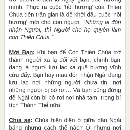
ng
ườ
i th
â
n h
à
nh
đế
n t
ì
m
“
ng
ườ
i nh
à”
c
ủ
a
m
ì
nh nh
ư
ng h
ọ
l
ạ
i kh
ô
ng
đ
ó
n nh
ậ
n: Ng
à
i
tr
ở
th
à
nh kh
á
ch l
ạ
ngay gi
ữ
a qu
ê
h
ươ
ng
m
ì
nh. Th
ự
c ra cu
ộ
c
‘
h
ồ
i h
ươ
ng
’
c
ủ
a Thi
ê
n
Ch
ú
a
đế
n tr
ầ
n gian l
à
để
kh
ở
i
đầ
u cu
ộ
c
‘
h
ồ
i
h
ươ
ng
’
m
ớ
i cho con ng
ườ
i:
“Nh
ữ
ng ai
đ
ó
n
nh
ậ
n Ng
ườ
i, th
ì
Ng
ườ
i cho h
ọ
quy
ề
n l
à
m
con Thi
ê
n Ch
úa.”
Mời B
ạ
n
:
Khi b
ạ
n
để
Con Thi
ê
n Ch
ú
a tr
ở
th
à
nh ng
ườ
i xa l
ạ
đố
i v
ớ
i b
ạ
n, ch
í
nh b
ạ
n
đ
ang l
à
ng
ườ
i l
ư
u l
ạ
c xa qu
ê
h
ươ
ng v
ĩ
nh
c
ử
u
đấ
y. B
ạ
n h
ã
y mau
đ
ó
n nh
ậ
n Ng
à
i
đ
ang
l
ư
u l
ạ
c n
ơ
i nh
ữ
ng ng
ườ
i ch
ư
a tin, n
ơ
i
nh
ữ
ng ng
ườ
i b
ị
b
ỏ
r
ơ
i
…
V
à
b
ạ
n c
ũ
ng
đừ
ng
để
Ng
à
i c
ò
n b
ị
b
ỏ
r
ơ
i n
ơ
i nh
à
t
ạ
m, trong b
í
t
í
ch Th
á
nh Th
ể
nữa!