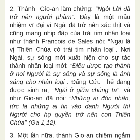
nên con cái sự sáng, vì Chúa Cứu Thế là
sự sống và là sự sáng thế gian.
2. Thánh Gio-an làm chứng:
“
Ngôi Lời đã
trở nên người phàm
”. Đây là một mầu
nhiệm vĩ đại vì Ngài đã trở nên xác thịt và
cũng mang nhịp đập của trái tim nhân loại
như thánh Francois de Sales nói
:
“Ngài là
vị Thiên Chúa có trái tim nhân loại”. Nơi
Ngài, sự sống mới xuất hiện cho sự tác
thành nhân loại mới:
“
Điều được tạo thành
ở nơi Người là sự sống và sự sốn
g
là ánh
sáng cho nhân loại
”. Đấng Cứu Thế đang
được sinh ra,
“Ngài ở giữa chúng ta”
, và
như Gio-an đã nói
: “Những ai đón nhận,
tức là những ai tin vào danh Người thì
Người cho họ quyền trở nên con Thiên
Chúa” (Ga 1,12).