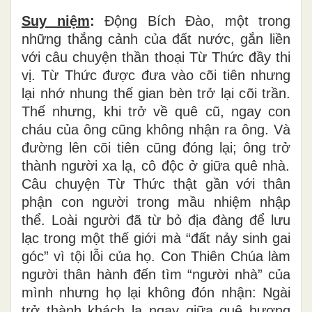
quy
ề
n tr
ở
n
ê
n con Thi
ê
n Ch
ú
a.
”
(Ga 1,1-
18)
Suy niệm
:
Độ
ng B
í
ch
Đ
à
o, m
ộ
t trong
nh
ữ
ng th
ắ
ng c
ả
nh c
ủ
a
đấ
t n
ướ
c, g
ắ
n li
ề
n
v
ớ
i c
â
u chuy
ệ
n th
ầ
n tho
ạ
i T
ừ
Th
ứ
c
đầ
y thi
v
ị
. T
ừ
Th
ứ
c
đượ
c
đư
a v
à
o c
õ
i ti
ê
n nh
ư
ng
l
ạ
i nh
ớ
nhung th
ế
gian b
è
n tr
ở
l
ạ
i c
õ
i tr
ầ
n.
Th
ế
nh
ư
ng, khi tr
ở
v
ề
qu
ê
c
ũ
, ngay con
ch
á
u c
ủ
a
ô
ng c
ũ
ng kh
ô
ng nh
ậ
n ra
ô
ng. V
à
đườ
ng l
ê
n c
õ
i ti
ê
n c
ũ
ng
đ
ó
ng l
ạ
i;
ô
ng tr
ở
th
à
nh ng
ườ
i xa l
ạ
, c
ô
độ
c
ở
gi
ữ
a qu
ê
nh
à
.
C
â
u chuy
ệ
n T
ừ
Th
ứ
c th
ậ
t g
ầ
n v
ớ
i th
â
n
ph
ậ
n con ng
ườ
i trong m
ầ
u nhi
ệ
m nh
ậ
p
th
ể
. Lo
à
i ng
ườ
i
đ
ã
t
ừ
b
ỏ
đị
a
đ
à
ng
để
l
ư
u
l
ạ
c trong m
ộ
t th
ế
gi
ớ
i m
à
“
đấ
t n
ả
y sinh gai
g
ó
c
”
v
ì
t
ộ
i l
ỗ
i c
ủ
a h
ọ
. Con Thi
ê
n Ch
ú
a l
à
m