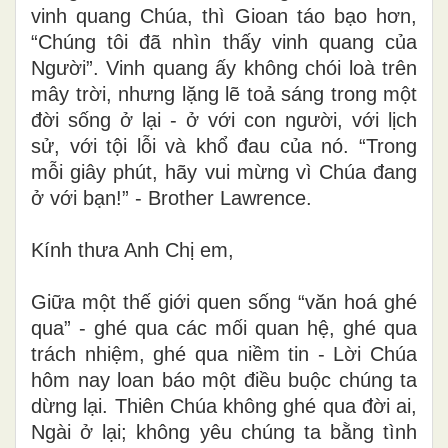
là khoảnh khắc Ngài quyết định ở lại trong
thế giới. Nếu các mục đồng run sợ trước
vinh quang Chúa, thì Gioan táo bạo hơn,
“Chúng tôi đã nhìn thấy vinh quang của
Người”. Vinh quang ấy không chói loà trên
mây trời, nhưng lặng lẽ toả sáng trong một
đời sống ở lại - ở với con người, với lịch
sử, với tội lỗi và khổ đau của nó. “Trong
mỗi giây phút, hãy vui mừng vì Chúa đang
ở với bạn!” - Brother Lawrence.
Kính thưa Anh Chị em,
Giữa một thế giới quen sống “văn hoá ghé
qua” - ghé qua các mối quan hệ, ghé qua
trách nhiệm, ghé qua niềm tin - Lời Chúa
hôm nay loan báo một điều buộc chúng ta