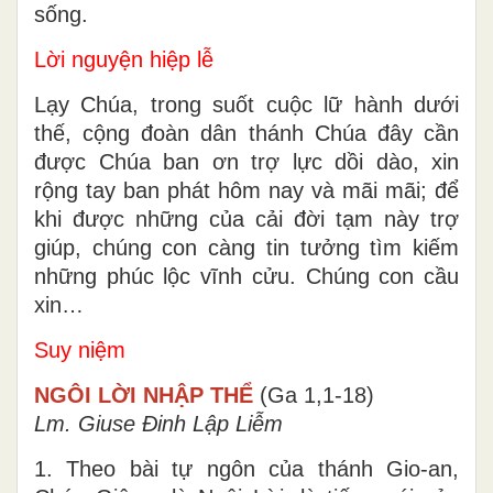
Thiên Chúa đã sai Con Một Ngài đến trong
thế gian, để nhờ Người mà chúng ta được
sống.
Lời nguyện hiệp lễ
Lạy Chúa, trong suốt cuộc lữ hành dưới
thế, cộng đoàn dân thánh Chúa đây cần
được Chúa ban ơn trợ lực dồi dào, xin
rộng tay ban phát hôm nay và mãi mãi; để
khi được những của cải đời tạm này trợ
giúp, chúng con càng tin tưởng tìm kiếm
những phúc lộc vĩnh cửu. Chúng con cầu
xin…
Suy niệm
NGÔI LỜI NHẬP THỂ
(Ga 1,1-18)
Lm. Giuse Đinh Lập Liễm