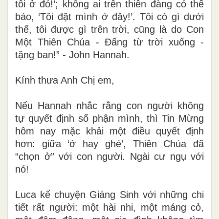
“Không ai ở địa ngục có thể nói, ‘Chúa đặt
tôi ở đó!’; không ai trên thiên đàng có thể
bảo, ‘Tôi đặt mình ở đây!’. Tôi có gì dưới
thế, tôi được gì trên trời, cũng là do Con
Một Thiên Chúa - Đấng từ trời xuống -
tặng ban!” - John Hannah.
Kính thưa Anh Chị em,
Nếu Hannah nhắc rằng con người không
tự quyết định số phận mình, thì Tin Mừng
hôm nay mặc khải một điều quyết định
hơn: giữa ‘ở hay ghé’, Thiên Chúa đã
“chọn ở” với con người. Ngài cư ngụ với
nó!