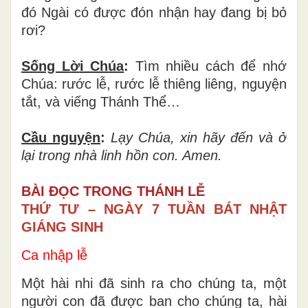
Chia sẻ
:
Chúa hi
ệ
n di
ệ
n
ở
gi
ữ
a d
â
n Ng
à
i
b
ằ
ng nh
ữ
ng c
á
ch th
ế
n
à
o?
Ở
nh
ữ
ng n
ơ
i
đ
ó
Ng
à
i c
ó
đượ
c
đ
ó
n nh
ậ
n hay
đ
ang b
ị
b
ỏ
rơi?
Sống L
ờ
i Ch
ú
a
:
Tìm nhi
ề
u c
á
ch
để
nh
ớ
Ch
ú
a: r
ướ
c l
ễ
, r
ướ
c l
ễ
thi
ê
ng li
ê
ng, nguy
ệ
n
t
ắ
t, v
à
vi
ế
ng Th
á
nh Thể…
Cầu nguy
ệ
n
:
L
ạ
y Ch
ú
a, xin h
ã
y
đế
n v
à
ở
l
ạ
i trong nh
à
linh hồn con. Amen.
BÀI ĐỌC TRONG THÁNH LỄ
THỨ TƯ
–
NG
À
Y 7 TU
ẦN BÁT NHẬT
GIÁNG SINH
Ca nhập lễ