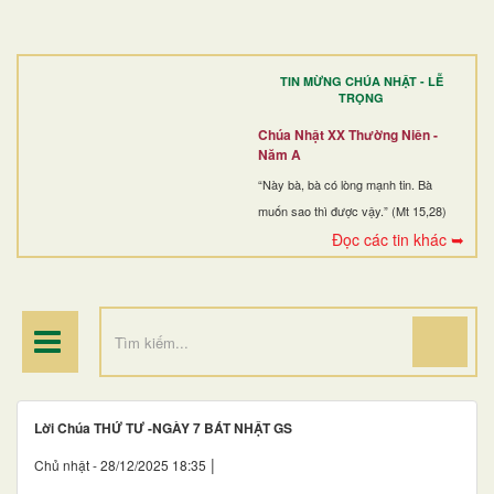
TRANG NHẤT
GIỚI THIỆU
GIÁO XỨ
TIN MỪNG CHÚA NHẬT - LỄ
DÒNG TU
TRỌNG
BAN MỤC VỤ
Chúa Nhật XX Thường Niên -
Năm A
ĐOÀN THỂ CG
“Này bà, bà có lòng mạnh tin. Bà
muốn sao thì được vậy.” (Mt 15,28)
LINH MỤC
Đọc các tin khác ➥
ĐIỂM HÀNH HƯƠNG
Lời Chúa THỨ TƯ -NGÀY 7 BÁT NHẬT GS