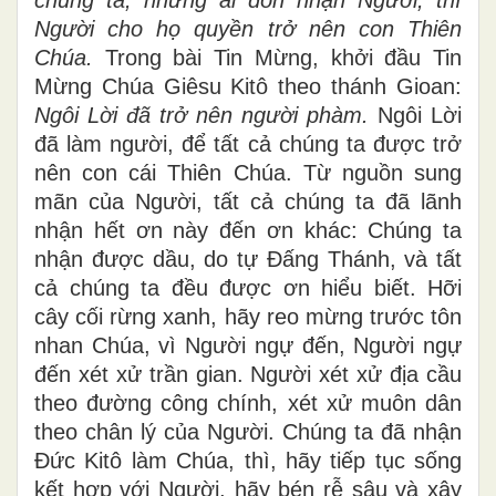
vụ đã chọn cho ngày lễ hôm nay là:
Ngôi
Lời đã trở nên người phàm và cư ngụ giữa
chúng ta; những ai đón nhận Người, thì
Người cho họ quyền trở nên con Thiên
Chúa.
Trong bài Tin Mừng, khởi đầu Tin
Mừng Chúa Giêsu Kitô theo thánh Gioan:
Ngôi Lời đã trở nên người phàm.
Ngôi Lời
đã làm người, để tất cả chúng ta được trở
nên con cái Thiên Chúa. Từ nguồn sung
mãn của Người, tất cả chúng ta đã lãnh
nhận hết ơn này đến ơn khác: Chúng ta
nhận được dầu, do tự Đấng Thánh, và tất
cả chúng ta đều được ơn hiểu biết. Hỡi
cây cối rừng xanh, hãy reo mừng trước tôn
nhan Chúa, vì Người ngự đến, Người ngự
đến xét xử trần gian. Người xét xử địa cầu
theo đường công chính, xét xử muôn dân
theo chân lý của Người. Chúng ta đã nhận