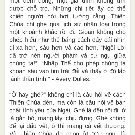
Luca kể chuyện Giáng Sinh với những chi
tiết rất người: một hài nhi, một máng cỏ,
một đêm đông, một gia đình không tìm
được chỗ trọ. Những chi tiết ấy có thể
khiến người hời hợt tưởng rằng, Thiên
Chúa chỉ ghé qua lịch sử nhân loại trong
một khoảnh khắc rồi đi. Gioan không cho
phép hiểu như thế bằng cách đẩy cái nhìn
đi xa hơn, sâu hơn và cao hơn, “Ngôi Lời
đã trở nên người phàm và cư ngụ giữa
chúng ta!”. “Nhập Thể cho phép chúng ta
khoan sâu vào tim trái đất và thấy ở đó lấp
lánh thần tính!” - Avery Dulles.
“Ở hay ghé?” không chỉ là câu hỏi về cách
Thiên Chúa đến, mà còn là câu hỏi về bản
chất tình yêu của Ngài. Ghé là đến rồi đi; ở
là gắn bó, mang lấy, chịu đựng. Ghé không