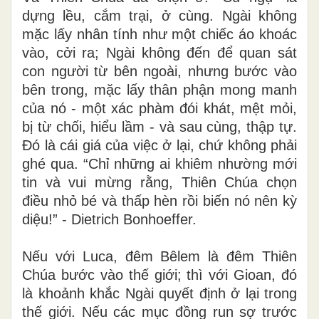
để lại dấu vết; ở thì mang cả vết thương.
Và Thiên Chúa đã chọn ở! “Cư ngụ” là
dựng lều, cắm trại, ở cùng. Ngài không
mặc lấy nhân tính như một chiếc áo khoác
vào, cởi ra; Ngài không đến để quan sát
con người từ bên ngoài, nhưng bước vào
bên trong, mặc lấy thân phận mong manh
của nó - một xác phàm đói khát, mệt mỏi,
bị từ chối, hiểu lầm - và sau cùng, thập tự.
Đó là cái giá của việc ở lại, chứ không phải
ghé qua. “Chỉ những ai khiêm nhường mới
tin và vui mừng rằng, Thiên Chúa chọn
điều nhỏ bé và thấp hèn rồi biến nó nên kỳ
diệu!” - Dietrich Bonhoeffer.
Nếu với Luca, đêm Bêlem là đêm Thiên
Chúa bước vào thế giới; thì với Gioan, đó