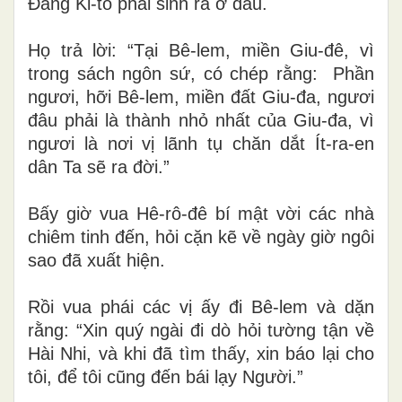
Đấng Ki-tô phải sinh ra ở đâu.
Họ trả lời: “Tại Bê-lem, miền Giu-đê, vì
trong sách ngôn sứ, có chép rằng: Phần
ngươi, hỡi Bê-lem, miền đất Giu-đa, ngươi
đâu phải là thành nhỏ nhất của Giu-đa, vì
ngươi là nơi vị lãnh tụ chăn dắt Ít-ra-en
dân Ta sẽ ra đời.”
Bấy giờ vua Hê-rô-đê bí mật vời các nhà
chiêm tinh đến, hỏi cặn kẽ về ngày giờ ngôi
sao đã xuất hiện.
Rồi vua phái các vị ấy đi Bê-lem và dặn
rằng: “Xin quý ngài đi dò hỏi tường tận về
Hài Nhi, và khi đã tìm thấy, xin báo lại cho
tôi, để tôi cũng đến bái lạy Người.”