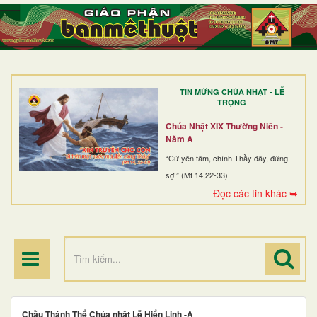
TRANG NHẤT
GIỚI THIỆU
GIÁO XỨ
TIN MỪNG CHÚA NHẬT - LỄ
DÒNG TU
TRỌNG
BAN MỤC VỤ
Chúa Nhật XIX Thường Niên -
Năm A
ĐOÀN THỂ CG
“Cứ yên tâm, chính Thầy đây, đừng
sợ!” (Mt 14,22-33)
LINH MỤC
Đọc các tin khác ➥
ĐIỂM HÀNH HƯƠNG
Chầu Thánh Thể Chúa nhật Lễ Hiển Linh -A