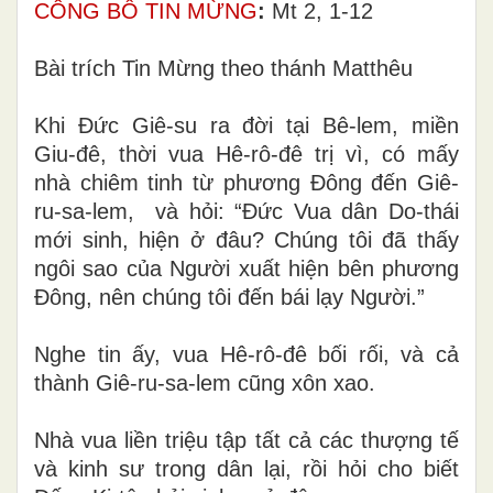
CÔNG BỐ TIN MỪNG
:
Mt 2, 1-12
Bài trích Tin Mừng theo thánh Matthêu
Khi Đức Giê-su ra đời tại Bê-lem, miền
Giu-đê, thời vua Hê-rô-đê trị vì, có mấy
nhà chiêm tinh từ phương Đông đến Giê-
ru-sa-lem, và hỏi: “Đức Vua dân Do-thái
mới sinh, hiện ở đâu? Chúng tôi đã thấy
ngôi sao của Người xuất hiện bên phương
Đông, nên chúng tôi đến bái lạy Người.”
Nghe tin ấy, vua Hê-rô-đê bối rối, và cả
thành Giê-ru-sa-lem cũng xôn xao.
Nhà vua liền triệu tập tất cả các thượng tế
và kinh sư trong dân lại, rồi hỏi cho biết