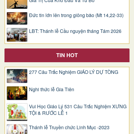
Giá Trị Của Khổ Ðau Và Từ Bỏ
Đức tin lớn lên trong giông bão (Mt 14,22-33)
LBT: Thánh lễ Cầu nguyện tháng Tám 2026
TIN HOT
277 Câu Trắc Nghiệm GIÁO LÝ DỰ TÒNG
Nghi thức lễ Gia Tiên
Vui Học Giáo Lý 531 Câu Trắc Nghiệm XƯNG
TỘI & RƯỚC LỄ 1
Thánh lễ Truyền chức Linh Mục -2023