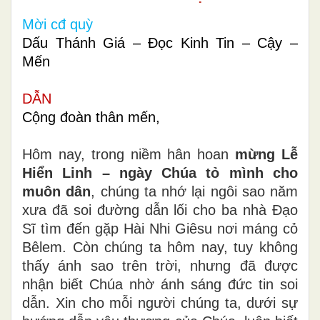
Mời cđ quỳ
Dấu Thánh Giá – Đọc Kinh Tin – Cậy –
Mến
DẪN
Cộng đoàn thân mến,
Hôm nay, trong niềm hân hoan
mừng Lễ
Hiển Linh – ngày Chúa tỏ mình cho
muôn dân
, chúng ta nhớ lại ngôi sao năm
xưa đã soi đường dẫn lối cho ba nhà Đạo
Sĩ tìm đến gặp Hài Nhi Giêsu nơi máng cỏ
Bêlem. Còn chúng ta hôm nay, tuy không
thấy ánh sao trên trời, nhưng đã được
nhận biết Chúa nhờ ánh sáng đức tin soi
dẫn. Xin cho mỗi người chúng ta, dưới sự