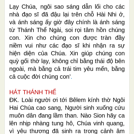
Lạy Chúa, ngôi sao sáng dẫn lối cho các
nhà đạo sĩ đã đậu lại trên chỗ Hài Nhi ở,
và ánh sáng ấy giờ đây chính là ánh sáng
từ Thánh Thể Ngài, soi rọi tâm hồn chúng
con. Xin cho chúng con được tràn đầy
niềm vui như các đạo sĩ khi nhận ra sự
hiện diện của Chúa. Xin giúp chúng con
quỳ gối thờ lạy, không chỉ bằng thái độ bên
ngoài, mà bằng cả trái tim yêu mến, bằng
cả cuộc đời chúng con’
.
HÁT THÁNH THỂ
ĐK. Loài người ơi tới Bêlem kính thờ Ngôi
Hai Chúa cao sang, Người sinh xuống cứu
muôn dân đang lầm than. Nào Sion hãy ca
lên nhịp nhàng tung hô, Chúa vinh quang,
vì yêu thương đã sinh ra trong cảnh âm