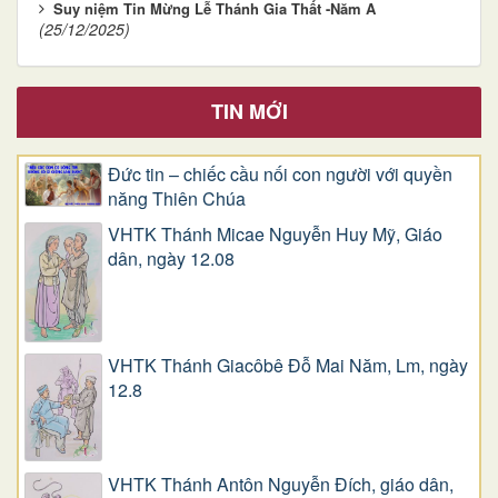
Suy niệm Tin Mừng Lễ Thánh Gia Thất -Năm A
(25/12/2025)
TIN MỚI
Đức tin – chiếc cầu nối con người với quyền
năng Thiên Chúa
VHTK Thánh Micae Nguyễn Huy Mỹ, Giáo
dân, ngày 12.08
VHTK Thánh Giacôbê Ðỗ Mai Năm, Lm, ngày
12.8
VHTK Thánh Antôn Nguyễn Ðích, giáo dân,