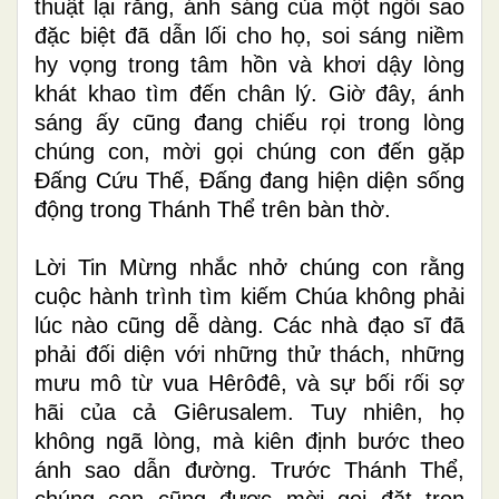
thuật lại rằng, ánh sáng của một ngôi sao
đặc biệt đã dẫn lối cho họ, soi sáng niềm
hy vọng trong tâm hồn và khơi dậy lòng
khát khao tìm đến chân lý. Giờ đây, ánh
sáng ấy cũng đang chiếu rọi trong lòng
chúng con, mời gọi chúng con đến gặp
Đấng Cứu Thế, Đấng đang hiện diện sống
động trong Thánh Thể trên bàn thờ.
Lời Tin Mừng nhắc nhở chúng con rằng
cuộc hành trình tìm kiếm Chúa không phải
lúc nào cũng dễ dàng. Các nhà đạo sĩ đã
phải đối diện với những thử thách, những
mưu mô từ vua Hêrôđê, và sự bối rối sợ
hãi của cả Giêrusalem. Tuy nhiên, họ
không ngã lòng, mà kiên định bước theo
ánh sao dẫn đường. Trước Thánh Thể,