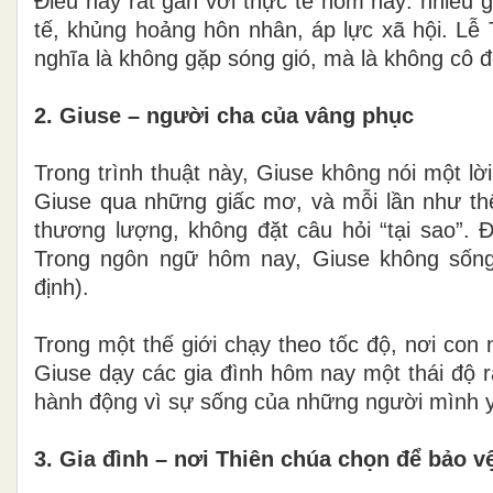
Điều này rất gần với thực tế hôm nay: nhiều 
tế, khủng hoảng hôn nhân, áp lực xã hội. Lễ
nghĩa là không gặp sóng gió, mà là không cô đ
2. Giuse – người cha của vâng phục
Trong trình thuật này, Giuse không nói một l
Giuse qua những giấc mơ, và mỗi lần như thế,
thương lượng, không đặt câu hỏi “tại sao”. 
Trong ngôn ngữ hôm nay, Giuse không sốn
định).
Trong một thế giới chạy theo tốc độ, nơi con
Giuse dạy các gia đình hôm nay một thái độ rấ
hành động vì sự sống của những người mình 
3. Gia đình – nơi Thiên chúa chọn để bảo v