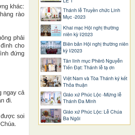
LỄ 1
ờng khác:
Thánh lễ Truyền chức Linh
“hàng rào
Mục -2023
Khai mạc Hội nghị thường
niên kỳ I/2023
hông phải
Biên bản Hội nghị thường niên
 đình cho
kỳ I/2023
đình đứng
Tân linh mục Phêrô Nguyễn
Tiến Đạt: Thánh lễ tạ ơn
Việt Nam và Tòa Thánh ký kết
Thỏa thuận
g ngay cả
Giáo xứ Phúc Lộc -Mừng lễ
n đi.
Thánh Đa Minh
Giáo xứ Phúc Lộc: Lễ Chúa
 được soi
Ba Ngôi
 Chúa.