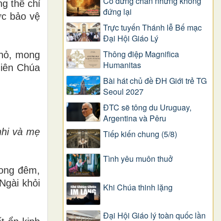
Có dừng chân nhưng không
g thể chỉ
đứng lại
ợc bảo vệ
Trực tuyến Thánh lễ Bế mạc
Đại Hội Giáo Lý
Thông điệp Magnifica
nhỏ, mong
Humanitas
hiên Chúa
Bài hát chủ đề ĐH Giới trẻ TG
Seoul 2027
ĐTC sẽ tông du Uruguay,
Argentina và Pêru
nhi và mẹ
Tiếp kiến chung (5/8)
Tình yêu muôn thuở
rong đêm,
Ngài khỏi
Khi Chúa thinh lặng
Đại Hội Giáo lý toàn quốc lần