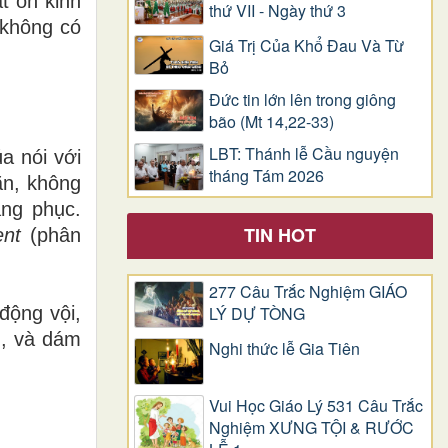
t ổn kinh
thứ VII - Ngày thứ 3
 không có
Giá Trị Của Khổ Ðau Và Từ
Bỏ
Đức tin lớn lên trong giông
bão (Mt 14,22-33)
LBT: Thánh lễ Cầu nguyện
a nói với
tháng Tám 2026
ãn, không
âng phục.
TIN HOT
ent
(phân
277 Câu Trắc Nghiệm GIÁO
động vội,
LÝ DỰ TÒNG
u, và dám
Nghi thức lễ Gia Tiên
Vui Học Giáo Lý 531 Câu Trắc
Nghiệm XƯNG TỘI & RƯỚC