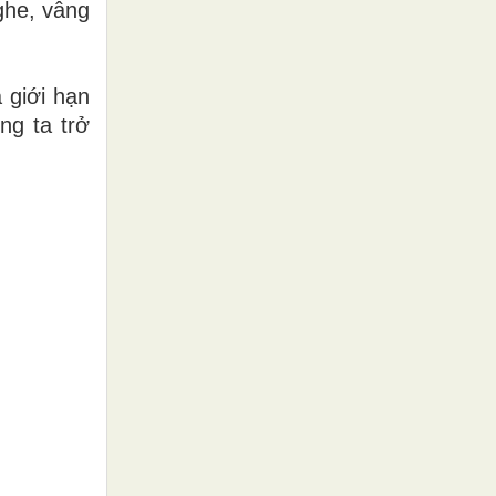
ghe, vâng
 giới hạn
ng ta trở