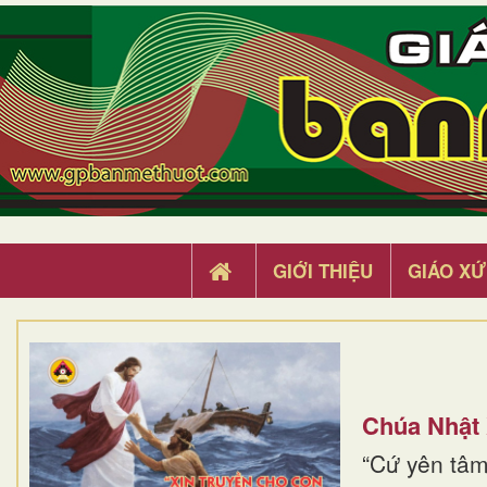
GIỚI THIỆU
GIÁO XỨ
Chúa Nhật
“Cứ yên tâm