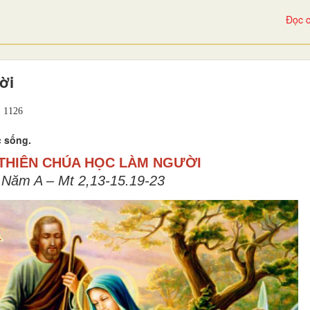
Đọc c
ời
1126
c sống.
 THIÊN CHÚA HỌC LÀM NGƯỜI
 Năm A – Mt 2,13-15.19-23