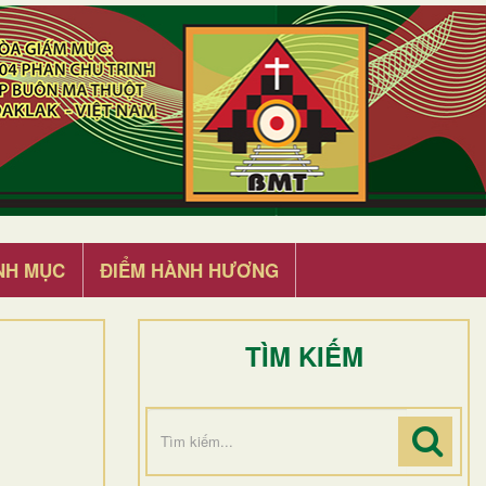
NH MỤC
ĐIỂM HÀNH HƯƠNG
TÌM KIẾM