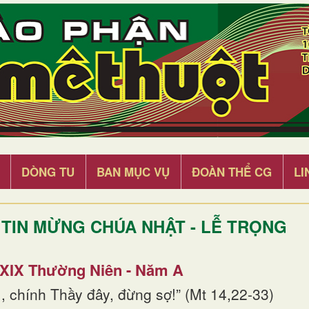
DÒNG TU
BAN MỤC VỤ
ĐOÀN THỂ CG
LI
TIN MỪNG CHÚA NHẬT - LỄ TRỌNG
 XIX Thường Niên - Năm A
, chính Thầy đây, đừng sợ!” (Mt 14,22-33)