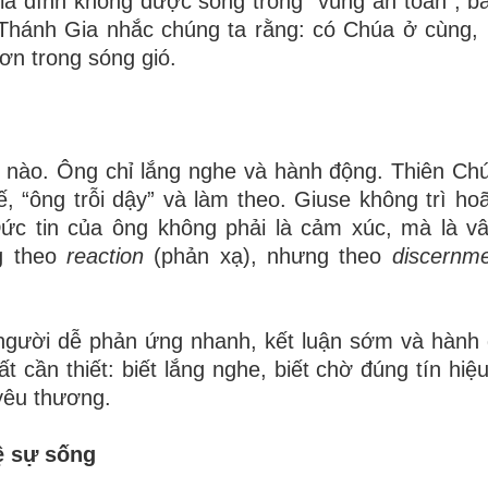
gia đình không được sống trong “vùng an toàn”, bấ
 Thánh Gia nhắc chúng ta rằng: có Chúa ở cùng,
ơn trong sóng gió.
ời nào. Ông chỉ lắng nghe và hành động. Thiên Chú
 “ông trỗi dậy” và làm theo. Giuse không trì ho
Đức tin của ông không phải là cảm xúc, mà là v
g theo
reaction
(phản xạ), nhưng theo
discernm
 người dễ phản ứng nhanh, kết luận sớm và hành 
t cần thiết: biết lắng nghe, biết chờ đúng tín hiệ
yêu thương.
ệ sự sống