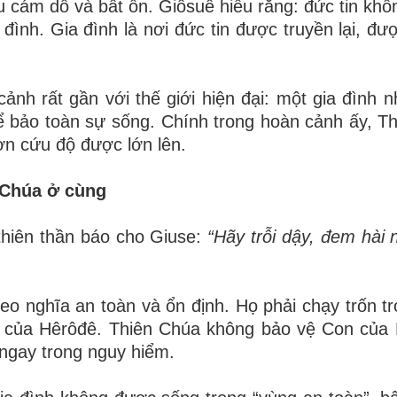
u cám dỗ và bất ổn. Giôsuê hiểu rằng: đức tin khôn
đình. Gia đình là nơi đức tin được truyền lại, đư
nh rất gần với thế giới hiện đại: một gia đình 
để bảo toàn sự sống. Chính trong hoàn cảnh ấy, T
 ơn cứu độ được lớn lên.
 Chúa ở cùng
thiên thần báo cho Giuse:
“Hãy trỗi dậy, đem hài 
heo nghĩa an toàn và ổn định. Họ phải chạy trốn t
ực của Hêrôđê. Thiên Chúa không bảo vệ Con của 
ngay trong nguy hiểm.