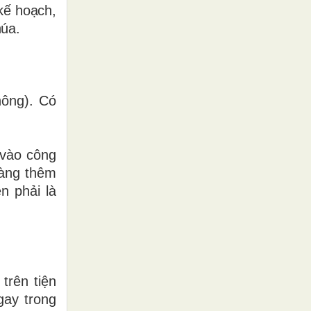
 kế hoạch,
húa.
hông). Có
 vào công
càng thêm
n phải là
trên tiện
gay trong