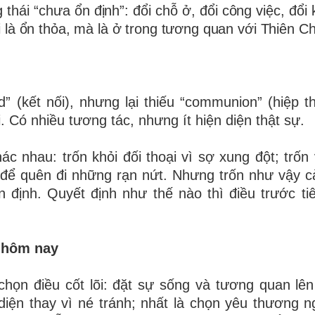
 thái “chưa ổn định”: đổi chỗ ở, đổi công việc, đổi
là ổn thỏa, mà là ở trong tương quan với Thiên C
” (kết nối), nhưng lại thiếu “communion” (hiệp t
. Có nhiều tương tác, nhưng ít hiện diện thật sự.
ác nhau: trốn khỏi đối thoại vì sợ xung đột; trốn
ảo để quên đi những rạn nứt. Nhưng trốn như vậy 
n định. Quyết định như thế nào thì điều trước tiê
h hôm nay
ọn điều cốt lõi: đặt sự sống và tương quan lên 
n diện thay vì né tránh; nhất là chọn yêu thương n