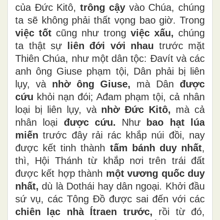
của Đức Kitô,
trông cậy
vào Chúa, chúng
ta sẽ không phải thất vọng bao giờ. Trong
việc tốt
cũng như trong
việc xấu,
chúng
ta thật sự
liên đới với nhau
trước mặt
Thiên Chúa, như một dân tộc: Đavít và các
anh ông Giuse phạm tội, Dân phải bị liên
lụy, và
nhờ ông Giuse,
mà Dân
được
cứu
khỏi nạn đói; Ađam phạm tội, cả nhân
loại bị liên lụy, và
nhờ Đức Kitô,
mà cả
nhân loại
được cứu.
Như
bao hạt lúa
miến
trước đây rải rác khắp núi đồi, nay
được kết tinh thành
tấm bánh duy nhất
,
thì, Hội Thánh từ khắp nơi trên trái đất
được kết hợp thành
một vương quốc duy
nhất,
dù là Dothái hay dân ngoại. Khởi đầu
sứ vụ, các Tông Đồ được sai đến với các
chiên lạc nhà Ítraen trước,
rồi từ đó,