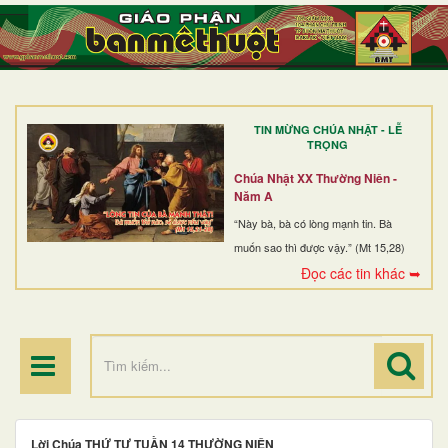
TRANG NHẤT
GIỚI THIỆU
GIÁO XỨ
TIN MỪNG CHÚA NHẬT - LỄ
DÒNG TU
TRỌNG
BAN MỤC VỤ
Chúa Nhật XX Thường Niên -
Năm A
ĐOÀN THỂ CG
“Này bà, bà có lòng mạnh tin. Bà
muốn sao thì được vậy.” (Mt 15,28)
LINH MỤC
Đọc các tin khác ➥
ĐIỂM HÀNH HƯƠNG
Lời Chúa THỨ TƯ TUẦN 14 THƯỜNG NIÊN