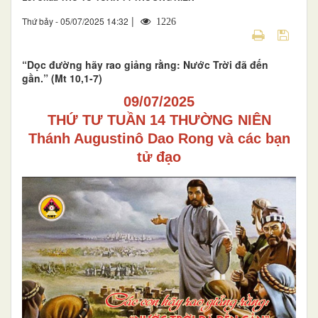
|
Thứ bảy - 05/07/2025 14:32
1226
“Dọc đường hãy rao giảng rằng: Nước Trời đã đến
gần.” (Mt 10,1-7)
09/07/2025
THỨ TƯ TUẦN 14 THƯỜNG NIÊN
Thánh Augustinô Dao Rong và các bạn
tử đạo