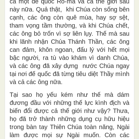
cả một đế quốc Rô-ma và cả thế giới sau
này nữa. Quả thật, khi Chúa còn sống bên
cạnh, các ông còn quê mùa, hay sợ sệt,
tham vọng tầm thường, và khi Chúa chết,
các ông bỏ trốn vì sợ liên lụy. Thế mà sau
khi lãnh nhận Chúa Thánh Thần, các ông
can đảm, khôn ngoan, đấu lý với hết mọi
bậc người, ra tù vào khám vì danh Chúa,
và các ông đã xây dựng nước Chúa ngay
tại nơi đế quốc đã từng tiêu diệt Thầy mình
và cả các ông nữa.
Tại sao họ yếu kém như thế mà dám
đương đầu với những thế lực kình địch và
biến đổi được cả thế giới như vậy? Thưa,
họ đã trở thành những dụng cụ hữu hiệu
trong bàn tay Thiên Chúa toàn năng, Ngài
làm được mọi sự Ngài muốn. Còn các