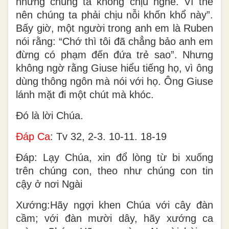
nhưng chúng ta không chịu nghe. Vì thế
nên chúng ta phải chịu nỗi khốn khổ này”.
Bấy giờ, một người trong anh em là Ruben
nói rằng: “Chớ thì tôi đã chẳng bảo anh em
đừng có phạm đến đứa trẻ sao”. Nhưng
không ngờ rằng Giuse hiểu tiếng họ, vì ông
dùng thông ngôn mà nói với họ. Ông Giuse
lánh mặt đi một chút mà khóc.
Ðó là lời Chúa.
Ðáp Ca
: Tv 32, 2-3. 10-11. 18-19
Ðáp: Lạy Chúa, xin đổ lòng từ bi xuống
trên chúng con, theo như chúng con tin
cậy ở nơi Ngài
Xướng:Hãy ngợi khen Chúa với cây đàn
cầm; với đàn mười dây, hãy xướng ca