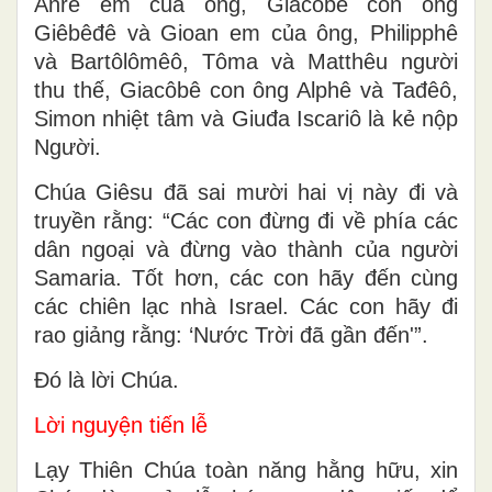
Anrê em của ông, Giacôbê con ông
Giêbêđê và Gioan em của ông, Philipphê
và Bartôlômêô, Tôma và Matthêu người
thu thế, Giacôbê con ông Alphê và Tađêô,
Simon nhiệt tâm và Giuđa Iscariô là kẻ nộp
Người.
Chúa Giêsu đã sai mười hai vị này đi và
truyền rằng: “Các con đừng đi về phía các
dân ngoại và đừng vào thành của người
Samaria. Tốt hơn, các con hãy đến cùng
các chiên lạc nhà Israel. Các con hãy đi
rao giảng rằng: ‘Nước Trời đã gần đến'”.
Ðó là lời Chúa.
Lời nguyện tiến lễ
Lạy Thiên Chúa toàn năng hằng hữu, xin