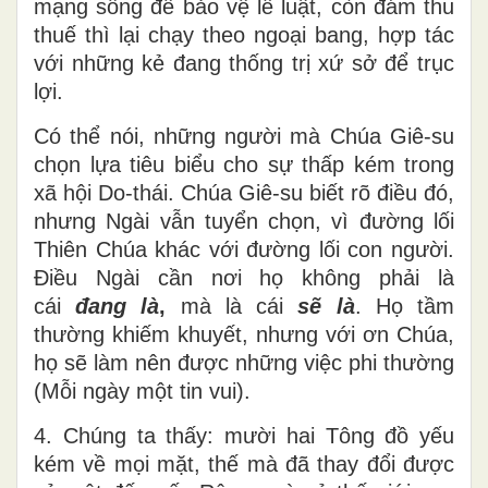
mạng sống để bảo vệ lề luật, còn đám thu
thuế thì lại chạy theo ngoại bang, hợp tác
với những kẻ đang thống trị xứ sở để trục
lợi.
Có thể nói, những người mà Chúa Giê-su
chọn lựa tiêu biểu cho sự thấp kém trong
xã hội Do-thái. Chúa Giê-su biết rõ điều đó,
nhưng Ngài vẫn tuyển chọn, vì đường lối
Thiên Chúa khác với đường lối con người.
Điều Ngài cần nơi họ không phải là
cái
đang là
,
mà là cái
sẽ là
. Họ tầm
thường khiếm khuyết, nhưng với ơn Chúa,
họ sẽ làm nên được những việc phi thường
(Mỗi ngày một tin vui).
4. Chúng ta thấy: mười hai Tông đồ yếu
kém về mọi mặt, thế mà đã thay đổi được