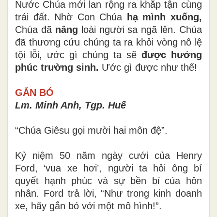
Nước Chúa mới lan rộng ra khắp tận cùng
trái đất. Nhờ Con Chúa
hạ mình xuống,
Chúa đã
nâng
loài người sa ngã lên. Chúa
đã thương cứu chúng ta ra khỏi vòng nô lệ
tội lỗi, ước gì chúng ta sẽ
được hưởng
phúc trường sinh.
Ước gì được như thế!
GẮN BÓ
Lm. Minh Anh, Tgp. Huế
“Chúa Giêsu gọi mười hai môn đệ”.
Kỷ niệm 50 năm ngày cưới của Henry
Ford, ‘vua xe hơi’, người ta hỏi ông bí
quyết hạnh phúc và sự bền bỉ của hôn
nhân. Ford trả lời, “Như trong kinh doanh
xe, hãy gắn bó với một mô hình!”.