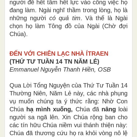
người để hết tâm hết lực vào công việc họ
đang làm. Ngài nghĩ thầm trong lòng, họ là
những người
có quả tim
. Và thế là Ngài
chọn họ làm Tông đồ của Ngài (Chờ đợi
Chúa).
ĐẾN VỚI CHIÊN LẠC NHÀ ÍTRAEN
(THỨ TƯ TUẦN 14 TN NĂM LẺ)
Emmanuel Nguyễn Thanh Hiền, OSB
Qua Lời Tổng Nguyện của Thứ Tư Tuần 14
Thường Niên, Năm Lẻ này, các nhà phụng
vụ muốn chúng ta ý thức rằng: Nhờ Con
Chúa
hạ mình xuống,
Chúa đã
nâng
loài
người sa ngã lên. Xin Chúa rộng ban cho
các tín hữu Chúa niềm vui thánh thiện này:
Chúa đã thương cứu họ ra khỏi vòng nô lệ