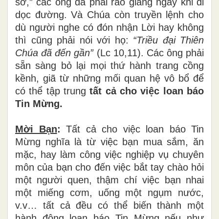
sở,” các ông đã phải rao giảng ngay khi đi
dọc đường. Và Chúa còn truyền lệnh cho
dù người nghe có đón nhận Lời hay không
thì cũng phải nói với họ:
“Triều đại Thiên
Chúa đã đến gần”
(Lc 10,11). Các ông phải
sẵn sàng bỏ lại mọi thứ hành trang cồng
kềnh, giã từ những mối quan hệ vô bổ để
có thể tập trung
tất cả cho việc loan báo
Tin Mừng.
Mời Bạn
:
Tất cả cho việc loan báo Tin
Mừng nghĩa là từ việc bạn mua sắm, ăn
mặc, hay làm công việc nghiệp vụ chuyên
môn của bạn cho đến việc bắt tay chào hỏi
một người quen, thậm chí việc bạn nhai
một miếng cơm, uống một ngụm nước,
v.v… tất cả đều có thể biến thành một
hành động loan báo Tin Mừng nếu như