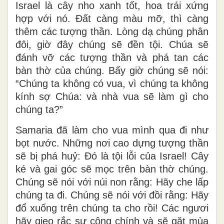
Israel là cây nho xanh tốt, hoa trái xứng
hợp với nó. Ðất càng màu mỡ, thì càng
thêm các tượng thần. Lòng dạ chúng phân
đôi, giờ đây chúng sẽ đền tội. Chúa sẽ
đánh vỡ các tượng thần và phá tan các
bàn thờ của chúng. Bấy giờ chúng sẽ nói:
“Chúng ta không có vua, vì chúng ta không
kính sợ Chúa: và nhà vua sẽ làm gì cho
chúng ta?”
Samaria đã làm cho vua mình qua đi như
bọt nước. Những nơi cao dựng tượng thần
sẽ bị phá huỷ: Ðó là tội lỗi của Israel! Cây
ké và gai góc sẽ mọc trên bàn thờ chúng.
Chúng sẽ nói với núi non rằng: Hãy che lấp
chúng ta đi. Chúng sẽ nói với đồi rằng: Hãy
đổ xuống trên chúng ta cho rồi! Các ngươi
hãy gieo rắc sự công chính và sẽ gặt mùa