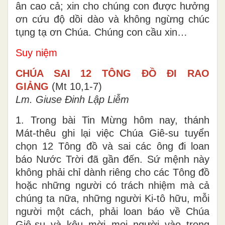
ân cao cả; xin cho chúng con được hưởng
ơn cứu độ dồi dào và không ngừng chúc
tụng tạ ơn Chúa. Chúng con cầu xin…
Suy niệm
CHÚA SAI 12 TÔNG ĐỒ ĐI RAO
GIẢNG
(Mt 10,1-7)
Lm. Giuse Đinh Lập Liễm
1. Trong bài Tin Mừng hôm nay, thánh
Mát-thêu ghi lại việc Chúa Giê-su tuyển
chọn 12 Tông đồ và sai các ông đi loan
báo Nước Trời đã gần đến. Sứ mệnh này
không phải chỉ dành riêng cho các Tông đồ
hoặc những người có trách nhiệm mà cả
chúng ta nữa, những người Ki-tô hữu, mỗi
người một cách, phải loan báo về Chúa
Giê-su và kêu mời mọi người vào trong