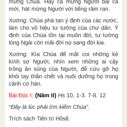
mừng Chúa. Hãy ca mừng Người bài ca
mới, hát mừng Người với tiếng râm ran.
Xướng: Chúa phá tan ý định của các nước,
làm cho vô hiệu tư tưởng của chư dân. Ý
định của Chúa tồn tại muôn đời, tư tưởng
lòng Ngài còn mãi đời nọ sang đời kia.
Xướng: Kìa Chúa để mắt coi những kẻ
kính sợ Người, nhìn xem những ai cậy
trông ân sủng của Người, để cứu gỡ họ
khỏi tay thần chết và nuôi dưỡng họ trong
cảnh cơ hàn.
Bài Ðọc I:
(Năm II)
Hs 10, 1-3. 7-8. 12
“
Ðây là lúc phải tìm kiếm Chúa”.
Trích sách Tiên tri Hôsê.