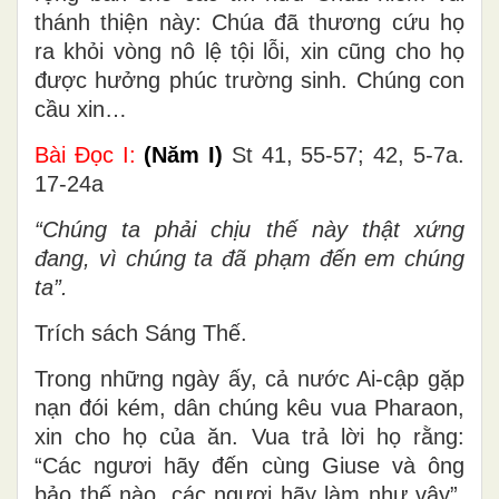
thánh thiện này: Chúa đã thương cứu họ
ra khỏi vòng nô lệ tội lỗi, xin cũng cho họ
được hưởng phúc trường sinh. Chúng con
cầu xin…
Bài Ðọc I:
(Năm I)
St 41, 55-57; 42, 5-7a.
17-24a
“Chúng ta phải chịu thế này thật xứng
đang, vì chúng ta đã phạm đến em chúng
ta”.
Trích sách Sáng Thế.
Trong những ngày ấy, cả nước Ai-cập gặp
nạn đói kém, dân chúng kêu vua Pharaon,
xin cho họ của ăn. Vua trả lời họ rằng:
“Các ngươi hãy đến cùng Giuse và ông
bảo thế nào, các ngươi hãy làm như vậy”.