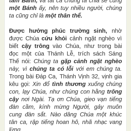
tấm Bánh,
và tất cả chúng ta chia sẻ cùng
một Bánh
ấy, nên tuy nhiều người, chúng
ta cũng chỉ là
một thân thể.
Được hưởng phúc trường sinh,
nhờ
được Chúa
cứu khỏi
cảnh ngặt nghèo vì
biết
cậy trông
vào Chúa, như trong bài
đọc một của Thánh Lễ, trích sách Sáng
Thế nói:
Chúng ta
gặp cảnh ngặt nghèo
này, vì
chúng ta có lỗi
với em chúng ta.
Trong bài Đáp Ca, Thánh Vịnh 32, vịnh gia
kêu gọi:
Xin đổ
tình thương
xuống chúng
con, lạy Chúa, như chúng con hằng
trông
cậy
nơi Ngài. Tạ ơn Chúa, gieo vạn tiếng
đàn cầm, kính mừng Người, gảy muôn
cung đàn sắt. Nào dâng Chúa một khúc
tân ca, rập tiếng hoan hô, nhã nhạc vang
lừng.