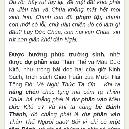
Đủ rồi, hãy rút tay lại, để mặt đất khỏi phải
ra điêu tàn và Chúa không mất hết mọi
sinh linh. Chính con đã
phạm tội,
chính
con mới có lỗi, chứ đàn chiên đó có làm gì
đâu? Lạy Đức Chúa, con nài van Chúa, xin
rút cơn giận khỏi dân Ngài.
Được hưởng phúc trường sinh,
nhờ
được
dự phần vào
Thân Thể và Máu Đức
Kitô, như trong bài đọc hai của giờ Kinh
Sách, trích sách Giáo Huấn của Mười Hai
Tông Đồ:
Về Nghi Thức Tạ Ơn… Khi ta
nâng chén
chúc tụng mà cảm tạ Thiên
Chúa, há chẳng phải là
dự phần vào
Máu
Đức Kitô ư? Và khi ta cùng
bẻ Bánh
Thánh,
đó chẳng phải là
dự phần vào
Thân Thể Người sao? Bởi vì chỉ có
một