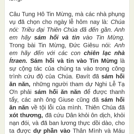
Câu Tung Hô Tin Mừng, mà các nhà phụng
vụ đã chọn cho ngày lễ hôm nay là:
Chúa
nói: Triều đại Thiên Chúa đã đến gần. Anh
em hãy
sám hối và tin
vào Tin Mừng.
Trong bài Tin Mừng, Đức Giêsu nói:
Anh
em hãy đến với các con
chiên lạc nhà
Ítraen.
Sám hối và tin vào Tin Mừng
là
sự cộng tác của chúng ta vào trong công
trình cứu độ của Chúa. Đavít đã
sám hối
ăn năn,
những người tham dự Nghi Lễ Tạ
Ơn phải
sám hối ăn năn
để được thanh
tẩy, các anh ông Giuse cũng đã
sám hối
ăn năn
về tội lỗi của mình. Thiên Chúa đã
xót thương,
đã cứu Dân khỏi ôn dịch, khỏi
nạn đói, và đã ban lương thực dồi dào, cho
ta được
dự phần vào
Thân Mình và Máu