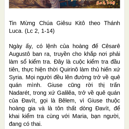
Tin Mừng Chúa Giêsu Kitô theo Thánh
Luca. (Lc 2, 1-14)
Ngày ấy, có lệnh của hoàng đế Cêsarê
Augustô ban ra, truyền cho khắp nơi phải
làm sổ kiểm tra. Ðây là cuộc kiểm tra đầu
tiên, thực hiện thời Quirinô làm thủ hiến xứ
Syria. Mọi người đều lên đường trở về quê
quán mình. Giuse cũng rời thị trấn
Nadarét, trong xứ Galilêa, trở về quê quán
của Ðavít, gọi là Bêlem, vì Giuse thuộc
hoàng gia và là tôn thất dòng Ðavít, để
khai kiểm tra cùng với Maria, bạn người,
đang có thai.