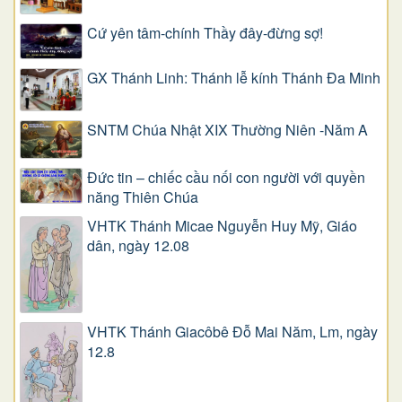
Cứ yên tâm-chính Thầy đây-đừng sợ!
GX Thánh Linh: Thánh lễ kính Thánh Đa Minh
SNTM Chúa Nhật XIX Thường Niên -Năm A
Đức tin – chiếc cầu nối con người với quyền
năng Thiên Chúa
VHTK Thánh Micae Nguyễn Huy Mỹ, Giáo
dân, ngày 12.08
VHTK Thánh Giacôbê Ðỗ Mai Năm, Lm, ngày
12.8