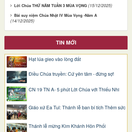
(15/12/2025)
Lời Chúa THỨ NĂM TUẦN 3 MÙA VỌNG
Bài suy niệm Chúa Nhật IV Mùa Vọng -Năm A
(14/12/2025)
TIN MỚI
Hạt lúa gieo vào lòng đất
Điều Chúa truyền: Cứ yên tâm - đừng sợ!
CN 19 TN A- 5 phút Lời Chúa với Thiếu Nhi
Giáo xứ Ea Tul: Thánh lễ ban bí tích Thêm sức
Thánh lễ mừng Kim Khánh Hôn Phối