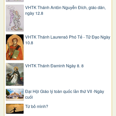
VHTK Thánh Antôn Nguyễn Ðích, giáo dân,
ngày 12.8
VHTK Thánh Laurensô Phó Tế - Tử Đạo Ngày
10.8
VHTK Thánh Đaminh Ngày 8. 8
Đại Hội Giáo lý toàn quốc lần thứ VII -Ngày
cuối
Từ bỏ mình?