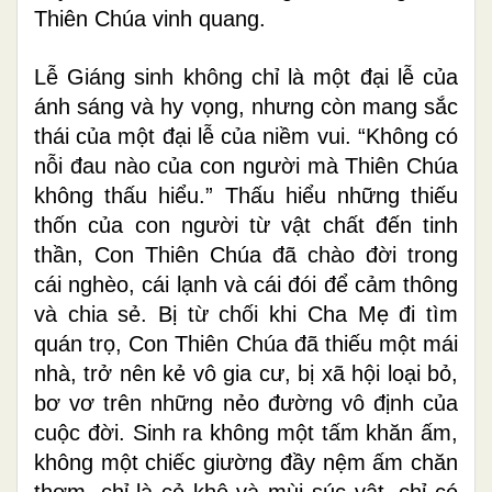
Thiên Chúa vinh quang.
Lễ Giáng sinh không chỉ là một đại lễ của
ánh sáng và hy vọng, nhưng còn mang sắc
thái của một đại lễ của niềm vui. “Không có
nỗi đau nào của con người mà Thiên Chúa
không thấu hiểu.” Thấu hiểu những thiếu
thốn của con người từ vật chất đến tinh
thần, Con Thiên Chúa đã chào đời trong
cái nghèo, cái lạnh và cái đói để cảm thông
và chia sẻ. Bị từ chối khi Cha Mẹ đi tìm
quán trọ, Con Thiên Chúa đã thiếu một mái
nhà, trở nên kẻ vô gia cư, bị xã hội loại bỏ,
bơ vơ trên những nẻo đường vô định của
cuộc đời. Sinh ra không một tấm khăn ấm,
không một chiếc giường đầy nệm ấm chăn
thơm, chỉ là cỏ khô và mùi súc vật, chỉ có