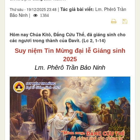
|
Tác giả bài viết:
Lm. Phêrô Trần
Thứ sáu - 19/12/2025 23:48
Bảo Ninh |
1384
Hôm nay Chúa Kitô, Ðấng Cứu Thế, đã giáng sinh cho
các ngươi trong thành của Ðavít. (Lc 2, 1-14)
Suy niệm Tin Mừng đại lễ Giáng sinh
2025
Lm. Phêrô Trần Bảo Ninh