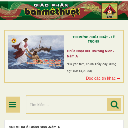
TRANG NHẤT
GIỚI THIỆU
GIÁO XỨ
TIN MỪNG CHÚA NHẬT - LỄ
DÒNG TU
TRỌNG
BAN MỤC VỤ
Chúa Nhật XIX Thường Niên -
Năm A
ĐOÀN THỂ CG
“Cứ yên tâm, chính Thầy đây, đừng
sợ!” (Mt 14,22-33)
LINH MỤC
Đọc các tin khác ➥
ĐIỂM HÀNH HƯƠNG
SNTM Đại lễ Giáng Sinh -Năm A