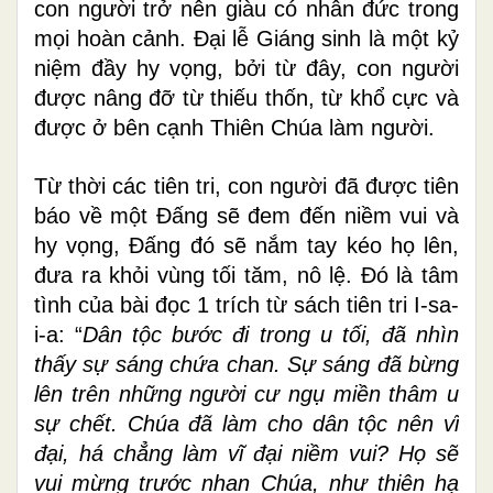
con người trở nên giàu có nhân đức trong
mọi hoàn cảnh. Đại lễ Giáng sinh là một kỷ
niệm đầy hy vọng, bởi từ đây, con người
được nâng đỡ từ thiếu thốn, từ khổ cực và
được ở bên cạnh Thiên Chúa làm người.
Từ thời các tiên tri, con người đã được tiên
báo về một Đấng sẽ đem đến niềm vui và
hy vọng, Đấng đó sẽ nắm tay kéo họ lên,
đưa ra khỏi vùng tối tăm, nô lệ. Đó là tâm
tình của bài đọc 1 trích từ sách tiên tri I-sa-
i-a: “
Dân tộc bước đi trong u tối, đã nhìn
thấy sự sáng chứa chan. Sự sáng đã bừng
lên trên những người cư ngụ miền thâm u
sự chết. Chúa đã làm cho dân tộc nên vĩ
đại, há chẳng làm vĩ đại niềm vui? Họ sẽ
vui mừng trước nhan Chúa, như thiên hạ