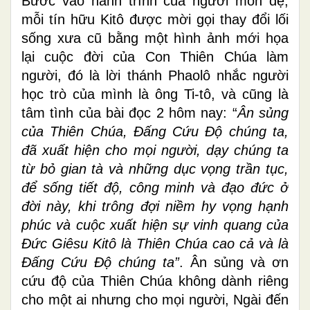
Bước vào hành trình của người môn đệ,
mỗi tín hữu Kitô được mời gọi thay đổi lối
sống xưa cũ bằng một hình ảnh mới họa
lại cuộc đời của Con Thiên Chúa làm
người, đó là lời thánh Phaolô nhắc người
học trò của mình là ông Ti-tô, và cũng là
tâm tình của bài đọc 2 hôm nay: “
Ân sủng
của Thiên Chúa, Ðấng Cứu Ðộ chúng ta,
đã xuất hiện cho mọi người, dạy chúng ta
từ bỏ gian tà và những dục vọng trần tục,
để sống tiết độ, công minh và đạo đức ở
đời này, khi trông đợi niềm hy vọng hạnh
phúc và cuộc xuất hiện sự vinh quang của
Ðức Giêsu Kitô là Thiên Chúa cao cả và là
Ðấng Cứu Ðộ chúng ta”
. Ân sủng và ơn
cứu độ của Thiên Chúa không dành riêng
cho một ai nhưng cho mọi người, Ngài đến