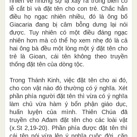
nhiên về những sự lạ xảy ra trong biến cố
lễ cắt bì và đặt tên cho con trẻ. Chắc hẳn
điều họ ngạc nhiên nhiều, đó là ông bố
Giacaria đang bị câm bỗng dưng lại nói
được. Tuy nhiên có một điều đáng ngạc
nhiên hơn mà có thể họ xem nhẹ đó là cả
hai ông bà đều một lòng một ý đặt tên cho
trẻ là Gioan, cái tên không theo truyền
thống đặt tên của dòng tộc.
Trong Thánh Kinh, việc đặt tên cho ai đó,
cho con vật nào đó thường có ý nghĩa. Xét
phần phía người đặt tên thì vừa có ý nghĩa
làm chủ vừa hàm ý bổn phận giáo dục,
huấn luyện của mình. Thiên Chúa đã
truyền cho Ađam đặt tên cho các loài vật
(x.St 2,19-20). Phần phía được đặt tên thì
cái tên nói vừa lên ý nghĩa cuộc đời, căn