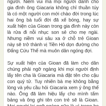
người. Niềm vui mà mọi người dành cho
gia đình ông Giacaria không chỉ thuần túy
là có một người con mới chào đời trong lúc
hai ông bà tuổi đời đã xế bóng, hay sự
xuất hiện của Gioan trong gia đình này còn
là rửa đi nỗi nhục son sẻ cho mẹ ngài.
Nhưng niềm vui sâu xa ở chỗ trẻ Gioan
này sẽ trở thành vị Tiền Hô dọn đường cho
Đấng Cứu Thế mà muôn dân ngóng đợi.
Sự xuất hiện của Gioan đã làm cho dân
chúng phải ngỡ ngàng khi mọi người định
lấy tên cha là Giacaria mà đặt tên cho cậu
con quý tử. Tuy nhiên bà mẹ không bằng
lòng và yêu cầu hỏi Giacaria xem ý ông thế
nào. Ông đã làm hiệu lấy cho mình tấm
bảng và ông ghi tên con trẻ sẽ là Gioan.
Mọi người lại ngỡ ngàng nữa là vì trong họ