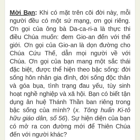
Mời B
ạ
n
:
Khi có mặt trên cõi đời này, mỗi
người đều có một sứ mạng, ơn gọi riêng.
Ơn gọi của ông bà Da-ca-ri-a là thực thi
điều Chúa muốn: đem Gio-an đến với thế
giới. Ơn gọi của Gio-an là dọn đường cho
Chúa Cứu Thế, dẫn mọi người về với
Chúa. Ơn gọi của bạn mang một sắc thái
đặc biệt, được thể hiện theo bậc sống: đời
sống hôn nhân gia đình, đời sống độc thân
và góa bụa, tình trạng đau yếu, tùy sinh
hoạt nghề nghiệp và xã hội. Bạn có biết tận
dụng ân huệ Thánh Thần ban riêng trong
bậc sống của mình? (
x. Tông hu
ấ
n Ki-t
ô
h
ữ
u gi
á
o d
â
n, s
ố
56
). Sự hiện diện của bạn
có mở ra con đường mới để Thiên Chúa
đến với người khác?