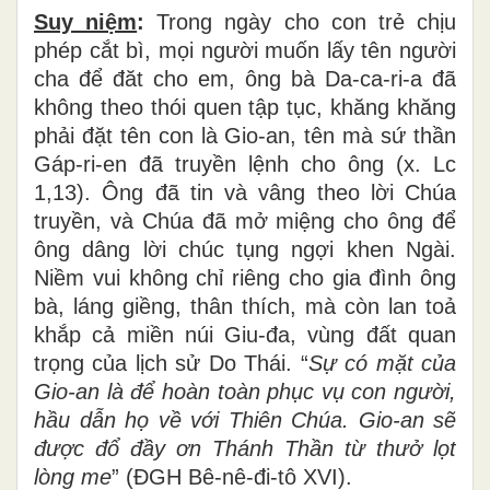
Suy niệm
:
Trong ngày cho con trẻ chịu
phép cắt bì, mọi người muốn lấy tên người
cha để đăt cho em, ông bà Da-ca-ri-a đã
không theo thói quen tập tục, khăng khăng
phải đặt tên con là Gio-an, tên mà sứ thần
Gáp-ri-en đã truyền lệnh cho ông (x. Lc
1,13). Ông đã tin và vâng theo lời Chúa
truyền, và Chúa đã mở miệng cho ông để
ông dâng lời chúc tụng ngợi khen Ngài.
Niềm vui không chỉ riêng cho gia đình ông
bà, láng giềng, thân thích, mà còn lan toả
khắp cả miền núi Giu-đa, vùng đất quan
trọng của lịch sử Do Thái. “
S
ự
c
ó
m
ặ
t c
ủ
a
Gio-an l
à
để
hoàn toàn ph
ụ
c v
ụ
con ng
ườ
i,
h
ầ
u d
ẫ
n h
ọ
v
ề
v
ớ
i Thi
ê
n Ch
ú
a. Gio-an s
ẽ
đượ
c
đổ
đầ
y
ơ
n Th
á
nh Th
ầ
n t
ừ
th
ưở
l
ọ
t
l
ò
ng me
” (ĐGH Bê-nê-đi-tô XVI).