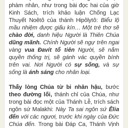
phàm nhân, như trong bài đọc hai của giờ
Kinh Sách, trích khảo luận Chống Lạc
Thuyết Noêtô của thánh Hipôlytô:
Biểu lộ
mầu nhiệm được giấu kín… Một trẻ thơ sẽ
chào đời,
danh hiệu Người là Thiên Chúa
dũng mãnh.
Chính Người sẽ ngự trên ngai
vàng
vua Đavít tổ tiên
Người, sẽ nắm
quyền thống trị, sẽ gánh vác quyền bính
trên vai. Nơi Người có
sự sống,
và sự
sống là
ánh sáng
cho nhân loại.
Thấy lòng Chúa từ bi nhân hậu,
bước
theo đường lối,
thánh chỉ của Chúa, như
trong bài đọc một của Thánh Lễ, trích sách
ngôn sứ Malakhi:
Này Ta sai ngôn sứ
Êlia
đến
với các ngươi, trước khi ngày của Đức
Chúa đến.
Trong bài Đáp Ca, Thánh Vịnh