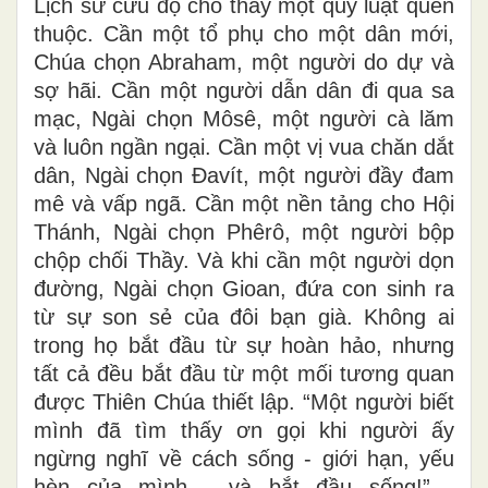
Lịch sử cứu độ cho thấy một quy luật quen
thuộc. Cần một tổ phụ cho một dân mới,
Chúa chọn Abraham, một người do dự và
sợ hãi. Cần một người dẫn dân đi qua sa
mạc, Ngài chọn Môsê, một người cà lăm
và luôn ngần ngại. Cần một vị vua chăn dắt
dân, Ngài chọn Đavít, một người đầy đam
mê và vấp ngã. Cần một nền tảng cho Hội
Thánh, Ngài chọn Phêrô, một người bộp
chộp chối Thầy. Và khi cần một người dọn
đường, Ngài chọn Gioan, đứa con sinh ra
từ sự son sẻ của đôi bạn già. Không ai
trong họ bắt đầu từ sự hoàn hảo, nhưng
tất cả đều bắt đầu từ một mối tương quan
được Thiên Chúa thiết lập. “Một người biết
mình đã tìm thấy ơn gọi khi người ấy
ngừng nghĩ về cách sống - giới hạn, yếu
hèn của mình - và bắt đầu sống!” -