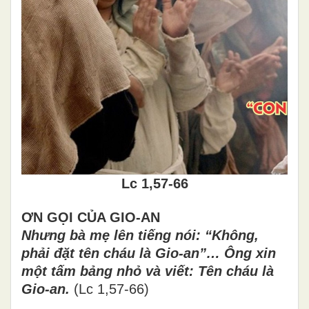
Lc 1,57-66
ƠN GỌI CỦA GIO-AN
Nhưng b
à
m
ẹ
l
ê
n ti
ế
ng n
ó
i:
“
Kh
ô
ng,
ph
ả
i
đ
ặ
t t
ê
n ch
á
u l
à
Gio-an
”…
Ô
ng xin
m
ộ
t t
ấ
m b
ả
ng nh
ỏ
v
à
vi
ế
t: T
ê
n ch
á
u l
à
Gio-an.
(Lc 1,57-66)