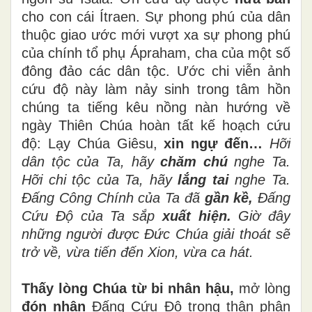
cho con cái Ítraen. Sự phong phú của dân
thuộc giao ước mới vượt xa sự phong phú
của chính tổ phụ Ápraham, cha của một số
đông đảo các dân tộc. Ước chi viễn ảnh
cứu độ này làm nảy sinh trong tâm hồn
chúng ta tiếng kêu nồng nàn hướng về
ngày Thiên Chúa hoàn tất kế hoạch cứu
độ: Lạy Chúa Giêsu,
xin ngự đến…
Hỡi
dân tộc của Ta, hãy
chăm chú
nghe Ta.
Hỡi chi tộc của Ta, hãy
lắng tai
nghe Ta.
Đấng Công Chính của Ta đã
gần kề,
Đấng
Cứu Độ của Ta sắp
xuất hiện.
Giờ đây
những người được Đức Chúa giải thoát sẽ
trở về, vừa tiến đến Xion, vừa ca hát.
Thấy lòng Chúa từ bi nhân hậu,
mở lòng
đón nhận
Đấng Cứu Độ trong thân phận