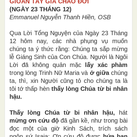
GIOAN TẨY GIẢ CHÀO ĐỜI
(NGÀY 23 THÁNG 12)
Emmanuel Nguyễn Thanh Hiền, OSB
Qua Lời Tổng Nguyện của Ngày 23 Tháng
12 hôm nay, các nhà phụng vụ muốn
chúng ta ý thức rằng: Chúng ta sắp mừng
lễ Giáng Sinh của Con Chúa. Người là Ngôi
Lời đã không quản mặc
lấy xác phàm
trong lòng Trinh Nữ Maria và
ở giữa
chúng
ta, thì, xin Người cũng tỏ cho chúng ta là
tôi tớ thấp hèn
thấy lòng Chúa từ bi nhân
hậu.
Thấy lòng Chúa từ bi nhân hậu,
hát
mừng ơn cứu độ
đã gần kề, như trong bài
đọc một của giờ Kinh Sách, trích sách
ngôn sứ Isaia: Ơn cứu độ được
hứa ban