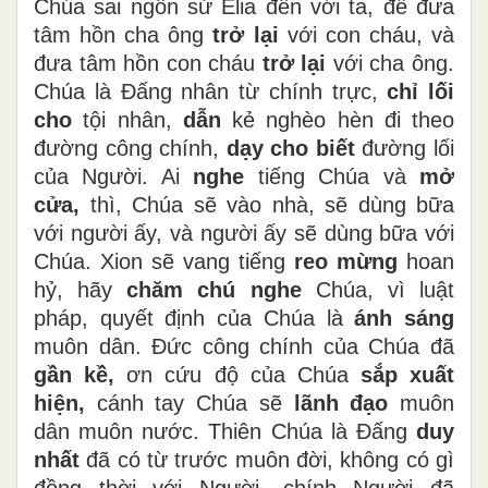
Chúa sai ngôn sứ Êlia đến với ta, để đưa
tâm hồn cha ông
trở lại
với con cháu, và
đưa tâm hồn con cháu
trở lại
với cha ông.
Chúa là Đấng nhân từ chính trực,
chỉ lối
cho
tội nhân,
dẫn
kẻ nghèo hèn đi theo
đường công chính,
dạy cho biết
đường lối
của Người. Ai
nghe
tiếng Chúa và
mở
cửa,
thì, Chúa sẽ vào nhà, sẽ dùng bữa
với người ấy, và người ấy sẽ dùng bữa với
Chúa. Xion sẽ vang tiếng
reo mừng
hoan
hỷ, hãy
chăm chú nghe
Chúa, vì luật
pháp, quyết định của Chúa là
ánh sáng
muôn dân. Đức công chính của Chúa đã
gần kề,
ơn cứu độ của Chúa
sắp xuất
hiện,
cánh tay Chúa sẽ
lãnh đạo
muôn
dân muôn nước. Thiên Chúa là Đấng
duy
nhất
đã có từ trước muôn đời, không có gì
đồng thời với Người, chính Người đã