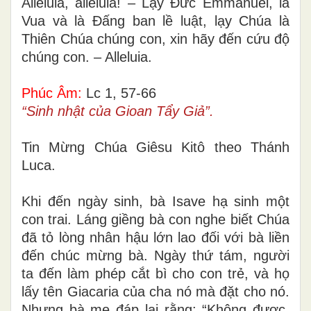
Alleluia, alleluia! – Lạy Ðức Emmanuel, là
Vua và là Ðấng ban lề luật, lạy Chúa là
Thiên Chúa chúng con, xin hãy đến cứu độ
chúng con. – Alleluia.
Phúc Âm:
Lc 1, 57-66
“Sinh nhật của Gioan Tẩy Giả”.
Tin Mừng Chúa Giêsu Kitô theo Thánh
Luca.
Khi đến ngày sinh, bà Isave hạ sinh một
con trai. Láng giềng bà con nghe biết Chúa
đã tỏ lòng nhân hậu lớn lao đối với bà liền
đến chúc mừng bà. Ngày thứ tám, người
ta đến làm phép cắt bì cho con trẻ, và họ
lấy tên Giacaria của cha nó mà đặt cho nó.
Nhưng bà mẹ đáp lại rằng: “Không được,