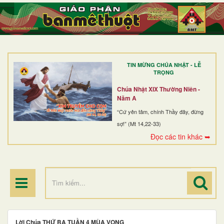
TRANG NHẤT
GIỚI THIỆU
GIÁO XỨ
TIN MỪNG CHÚA NHẬT - LỄ
DÒNG TU
TRỌNG
BAN MỤC VỤ
Chúa Nhật XIX Thường Niên -
Năm A
ĐOÀN THỂ CG
“Cứ yên tâm, chính Thầy đây, đừng
sợ!” (Mt 14,22-33)
LINH MỤC
Đọc các tin khác ➥
ĐIỂM HÀNH HƯƠNG
Lời Chúa THỨ BA TUẦN 4 MÙA VỌNG