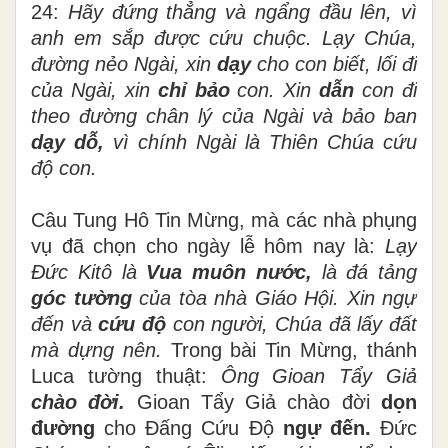
24:
Hãy đứng thẳng và ngẩng đầu lên, vì
anh em sắp được cứu chuộc. Lạy Chúa,
đường nẻo Ngài, xin
dạy
cho con biết, lối đi
của Ngài, xin
chỉ bảo
con. Xin
dẫn
con đi
theo đường chân lý của Ngài và bảo ban
dạy dỗ,
vì chính Ngài là Thiên Chúa cứu
độ con.
Câu Tung Hô Tin Mừng, mà các nhà phụng
vụ đã chọn cho ngày lễ hôm nay là:
Lạy
Đức Kitô là
Vua muôn nước,
là đá tảng
góc tường
của tòa nhà Giáo Hội. Xin ngự
đến và
cứu độ
con người, Chúa đã lấy đất
mà dựng nên.
Trong bài Tin Mừng, thánh
Luca tường thuật:
Ông Gioan Tẩy Giả
chào đời.
Gioan Tẩy Giả chào đời
dọn
đường
cho Đấng Cứu Độ
ngự đến.
Đức