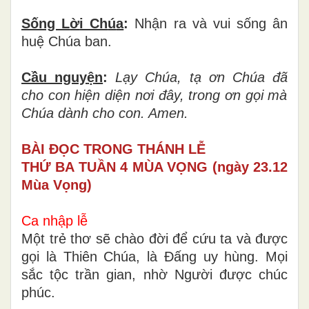
Sống L
ờ
i Ch
ú
a
:
Nhận ra và vui sống ân
huệ Chúa ban.
Cầu nguy
ệ
n
:
L
ạ
y Ch
ú
a, t
ạ
ơ
n Ch
ú
a
đ
ã
cho con hi
ệ
n di
ệ
n n
ơ
i
đ
â
y, trong
ơ
n g
ọ
i m
à
Ch
ú
a dành cho con. Amen.
BÀI ĐỌC TRONG THÁNH LỄ
THỨ BA TUẦN 4 MÙA VỌNG (ngày 23.12
Mùa Vọng)
Ca nhập lễ
Một trẻ thơ sẽ chào đời để cứu ta và được
gọi là Thiên Chúa, là Đấng uy hùng. Mọi
sắc tộc trần gian, nhờ Người được chúc
phúc.