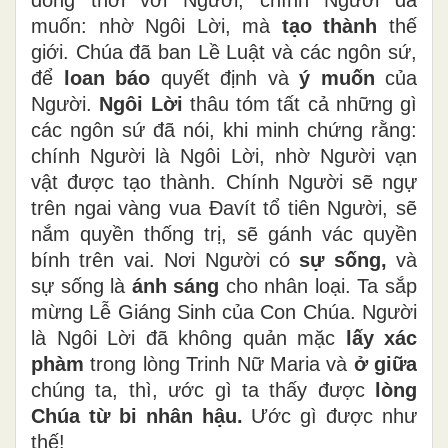
muốn: nhờ Ngôi Lời, mà
tạo
thành
thế
giới. Chúa đã ban Lề Luật và các ngôn sứ,
để
loan báo
quyết định và
ý muốn
của
Người.
Ngôi Lời
thâu tóm tất cả những gì
các ngôn sứ đã nói, khi minh chứng rằng:
chính Người là Ngôi Lời, nhờ Người vạn
vật được tạo thành. Chính Người sẽ ngự
trên ngai vàng vua Đavít tổ tiên Người, sẽ
nắm quyền thống trị, sẽ gánh vác quyền
bính trên vai. Nơi Người có
sự sống,
và
sự sống là
ánh sáng
cho nhân loại. Ta sắp
mừng Lễ Giáng Sinh của Con Chúa. Người
là Ngôi Lời đã không quản mặc
lấy xác
phàm
trong lòng Trinh Nữ Maria và
ở giữa
chúng ta, thì, ước gì ta thấy được
lòng
Chúa từ bi nhân hậu.
Ước gì được như
thế!