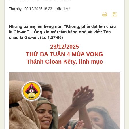
|
Thứ bảy - 20/12/2025 18:23
1509
Nhưng bà mẹ lên tiếng nói: “Không, phải đặt tên cháu
là Gio-an”… Ông xin một tấm bảng nhỏ và viết: Tên
cháu là Gio-an. (Lc 1,57-66)
23/12/2025
THỨ BA TUẦN 4 MÙA VỌNG
Thánh Gioan Kêty, linh mục