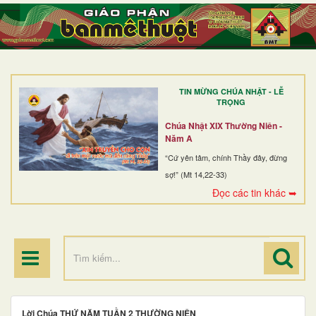
TRANG NHẤT
GIỚI THIỆU
GIÁO XỨ
TIN MỪNG CHÚA NHẬT - LỄ
DÒNG TU
TRỌNG
BAN MỤC VỤ
Chúa Nhật XIX Thường Niên -
Năm A
ĐOÀN THỂ CG
“Cứ yên tâm, chính Thầy đây, đừng
sợ!” (Mt 14,22-33)
LINH MỤC
Đọc các tin khác ➥
ĐIỂM HÀNH HƯƠNG
Lời Chúa THỨ NĂM TUẦN 2 THƯỜNG NIÊN