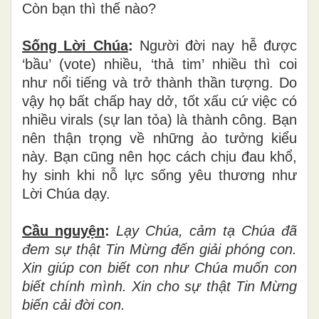
C
ò
n b
ạ
n th
ì
th
ế
nào?
Sống L
ờ
i Ch
ú
a
:
Ng
ườ
i
đờ
i nay h
ễ
đượ
c
‘
b
ầ
u
’
(vote) nhi
ề
u,
‘
th
ả
tim
’
nhi
ề
u th
ì
coi
nh
ư
n
ổ
i ti
ế
ng v
à
tr
ở
th
à
nh th
ầ
n t
ượ
ng. Do
v
ậ
y h
ọ
b
ấ
t ch
ấ
p hay d
ở
, t
ố
t x
ấ
u c
ứ
vi
ệ
c c
ó
nhi
ề
u virals (s
ự
lan t
ỏ
a) l
à
thành công. B
ạ
n
n
ê
n th
ậ
n tr
ọ
ng v
ề
nh
ữ
ng
ả
o t
ưở
ng ki
ể
u
n
à
y. B
ạ
n c
ũ
ng n
ê
n h
ọ
c c
á
ch ch
ị
u
đ
au kh
ổ
,
hy sinh khi n
ỗ
l
ự
c s
ố
ng y
ê
u th
ươ
ng nh
ư
L
ờ
i Ch
ú
a dạy.
Cầu nguy
ệ
n
:
L
ạ
y Ch
ú
a, c
ả
m t
ạ
Ch
ú
a
đ
ã
đ
em s
ự
th
ậ
t Tin M
ừ
ng
đế
n gi
ả
i ph
ó
ng con.
Xin gi
ú
p con bi
ế
t con nh
ư
Ch
ú
a mu
ố
n con
bi
ế
t ch
í
nh m
ì
nh. Xin cho s
ự
th
ậ
t Tin M
ừ
ng
bi
ế
n c
ả
i đời con.