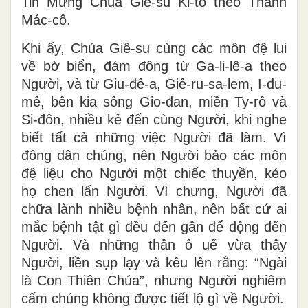
Tin Mừng Chúa Giê-su Ki-tô theo Thánh
Mác-cô.
Khi ấy, Chúa Giê-su cùng các môn đệ lui
về bờ biển, đám đông từ Ga-li-lê-a theo
Người, và từ Giu-đê-a, Giê-ru-sa-lem, I-đu-
mê, bên kia sông Gio-đan, miền Ty-rô và
Si-đôn, nhiều kẻ đến cùng Người, khi nghe
biết tất cả những việc Người đã làm. Vì
đông dân chúng, nên Người bảo các môn
đệ liệu cho Người một chiếc thuyền, kẻo
họ chen lấn Người. Vì chưng, Người đã
chữa lành nhiều bệnh nhân, nên bất cứ ai
mắc bệnh tật gì đều đến gần để động đến
Người. Và những thần ô uế vừa thấy
Người, liền sụp lạy và kêu lên rằng: “Ngài
là Con Thiên Chúa”, nhưng Người nghiêm
cấm chúng không được tiết lộ gì về Người.