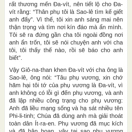
rất thương mến Ða-vít, nên tiết lộ cho Ða-
vít rằng: “Thân phụ tôi là Sao-lê tìm kế giết
anh đấy”. Vì thế, tôi xin anh sáng mai nên
thận trọng và tìm nơi kín đáo mà ẩn mình.
Tôi sẽ ra đứng gần cha tôi ngoài đồng nơi
anh ẩn trốn, tôi sẽ nói chuyện anh với cha
tôi, tôi thấy thế nào, rồi sẽ báo cho anh
biết”.
Vậy Giô-na-than khen Ða-vít với cha ông là
Sao-lê, ông nói: “Tâu phụ vương, xin chớ
hãm hại tôi tớ của phụ vương là Ða-vít, vì
anh không có lỗi gì đến phụ vương, và anh
đã lập nhiều công trạng cho phụ vương:
Anh đã liều mạng sống và hạ sát nhiều tên
Phi-li-tinh; Chúa đã dùng anh mà giải thoát
toàn dân Ít-ra-en. Phụ vương đã mục kích
và đã hân hoan, vậy tại sao phụ vương