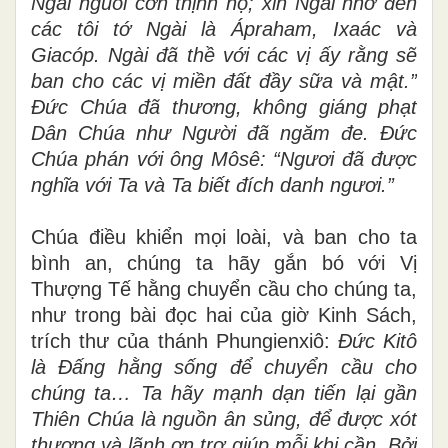
Ngài nguôi cơn thịnh nộ; xin Ngài nhớ đến
các tôi tớ Ngài là Ápraham, Ixaác và
Giacóp. Ngài đã thề với các vị ấy rằng sẽ
ban cho các vị miền đất đầy sữa và mật.”
Đức Chúa đã thương, không giáng phạt
Dân Chúa như Người đã ngăm đe.
Đức
Chúa phán với ông Môsê: “Ngươi đã được
nghĩa với Ta và Ta biết đích danh ngươi.”
Chúa điều khiển mọi loài, và ban cho ta
bình an, chúng ta hãy gắn bó với Vị
Thượng Tế hằng chuyển cầu cho chúng ta,
như trong bài đọc hai của giờ Kinh Sách,
trích thư của thánh Phungienxiô:
Đức Kitô
là Đấng hằng sống để chuyển cầu cho
chúng ta… Ta hãy mạnh dạn tiến lại gần
Thiên Chúa là nguồn ân sủng, để được xót
thương và lãnh ơn trợ giúp mỗi khi cần. Bởi