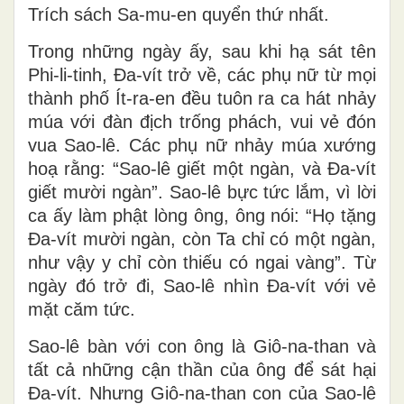
Trích sách Sa-mu-en quyển thứ nhất.
Trong những ngày ấy, sau khi hạ sát tên
Phi-li-tinh, Ða-vít trở về, các phụ nữ từ mọi
thành phố Ít-ra-en đều tuôn ra ca hát nhảy
múa với đàn địch trống phách, vui vẻ đón
vua Sao-lê. Các phụ nữ nhảy múa xướng
hoạ rằng: “Sao-lê giết một ngàn, và Ða-vít
giết mười ngàn”. Sao-lê bực tức lắm, vì lời
ca ấy làm phật lòng ông, ông nói: “Họ tặng
Ða-vít mười ngàn, còn Ta chỉ có một ngàn,
như vậy y chỉ còn thiếu có ngai vàng”. Từ
ngày đó trở đi, Sao-lê nhìn Ða-vít với vẻ
mặt căm tức.
Sao-lê bàn với con ông là Giô-na-than và
tất cả những cận thần của ông để sát hại
Ða-vít. Nhưng Giô-na-than con của Sao-lê