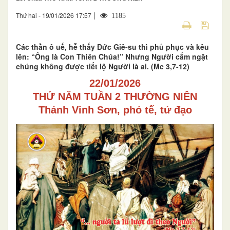
|
Thứ hai - 19/01/2026 17:57
1185
Các thần ô uế, hễ thấy Đức Giê-su thì phủ phục và kêu
lên: “Ông là Con Thiên Chúa!” Nhưng Người cấm ngặt
chúng không được tiết lộ Người là ai. (Mc 3,7-12)
22/01/2026
THỨ NĂM TUẦN 2 THƯỜNG NIÊN
Thánh Vinh Sơn, phó
t
ế
, tử
đạo