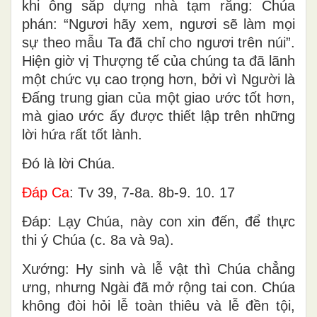
khi ông sắp dựng nhà tạm rằng: Chúa
phán: “Ngươi hãy xem, ngươi sẽ làm mọi
sự theo mẫu Ta đã chỉ cho ngươi trên núi”.
Hiện giờ vị Thượng tế của chúng ta đã lãnh
một chức vụ cao trọng hơn, bởi vì Người là
Ðấng trung gian của một giao ước tốt hơn,
mà giao ước ấy được thiết lập trên những
lời hứa rất tốt lành.
Ðó là lời Chúa.
Ðáp Ca
: Tv 39, 7-8a. 8b-9. 10. 17
Ðáp: Lạy Chúa, này con xin đến, để thực
thi ý Chúa (c. 8a và 9a).
Xướng: Hy sinh và lễ vật thì Chúa chẳng
ưng, nhưng Ngài đã mở rộng tai con. Chúa
không đòi hỏi lễ toàn thiêu và lễ đền tội,