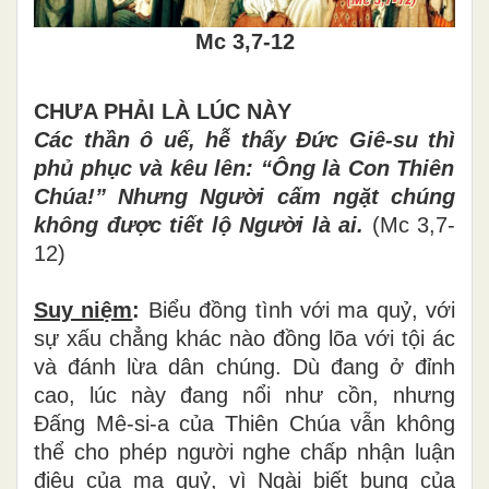
Mc 3,7-12
CHƯA PH
Ả
I L
À
L
ÚC NÀY
Các thần
ô
u
ế
, h
ễ
th
ấ
y
Đứ
c Gi
ê
-su th
ì
ph
ủ
ph
ụ
c v
à
k
ê
u l
ê
n:
“
Ông là Con Thiên
Chúa!
”
Nh
ư
ng Ng
ườ
i c
ấ
m ng
ặ
t ch
ú
ng
kh
ô
ng
đ
ượ
c ti
ế
t l
ộ
Ng
ườ
i l
à
ai.
(Mc 3,7-
12)
Suy niệm
:
Bi
ể
u
đồ
ng t
ì
nh v
ớ
i ma qu
ỷ
, v
ớ
i
s
ự
x
ấ
u ch
ẳ
ng kh
á
c n
à
o
đồ
ng l
õ
a v
ớ
i t
ộ
i
á
c
v
à
đ
á
nh l
ừ
a d
â
n ch
ú
ng. D
ù
đ
ang
ở
đỉ
nh
cao, l
ú
c n
à
y
đ
ang n
ổ
i nh
ư
c
ồ
n, nh
ư
ng
Đấ
ng M
ê
-si-a c
ủ
a Thi
ê
n Ch
ú
a v
ẫ
n kh
ô
ng
th
ể
cho ph
é
p ng
ườ
i nghe ch
ấ
p nh
ậ
n lu
ậ
n
đ
i
ệ
u c
ủ
a ma qu
ỷ
, v
ì
Ng
à
i bi
ế
t b
ụ
ng c
ủ
a