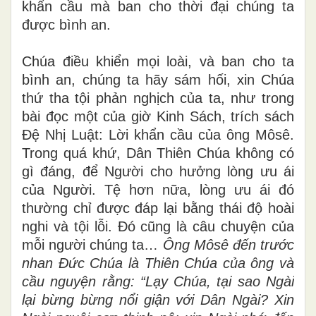
khẩn cầu mà ban cho thời đại chúng ta
được bình an.
Chúa điều khiển mọi loài, và ban cho ta
bình an, chúng ta hãy sám hối, xin Chúa
thứ tha tội phản nghịch của ta, như trong
bài đọc một của giờ Kinh Sách, trích sách
Đệ Nhị Luật: Lời khẩn cầu của ông Môsê.
Trong quá khứ, Dân Thiên Chúa không có
gì đáng, để Người cho hưởng lòng ưu ái
của Người. Tệ hơn nữa, lòng ưu ái đó
thường chỉ được đáp lại bằng thái độ hoài
nghi và tội lỗi. Đó cũng là câu chuyện của
mỗi người chúng ta…
Ông Môsê đến trước
nhan Đức Chúa là Thiên Chúa của ông và
cầu nguyện rằng: “Lạy Chúa, tại sao Ngài
lại bừng bừng nổi giận với Dân Ngài? Xin