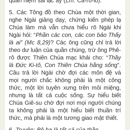
quan niệm sai lạc ấy (Lm. Ca-rô-lô).
5. Các Tông đồ theo Chúa một thời gian,
nghe Ngài giảng dạy, chứng kiến phép lạ
Chúa làm mà vẫn chưa hiểu rõ Ngài khi
Ngài hỏi: “
Phần các con, các con bảo Thấy
là
ai” (Mc 8,29)
? Các ông cũng chỉ trả lời
theo dư luận của quần chúng, trừ ông Phê-
rô được Thiên Chúa mạc khải cho: “
Thầy
là Đức Ki-tô, Con Thiên Chúa hằng sốn
g”.
Câu trả lời Ngài chờ đợi các môn đệ và
mọi người chắc không phải là một công
thức, một lời tuyên xưng trên môi miệng,
nhưng là tất cả cuộc sống. Sự hiểu biết
Chúa Giê-su chờ đợi nơi mọi người chúng
ta không phải là một hiểu biết thuần trí
thức, mà phải là một tương giao mật thiết.
6.
Truyện
: Bệ hạ là tất cả của thần.