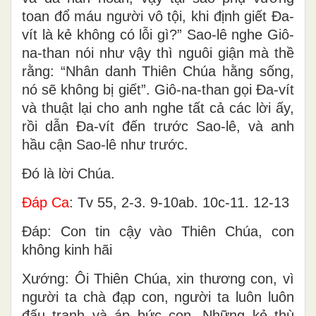
toan đổ máu người vô tội, khi định giết Ða-
vít là kẻ không có lỗi gì?” Sao-lê nghe Giô-
na-than nói như vậy thì nguôi giận mà thề
rằng: “Nhân danh Thiên Chúa hằng sống,
nó sẽ không bị giết”. Giô-na-than gọi Ða-vít
và thuật lại cho anh nghe tất cả các lời ấy,
rồi dẫn Ða-vít đến trước Sao-lê, và anh
hầu cận Sao-lê như trước.
Ðó là lời Chúa.
Ðáp Ca
: Tv 55, 2-3. 9-10ab. 10c-11. 12-13
Ðáp: Con tin cậy vào Thiên Chúa, con
không kinh hãi
Xướng: Ôi Thiên Chúa, xin thương con, vì
người ta chà đạp con, người ta luôn luôn
đấu tranh và áp bức con. Những kẻ thù