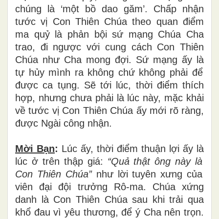
ch
ú
ng l
à
‘
m
ộ
t b
ồ
dao g
ă
m
’
. Ch
ấ
p nh
ậ
n
t
ướ
c v
ị
Con Thi
ê
n Ch
ú
a theo quan
đ
i
ể
m
ma qu
ỷ
l
à
ph
ả
n b
ộ
i s
ứ
m
ạ
ng Ch
ú
a Cha
trao,
đ
i ng
ượ
c v
ớ
i cung c
á
ch Con Thi
ê
n
Ch
ú
a nh
ư
Cha mong
đợ
i. S
ứ
m
ạ
ng
ấ
y l
à
t
ự
h
ủ
y m
ì
nh ra kh
ô
ng ch
ứ
kh
ô
ng ph
ả
i
để
đượ
c ca t
ụ
ng. S
ẽ
t
ớ
i l
ú
c, th
ờ
i
đ
i
ể
m th
í
ch
h
ợ
p, nh
ư
ng ch
ư
a ph
ả
i l
à
l
ú
c n
à
y, m
ặ
c kh
ả
i
v
ề
t
ướ
c v
ị
Con Thiên Chúa
ấ
y m
ớ
i r
õ
r
à
ng,
đượ
c Ng
à
i c
ô
ng nhận.
Mời B
ạ
n
:
Lúc
ấ
y, th
ờ
i
đ
i
ể
m thu
ậ
n l
ợ
i
ấ
y l
à
l
ú
c
ở
tr
ê
n th
ậ
p gi
á
:
“
Qu
ả
th
ậ
t
ô
ng n
à
y l
à
Con Thi
ê
n Ch
ú
a
”
nh
ư
l
ờ
i tuy
ê
n x
ư
ng c
ủ
a
vi
ê
n
đạ
i
độ
i tr
ưở
ng Rô-ma. Ch
ú
a x
ứ
ng
danh l
à
Con Thi
ê
n Ch
ú
a sau khi tr
ả
i qua
kh
ổ
đ
au v
ì
y
ê
u th
ươ
ng,
để
ý
Cha n
ê
n tr
ọ
n.