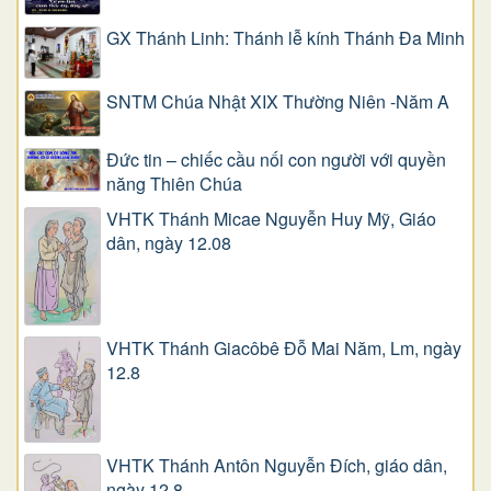
GX Thánh Linh: Thánh lễ kính Thánh Đa Minh
SNTM Chúa Nhật XIX Thường Niên -Năm A
Đức tin – chiếc cầu nối con người với quyền
năng Thiên Chúa
VHTK Thánh Micae Nguyễn Huy Mỹ, Giáo
dân, ngày 12.08
VHTK Thánh Giacôbê Ðỗ Mai Năm, Lm, ngày
12.8
VHTK Thánh Antôn Nguyễn Ðích, giáo dân,
ngày 12.8