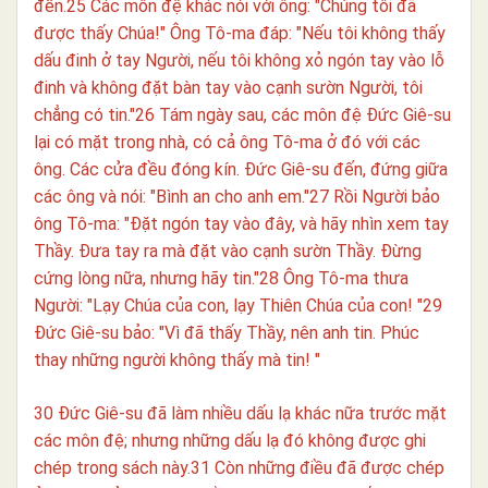
đến.25 Các môn đệ khác nói với ông: "Chúng tôi đã
được thấy Chúa!" Ông Tô-ma đáp: "Nếu tôi không thấy
dấu đinh ở tay Người, nếu tôi không xỏ ngón tay vào lỗ
đinh và không đặt bàn tay vào cạnh sườn Người, tôi
chẳng có tin."26 Tám ngày sau, các môn đệ Đức Giê-su
lại có mặt trong nhà, có cả ông Tô-ma ở đó với các
ông. Các cửa đều đóng kín. Đức Giê-su đến, đứng giữa
các ông và nói: "Bình an cho anh em."27 Rồi Người bảo
ông Tô-ma: "Đặt ngón tay vào đây, và hãy nhìn xem tay
Thầy. Đưa tay ra mà đặt vào cạnh sườn Thầy. Đừng
cứng lòng nữa, nhưng hãy tin."28 Ông Tô-ma thưa
Người: "Lạy Chúa của con, lạy Thiên Chúa của con! "29
Đức Giê-su bảo: "Vì đã thấy Thầy, nên anh tin. Phúc
thay những người không thấy mà tin! "
30 Đức Giê-su đã làm nhiều dấu lạ khác nữa trước mặt
các môn đệ; nhưng những dấu lạ đó không được ghi
chép trong sách này.31 Còn những điều đã được chép