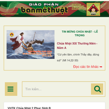
TRANG NHẤT
GIỚI THIỆU
GIÁO XỨ
TIN MỪNG CHÚA NHẬT - LỄ
DÒNG TU
TRỌNG
BAN MỤC VỤ
Chúa Nhật XIX Thường Niên -
Năm A
ĐOÀN THỂ CG
“Cứ yên tâm, chính Thầy đây, đừng
sợ!” (Mt 14,22-33)
LINH MỤC
Đọc các tin khác ➥
ĐIỂM HÀNH HƯƠNG
VHTK Chúa Nhật 2 Phục Sinh B