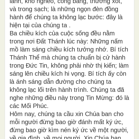
lành, khó nghèo, công bằng, thương xót,
và trong sạch; là những ngọn đèn đồng
hành để chúng ta không lạc bước: đây là
hiện tại của chúng ta .
Ba chiều kích của cuộc sống đều nằm
trong nơi Đất Thánh lúc này: Những nấm
mồ làm sáng chiều kích tưởng nhớ. Bí tích
Thánh Thể mà chúng ta chuẩn bị cử hành
trong Đức Tin, không phải nhờ thị kiến; làm
sáng lên chiều kích hi vọng. Bí tích ấy còn
là ánh sáng dẫn đường cho chúng ta
không lạc lối trên hành trình. Chúng ta đã
nghe những điều này trong Tin Mừng: đó là
các Mối Phúc.
Hôm nay, chúng ta cầu xin Chúa ban cho
mỗi người đừng bao giờ đánh mất ký ức,
đừng bao giờ kìm nén ký ức về một người,
về gia đình, về mọi người. Xin Chúa ban