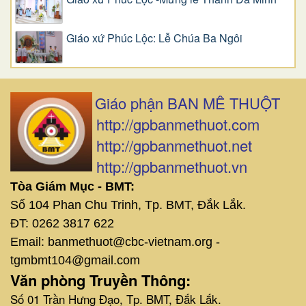
Giáo xứ Phúc Lộc: Lễ Chúa Ba Ngôi
Giáo phận BAN MÊ THUỘT
http://gpbanmethuot.com
http://gpbanmethuot.net
http://gpbanmethuot.vn
Tòa Giám Mục - BMT:
Số 104 Phan Chu Trinh, Tp. BMT, Đắk Lắk.
ĐT: 0262 3817 622
Email: banmethuot@cbc-vietnam.org -
tgmbmt104@gmail.com
Văn phòng Truyền Thông:
Số 01 Trần Hưng Đạo, Tp. BMT, Đắk Lắk.