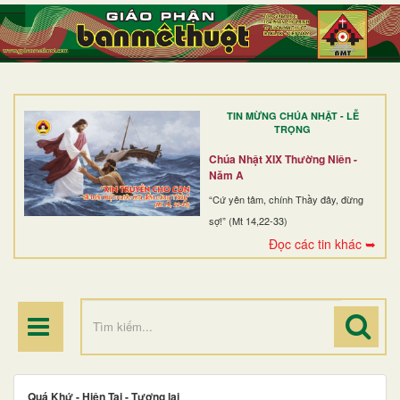
TRANG NHẤT
GIỚI THIỆU
GIÁO XỨ
TIN MỪNG CHÚA NHẬT - LỄ
DÒNG TU
TRỌNG
BAN MỤC VỤ
Chúa Nhật XIX Thường Niên -
Năm A
ĐOÀN THỂ CG
“Cứ yên tâm, chính Thầy đây, đừng
sợ!” (Mt 14,22-33)
LINH MỤC
Đọc các tin khác ➥
ĐIỂM HÀNH HƯƠNG
Quá Khứ - Hiện Tại - Tương lai