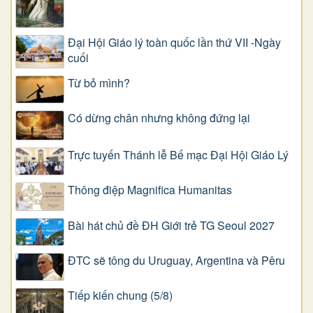
Đại Hội Giáo lý toàn quốc lần thứ VII -Ngày
cuối
Từ bỏ mình?
Có dừng chân nhưng không đứng lại
Trực tuyến Thánh lễ Bế mạc Đại Hội Giáo Lý
Thông điệp Magnifica Humanitas
Bài hát chủ đề ĐH Giới trẻ TG Seoul 2027
ĐTC sẽ tông du Uruguay, Argentina và Pêru
Tiếp kiến chung (5/8)