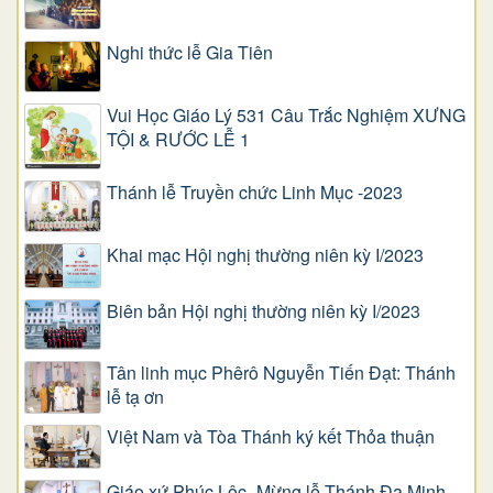
Nghi thức lễ Gia Tiên
Vui Học Giáo Lý 531 Câu Trắc Nghiệm XƯNG
TỘI & RƯỚC LỄ 1
Thánh lễ Truyền chức Linh Mục -2023
Khai mạc Hội nghị thường niên kỳ I/2023
Biên bản Hội nghị thường niên kỳ I/2023
Tân linh mục Phêrô Nguyễn Tiến Đạt: Thánh
lễ tạ ơn
Việt Nam và Tòa Thánh ký kết Thỏa thuận
Giáo xứ Phúc Lộc -Mừng lễ Thánh Đa Minh