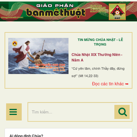
TRANG NHẤT
GIỚI THIỆU
GIÁO XỨ
TIN MỪNG CHÚA NHẬT - LỄ
DÒNG TU
TRỌNG
BAN MỤC VỤ
Chúa Nhật XIX Thường Niên -
Năm A
ĐOÀN THỂ CG
“Cứ yên tâm, chính Thầy đây, đừng
sợ!” (Mt 14,22-33)
LINH MỤC
Đọc các tin khác ➥
ĐIỂM HÀNH HƯƠNG
Ai đóng đinh Chúa?