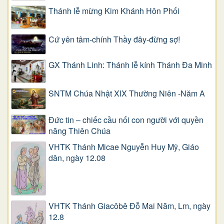
Thánh lễ mừng Kim Khánh Hôn Phối
Cứ yên tâm-chính Thầy đây-đừng sợ!
GX Thánh Linh: Thánh lễ kính Thánh Đa Minh
SNTM Chúa Nhật XIX Thường Niên -Năm A
Đức tin – chiếc cầu nối con người với quyền
năng Thiên Chúa
VHTK Thánh Micae Nguyễn Huy Mỹ, Giáo
dân, ngày 12.08
VHTK Thánh Giacôbê Ðỗ Mai Năm, Lm, ngày
12.8