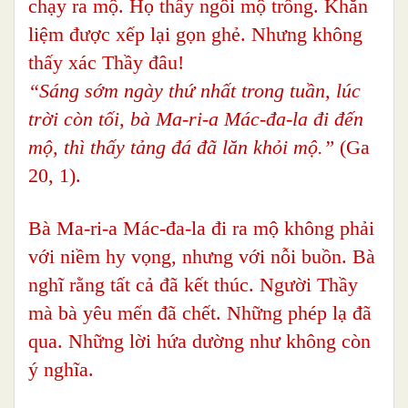
chạy ra mộ. Họ thấy ngôi mộ trống. Khăn
liệm được xếp lại gọn ghẻ. Nhưng không
thấy xác Thầy đâu!
“Sáng sớm ngày thứ nhất trong tuần, lúc
trời còn tối, bà Ma-ri-a Mác-đa-la đi đến
mộ, thì thấy tảng đá đã lăn khỏi mộ.”
(Ga
20, 1).
Bà Ma-ri-a Mác-đa-la
đi ra mộ không phải
với niềm hy vọng, nhưng với nỗi buồn. Bà
nghĩ rằng tất cả đã kết thúc. Người Thầy
mà bà yêu mến đã chết. Những phép lạ đã
qua. Những lời hứa dường như không còn
ý nghĩa.