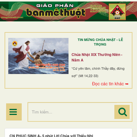
TRANG NHẤT
GIỚI THIỆU
GIÁO XỨ
TIN MỪNG CHÚA NHẬT - LỄ
DÒNG TU
TRỌNG
BAN MỤC VỤ
Chúa Nhật XIX Thường Niên -
Năm A
ĐOÀN THỂ CG
“Cứ yên tâm, chính Thầy đây, đừng
sợ!” (Mt 14,22-33)
LINH MỤC
Đọc các tin khác ➥
ĐIỂM HÀNH HƯƠNG
CN PHỤC SINH A- 5 phút Lời Chúa với Thiếu Nhi