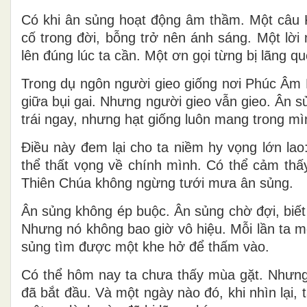
Có khi ân sủng hoạt động âm thầm. Một câu 
cố trong đời, bỗng trở nên ánh sáng. Một lời
lên đúng lúc ta cần. Một ơn gọi từng bị lãng 
Trong dụ ngôn người gieo giống nơi
Phúc Âm 
giữa bụi gai. Nhưng người gieo vẫn gieo. Ân 
trái ngay, nhưng hạt giống luôn mang trong m
Điều này đem lại cho ta niềm hy vọng lớn la
thể thất vọng về chính mình. Có thể cảm thấy
Thiên Chúa không ngừng tưới mưa ân sủng.
Ân sủng không ép buộc. Ân sủng chờ đợi, bi
ết
Nhưng nó không bao giờ vô hiệu. Mỗi lần ta mở
sủng tìm được một khe hở để thấm vào.
Có thể hôm nay ta chưa thấy mùa gặt. Nhưng 
đã bắt đầu. Và một ngày nào đó, khi nhìn lại,