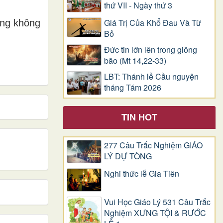
thứ VII - Ngày thứ 3
Giá Trị Của Khổ Ðau Và Từ
ấng không
Bỏ
Đức tin lớn lên trong giông
bão (Mt 14,22-33)
LBT: Thánh lễ Cầu nguyện
tháng Tám 2026
TIN HOT
277 Câu Trắc Nghiệm GIÁO
LÝ DỰ TÒNG
Nghi thức lễ Gia Tiên
Vui Học Giáo Lý 531 Câu Trắc
Nghiệm XƯNG TỘI & RƯỚC