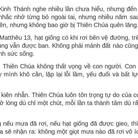
Kinh Thánh nghe nhiều lần chưa hiểu, nhưng đến
 nhắc nhở từng bỏ ngoài tai, nhưng nhiều năm sau
quên, nhưng không bao giờ bị Thiên Chúa quên lãng
Matthêu
13, hạt giống có khi rơi bên vệ đường, tr
sủng vẫn được ban. Không phải mảnh đất nào cũng
ình sức sống.
o: Thiên Chúa không thất vọng về con người. Con
 mình khô cằn, lặp lại lỗi lầm, yếu đuối và bất l
kiên nhẫn. Thi
ên Chúa luôn tôn trọng tự do của c
 lòng dù chỉ một chút, mỗi lần ta thành tâm dù rấ
nếu mưa đã rơi, nếu hạt giống đã được gieo, th
 ta sẽ nhận ra: không một giọt mưa nào đã rơi vô í