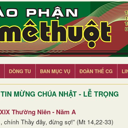
DÒNG TU
BAN MỤC VỤ
ĐOÀN THỂ CG
LI
TIN MỪNG CHÚA NHẬT - LỄ TRỌNG
 XIX Thường Niên - Năm A
, chính Thầy đây, đừng sợ!” (Mt 14,22-33)