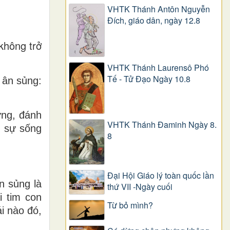
VHTK Thánh Antôn Nguyễn
Ðích, giáo dân, ngày 12.8
 không trở
VHTK Thánh Laurensô Phó
Tế - Tử Đạo Ngày 10.8
ề
ân sủng
:
ứng, đánh
VHTK Thánh Đaminh Ngày 8.
, sự sống
8
Đại Hội Giáo lý toàn quốc lần
n sủng là
thứ VII -Ngày cuối
i tim con
Từ bỏ mình?
i nào đó,