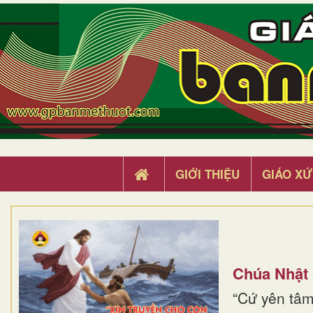
GIỚI THIỆU
GIÁO XỨ
Chúa Nhật
“Cứ yên tâm