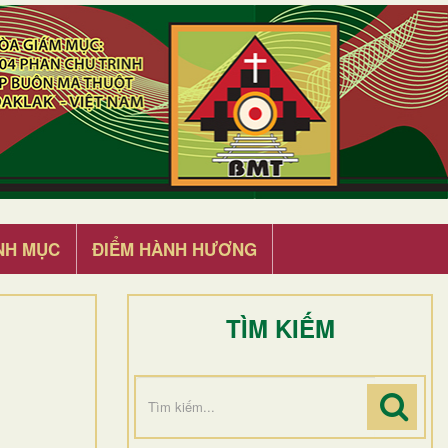
NH MỤC
ĐIỂM HÀNH HƯƠNG
TÌM KIẾM