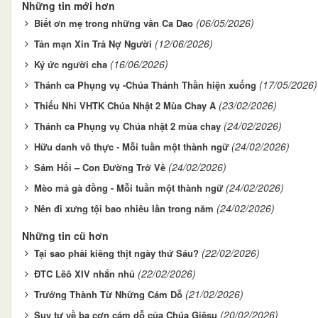
Những tin mới hơn
(06/05/2026)
Biết ơn mẹ trong những vần Ca Dao
(12/06/2026)
Tản mạn Xin Trả Nợ Người
(16/06/2026)
Ký ức người cha
(17/05/2026)
Thánh ca Phụng vụ -Chúa Thánh Thần hiện xuống
(23/02/2026)
Thiếu Nhi VHTK Chúa Nhật 2 Mùa Chay A
(24/02/2026)
Thánh ca Phụng vụ Chúa nhật 2 mùa chay
(24/02/2026)
Hữu danh vô thực - Mỗi tuần một thành ngữ
(24/02/2026)
Sám Hối – Con Đường Trở Về
(24/02/2026)
Mèo mả gà đồng - Mỗi tuần một thành ngữ
(24/02/2026)
Nên đi xưng tội bao nhiêu lần trong năm
Những tin cũ hơn
(22/02/2026)
Tại sao phải kiêng thịt ngày thứ Sáu?
(22/02/2026)
ĐTC Lêô XIV nhắn nhủ
(21/02/2026)
Trưởng Thành Từ Những Cám Dỗ
(20/02/2026)
Suy tư về ba cơn cám dỗ của Chúa Giêsu