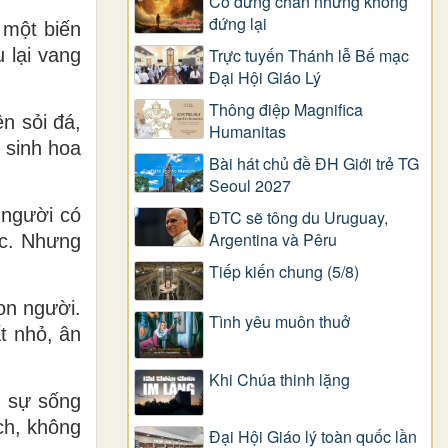
Có dừng chân nhưng không
đứng lại
 một biến
Trực tuyến Thánh lễ Bế mạc
 lại vang
Đại Hội Giáo Lý
.
Thông điệp Magnifica
ên sỏi đá,
Humanitas
 sinh hoa
Bài hát chủ đề ĐH Giới trẻ TG
Seoul 2027
 người có
ĐTC sẽ tông du Uruguay,
Argentina và Pêru
ực. Nhưng
Tiếp kiến chung (5/8)
on người.
Tình yêu muôn thuở
t nhỏ, ân
Khi Chúa thinh lặng
ì sự sống
ch, không
Đại Hội Giáo lý toàn quốc lần