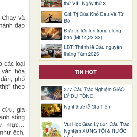
thứ VII - Ngày thứ 3
Giá Trị Của Khổ Ðau Và Từ
a Chay và
Bỏ
 hành đạo
Đức tin lớn lên trong giông
bão (Mt 14,22-33)
LBT: Thánh lễ Cầu nguyện
tháng Tám 2026
 các loại
TIN HOT
 văn hóa
h dân, phổ
hịt” theo
277 Câu Trắc Nghiệm GIÁO
LÝ DỰ TÒNG
Nghi thức lễ Gia Tiên
 cừu, gia
lạnh sống
Vui Học Giáo Lý 531 Câu Trắc
ngừ, mực…
Nghiệm XƯNG TỘI & RƯỚC
 như ếch,