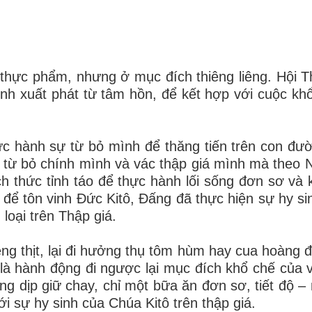
thực phẩm, nhưng ở mục đích thiêng liêng. Hội 
inh xuất phát từ tâm hồn, để kết hợp với cuộc kh
thực hành sự từ bỏ mình để thăng tiến trên con đư
 từ bỏ chính mình và vác thập giá mình mà theo 
ách thức tỉnh táo để thực hành lối sống đơn sơ và 
 tôn vinh Đức Kitô, Đấng đã thực hiện sự hy si
loại trên Thập giá.
êng thịt, lại đi hưởng thụ tôm hùm hay cua hoàng đ
 là hành động đi ngược lại mục đích khổ chế của v
ng dịp giữ chay, chỉ một bữa ăn đơn sơ, tiết độ –
ới sự hy sinh của Chúa Kitô trên thập giá.