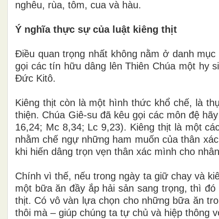
nghêu, rùa, tôm, cua và hàu.
Ý nghĩa thực sự của luật kiêng thịt
Điều quan trọng nhất không nằm ở danh mục 
gọi các tín hữu dâng lên Thiên Chúa một hy s
Đức Kitô.
Kiêng thịt còn là một hình thức khổ chế, là 
thiện. Chúa Giê-su đã kêu gọi các môn đệ hãy
16,24; Mc 8,34; Lc 9,23). Kiêng thịt là một c
nhằm chế ngự những ham muốn của thân xác để
khi hiến dâng trọn vẹn thân xác mình cho nhân 
Chính vì thế, nếu trong ngày ta giữ chay và ki
một bữa ăn đầy ắp hải sản sang trọng, thì đó
thịt. Có vô vàn lựa chọn cho những bữa ăn tro
thôi mà – giúp chúng ta tự chủ và hiệp thông v