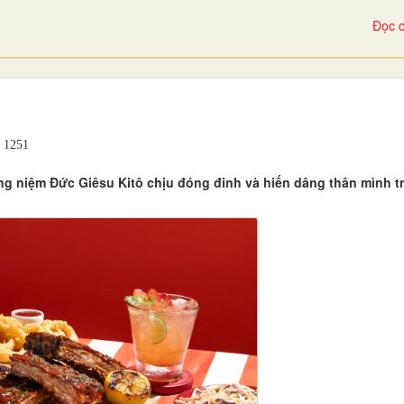
Đọc c
1251
ng niệm Đức Giêsu Kitô chịu đóng đinh và hiến dâng thân mình t