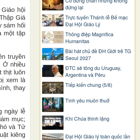
Có dừng chân nhưng không
đứng lại
 Giáo hội
Trực tuyến Thánh lễ Bế mạc
 Thập Giá
Đại Hội Giáo Lý
y sám hối
à một tập
Thông điệp Magnifica
Humanitas
Bài hát chủ đề ĐH Giới trẻ TG
ên truyền
Seoul 2027
. Ở nhiều
ĐTC sẽ tông du Uruguay,
 thịt luôn
Argentina và Pêru
bị xem là
Tiếp kiến chung (5/8)
ình, thay
Tình yêu muôn thuở
g ngày lễ
Khi Chúa thinh lặng
Giám mục;
Khó và Tử
uật kiêng
Đại Hội Giáo lý toàn quốc lần