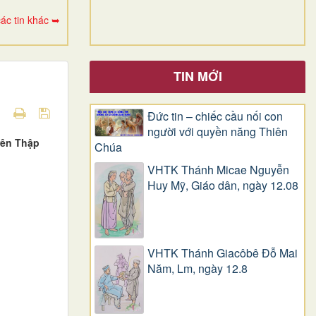
ác tin khác ➥
TIN MỚI
Đức tin – chiếc cầu nối con
người với quyền năng Thiên
rên Thập
Chúa
VHTK Thánh Micae Nguyễn
Huy Mỹ, Giáo dân, ngày 12.08
VHTK Thánh Giacôbê Ðỗ Mai
Năm, Lm, ngày 12.8