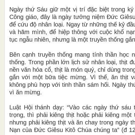
Ngày thứ Sáu giữ một vị trí đặc biệt trong k
Công giáo, đây là ngày tưởng niệm Đức Giêsu 
để cứu độ nhân loại. Ngay từ những thế kỷ đầ
và hãm mình, để hiệp thông với cuộc khổ nạn 
tục ngẫu nhiên, nhưng là một truyền thống gắ
Bên cạnh truyền thống mang tính thần học n
thống. Trong phần lớn lịch sử nhân loại, thịt 
nền văn hóa cổ, thịt là món quý, chỉ dùng trong
gắn với một bữa tiệc mừng. Vì thế, ăn thịt
không phù hợp với tinh thần sám hối. Ngày t
vì ăn mừng.
Luật Hội thánh dạy: “Vào các ngày thứ sáu 
trọng, thì phải kiêng thịt hoặc phải kiêng m
nhưng phải kiêng thịt và ăn chay trong ngày 
Nạn của Đức Giêsu Kitô Chúa chúng ta” (đ 1251