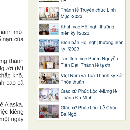
LỄ 1
Thánh lễ Truyền chức Linh
Mục -2023
Khai mạc Hội nghị thường
Thánh mời
niên kỳ I/2023
ổ nạn của
Biên bản Hội nghị thường niên
kỳ I/2023
Tân linh mục Phêrô Nguyễn
ờng thánh
Tiến Đạt: Thánh lễ tạ ơn
Người (Mt
Việt Nam và Tòa Thánh ký kết
khắc khổ,
Thỏa thuận
nh cao cả
Giáo xứ Phúc Lộc -Mừng lễ
Thánh Đa Minh
ế Alaska,
Giáo xứ Phúc Lộc: Lễ Chúa
iệc kiêng
Ba Ngôi
 một ngày