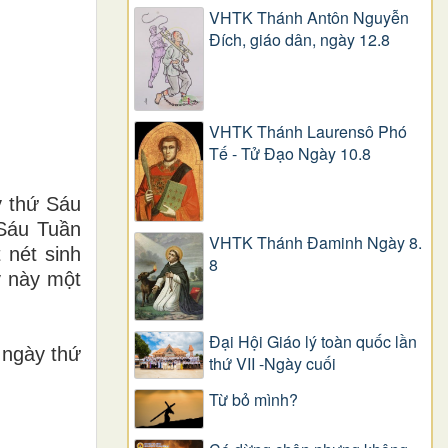
VHTK Thánh Antôn Nguyễn
Ðích, giáo dân, ngày 12.8
VHTK Thánh Laurensô Phó
Tế - Tử Đạo Ngày 10.8
y thứ Sáu
 Sáu Tuần
VHTK Thánh Đaminh Ngày 8.
 nét sinh
8
y này một
Đại Hội Giáo lý toàn quốc lần
 ngày thứ
thứ VII -Ngày cuối
Từ bỏ mình?