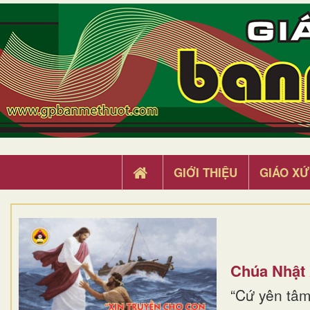
GIỚI THIỆU
GIÁO XỨ
Chúa Nhật
“Cứ yên tâm