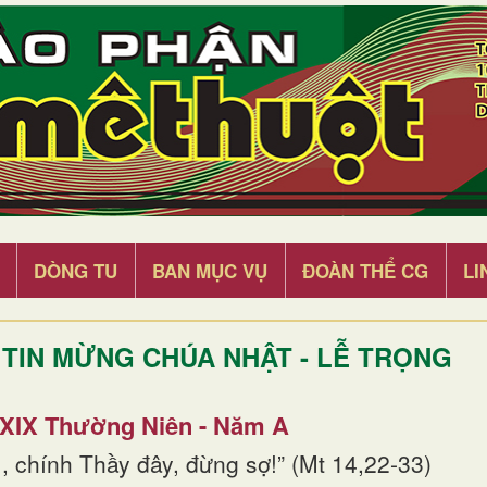
DÒNG TU
BAN MỤC VỤ
ĐOÀN THỂ CG
LI
TIN MỪNG CHÚA NHẬT - LỄ TRỌNG
 XIX Thường Niên - Năm A
, chính Thầy đây, đừng sợ!” (Mt 14,22-33)