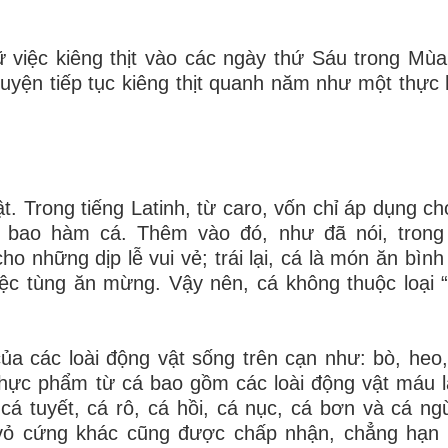
ữ việc kiêng thịt vào các ngày thứ Sáu trong Mù
yện tiếp tục kiêng thịt quanh năm như một thực
 Trong tiếng Latinh, từ caro, vốn chỉ áp dụng cho
iờ bao hàm cá. Thêm vào đó, như đã nói, trong
ho những dịp lễ vui vẻ; trái lại, cá là món ăn bìn
ệc tùng ăn mừng. Vậy nên, cá không thuộc loại “t
của các loài động vật sống trên cạn như: bò, heo,
thực phẩm từ cá bao gồm các loài động vật máu 
á tuyết, cá rô, cá hồi, cá nục, cá bơn và cá 
ó vỏ cứng khác cũng được chấp nhận, chẳng hạn