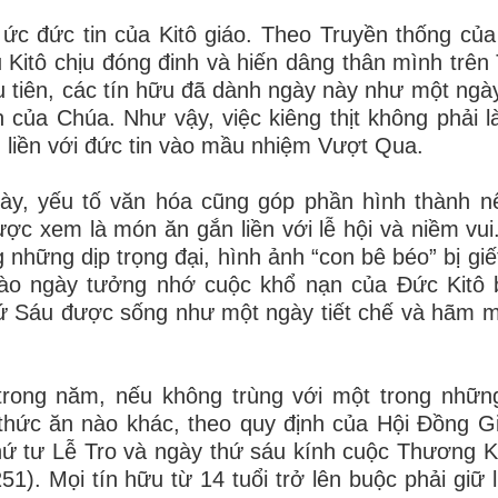
ý ức đức tin của Kitô giáo. Theo Truyền thống của
Kitô chịu đóng đinh và hiến dâng thân mình trên
u tiên, các tín hữu đã dành ngày này như một ngà
của Chúa. Như vậy, việc kiêng thịt không phải l
n liền với đức tin vào mầu nhiệm Vượt Qua.
ày, yếu tố văn hóa cũng góp phần hình thành n
được xem là món ăn gắn liền với lễ hội và niềm vui
 những dịp trọng đại, hình ảnh “con bê béo” bị giết
 vào ngày tưởng nhớ cuộc khổ nạn của Đức Kitô 
hứ Sáu được sống như một ngày tiết chế và hãm m
trong năm, nếu không trùng với một trong nhữn
ột thức ăn nào khác, theo quy định của Hội Đồng 
thứ tư Lễ Tro và ngày thứ sáu kính cuộc Thương 
). Mọi tín hữu từ 14 tuổi trở lên buộc phải giữ l