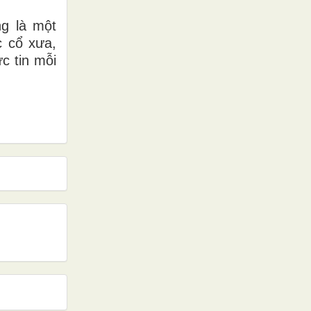
ng là một
c cổ xưa,
c tin mỗi