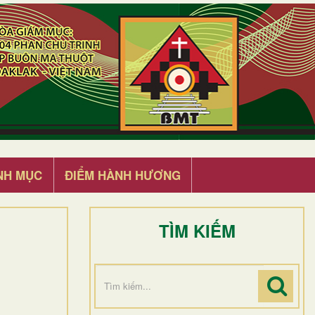
NH MỤC
ĐIỂM HÀNH HƯƠNG
TÌM KIẾM