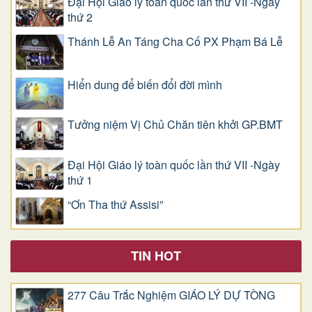
Đại Hội Giáo lý toàn quốc lần thứ VII -Ngày
thứ 2
Thánh Lễ An Táng Cha Cố PX Phạm Bá Lễ
Hiển dung để biến đổi đời mình
Tưởng niệm Vị Chủ Chăn tiên khởi GP.BMT
Đại Hội Giáo lý toàn quốc lần thứ VII -Ngày
thứ 1
“Ơn Tha thứ Assisi”
TIN HOT
277 Câu Trắc Nghiệm GIÁO LÝ DỰ TÒNG