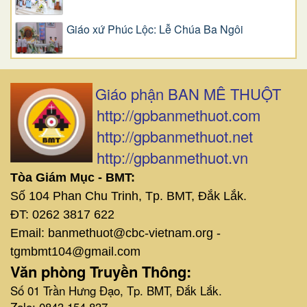
Giáo xứ Phúc Lộc: Lễ Chúa Ba Ngôi
Giáo phận BAN MÊ THUỘT
http://gpbanmethuot.com
http://gpbanmethuot.net
http://gpbanmethuot.vn
Tòa Giám Mục - BMT:
Số 104 Phan Chu Trinh, Tp. BMT, Đắk Lắk.
ĐT: 0262 3817 622
Email: banmethuot@cbc-vietnam.org -
tgmbmt104@gmail.com
Văn phòng Truyền Thông:
Số 01 Trần Hưng Đạo, Tp. BMT, Đắk Lắk.
Zalo: 0843 154 837