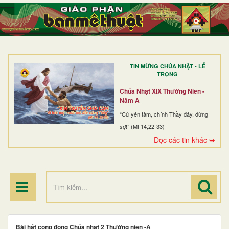
TRANG NHẤT
GIỚI THIỆU
GIÁO XỨ
TIN MỪNG CHÚA NHẬT - LỄ
DÒNG TU
TRỌNG
BAN MỤC VỤ
Chúa Nhật XIX Thường Niên -
Năm A
ĐOÀN THỂ CG
“Cứ yên tâm, chính Thầy đây, đừng
sợ!” (Mt 14,22-33)
LINH MỤC
Đọc các tin khác ➥
ĐIỂM HÀNH HƯƠNG
Bài hát cộng đồng Chúa nhật 2 Thường niên -A