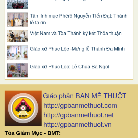
Tân linh mục Phêrô Nguyễn Tiến Đạt: Thánh
lễ tạ ơn
Việt Nam và Tòa Thánh ký kết Thỏa thuận
Giáo xứ Phúc Lộc -Mừng lễ Thánh Đa Minh
Giáo xứ Phúc Lộc: Lễ Chúa Ba Ngôi
Giáo phận BAN MÊ THUỘT
http://gpbanmethuot.com
http://gpbanmethuot.net
http://gpbanmethuot.vn
Tòa Giám Mục - BMT: