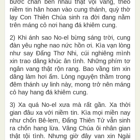
bước chân bên nhau thật vội vàng, theo
niềm tin hân hoan vào cung thánh, quỳ thờ
lạy Con Thiên Chúa sinh ra đời đang nằm
trên máng cỏ nơi hang đá khiêm cung.
2) Khi ánh sao No-el bừng sáng trời, cung
đàn yêu nghe nao nức hồn ơi. Kìa vạn lòng
như say Đấng Thơ Nhi, cúi nghiêng mình
xin trao dâng khúc ân tình. Những phím tơ
ngân vang thật rộn rang. Bao vầng tim xin
dâng làm hơi ấm. Lòng nguyện thầm trong
đêm thánh uy linh này, mong trở nên máng
cỏ hay hang đá khiêm cung.
3) Xa quá No-el xưa mà rất gần. Xa thời
gian đâu xa với niềm tin. Kìa mọi miền nay
như chốn Bê-lem, Đấng Thiên Tử vẫn sinh
ra chốn hang lừa. Vâng Chúa ôi nhân gian
thật tội tình. Nhưng giờ đây van xin Ngài