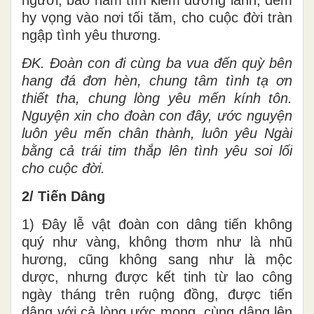
người, bao năm tìm kiếm đường lành, đem
hy vọng vào nơi tối tăm, cho cuộc đời tràn
ngập tình yêu thương.
ĐK. Đoàn con đi cùng ba vua đến quỳ bên
hang đá đơn hèn, chung tâm tình tạ ơn
thiết tha, chung lòng yêu mến kính tôn.
Nguyện xin cho đoàn con đây, ước nguyện
luôn yêu mến chân thành, luôn yêu Ngài
bằng cả trái tim thắp lên tình yêu soi lối
cho cuộc đời.
2/ Tiến Dâng
1) Đây lễ vật đoàn con dâng tiến không
quý như vàng, không thơm như là nhũ
hương, cũng không sang như là mộc
dược, nhưng được kết tinh từ lao công
ngày tháng trên ruộng đồng, được tiến
dâng với cả lòng ước mong, cùng dâng lên