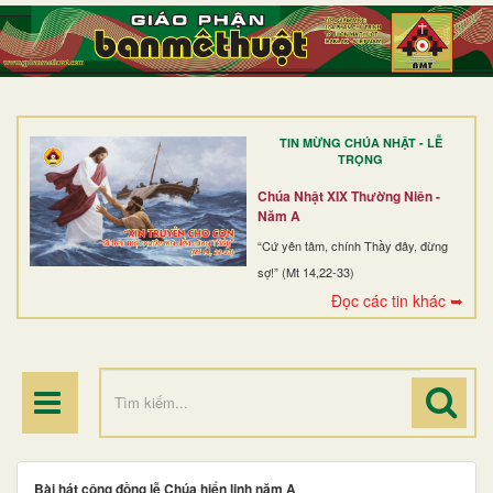
TRANG NHẤT
GIỚI THIỆU
GIÁO XỨ
TIN MỪNG CHÚA NHẬT - LỄ
DÒNG TU
TRỌNG
BAN MỤC VỤ
Chúa Nhật XIX Thường Niên -
Năm A
ĐOÀN THỂ CG
“Cứ yên tâm, chính Thầy đây, đừng
sợ!” (Mt 14,22-33)
LINH MỤC
Đọc các tin khác ➥
ĐIỂM HÀNH HƯƠNG
Bài hát cộng đồng lễ Chúa hiển linh năm A