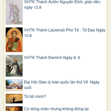
VHTK Thánh Antôn Nguyễn Ðích, giáo dân,
ngày 12.8
VHTK Thánh Laurensô Phó Tế - Tử Đạo Ngày
10.8
VHTK Thánh Đaminh Ngày 8. 8
Đại Hội Giáo lý toàn quốc lần thứ VII -Ngày
cuối
Từ bỏ mình?
Có dừng chân nhưng không đứng lại