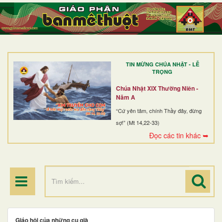
TRANG NHẤT
GIỚI THIỆU
GIÁO XỨ
TIN MỪNG CHÚA NHẬT - LỄ
DÒNG TU
TRỌNG
BAN MỤC VỤ
Chúa Nhật XIX Thường Niên -
Năm A
ĐOÀN THỂ CG
“Cứ yên tâm, chính Thầy đây, đừng
sợ!” (Mt 14,22-33)
LINH MỤC
Đọc các tin khác ➥
ĐIỂM HÀNH HƯƠNG
Giáo hội của những cụ già