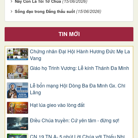
(15/06/2026)
Này Con Là Tôi Tớ Chúa
(15/06/2026)
Sống đạo trong Đấng thấu suốt
TIN MỚI
Chứng nhân Đại Hội Hành Hương Đức Mẹ La
Vang
Giáo họ Trinh Vương: Lễ kính Thánh Đa Minh
Lễ bổn mạng Hội Dòng Ba Đa Minh Gx. Chi
Lăng
Hạt lúa gieo vào lòng đất
Điều Chúa truyền: Cứ yên tâm - đừng sợ!
CN 19 TN A- 5 phút Lời Chúa với Thiếu Nhi