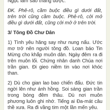
Ngục làm sao thắng được.
ĐK.
Phê-rô, cầm buộc điều gì dưới đất,
trên trời cũng cầm buộc. Phê-rô, cởi mở
điều gì dưới đất, cũng cởi mở ở trên trời.
3/ Tông Đồ Chư Dân
1) Tình yêu hăng say như nung nấu. Ước
mơ trở nên người tông đồ. Loan báo Tin
Mừng cho khắp muôn dân. Ngày đêm ra đi
trên muôn lối. Chứng nhân danh Chúa nơi
trần gian. Đi gieo niềm tin vào nơi khóc
than.
2) Dù cho gian lao bao chiến đấu. Đức tin
ngời lên như ánh hồng. Soi sáng gian trần
trong bóng đêm thâu. Dù nơi muôn
phương luôn ghi nhớ. Tiếng ai Đa-mát câu
thề xưa. Ra đi vầng tim một lần mến yêu.