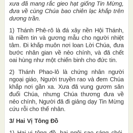
xưa đã mang rắc gieo hạt giống Tin Mừng,
đưa về cùng Chúa bao chiên lạc khắp trên
dương trần.
1) Thánh Phê-rô là đá xây nền Hội Thánh,
là niềm tin và gương mẫu cho người nhiệt
tâm. Đi khắp muôn nơi loan Lời Chúa, đưa
bước nhân gian về nẻo chính, và đã chết
oai hùng như một chiến binh cho đức tin.
2) Thánh Phao-lô là chứng nhân người
ngoại giáo, Người truyền rao và đem Chúa
khắp nơi gần xa. Xưa đã vung gươm săn
đuổi Chúa, nhưng Chúa thương đưa về
nẻo chính, Người đã đi giảng dạy Tin Mừng
cứu rỗi cho thế nhân.
3/ Hai Vị Tông Đồ
1) Hai vị tông đồ, hai ngôi sao sáng chói,