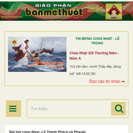
TRANG NHẤT
GIỚI THIỆU
GIÁO XỨ
TIN MỪNG CHÚA NHẬT - LỄ
DÒNG TU
TRỌNG
BAN MỤC VỤ
Chúa Nhật XIX Thường Niên -
Năm A
ĐOÀN THỂ CG
“Cứ yên tâm, chính Thầy đây, đừng
sợ!” (Mt 14,22-33)
LINH MỤC
Đọc các tin khác ➥
ĐIỂM HÀNH HƯƠNG
Bài hát cộng đồng -Lễ Thánh Phêrô và Phaolô