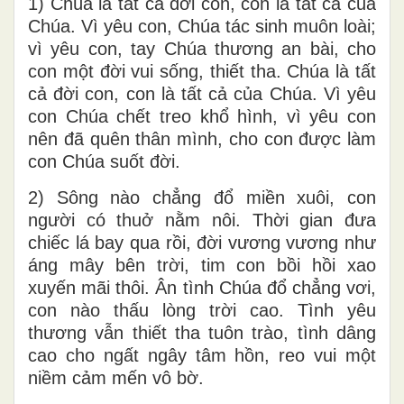
1) Chúa là tất cả đời con, con là tất cả của
Chúa. Vì yêu con, Chúa tác sinh muôn loài;
vì yêu con, tay Chúa thương an bài, cho
con một đời vui sống, thiết tha. Chúa là tất
cả đời con, con là tất cả của Chúa. Vì yêu
con Chúa chết treo khổ hình, vì yêu con
nên đã quên thân mình, cho con được làm
con Chúa suốt đời.
2) Sông nào chẳng đổ miền xuôi, con
người có thuở nằm nôi. Thời gian đưa
chiếc lá bay qua rồi, đời vương vương như
áng mây bên trời, tim con bồi hồi xao
xuyến mãi thôi. Ân tình Chúa đổ chẳng vơi,
con nào thấu lòng trời cao. Tình yêu
thương vẫn thiết tha tuôn trào, tình dâng
cao cho ngất ngây tâm hồn, reo vui một
niềm cảm mến vô bờ.