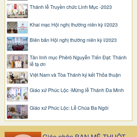
Thánh lễ Truyền chức Linh Mục -2023
Khai mạc Hội nghị thường niên kỳ I/2023
Biên bản Hội nghị thường niên kỳ I/2023
Tân linh mục Phêrô Nguyễn Tiến Đạt: Thánh
lễ tạ ơn
Việt Nam và Tòa Thánh ký kết Thỏa thuận
Giáo xứ Phúc Lộc -Mừng lễ Thánh Đa Minh
Giáo xứ Phúc Lộc: Lễ Chúa Ba Ngôi
Giáo phận BAN MÊ THUỘT