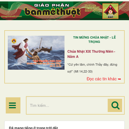
TRANG NHẤT
GIỚI THIỆU
GIÁO XỨ
TIN MỪNG CHÚA NHẬT - LỄ
DÒNG TU
TRỌNG
BAN MỤC VỤ
Chúa Nhật XIX Thường Niên -
Năm A
ĐOÀN THỂ CG
“Cứ yên tâm, chính Thầy đây, đừng
sợ!” (Mt 14,22-33)
LINH MỤC
Đọc các tin khác ➥
ĐIỂM HÀNH HƯƠNG
Đã mang tiếng ở trong trời đất