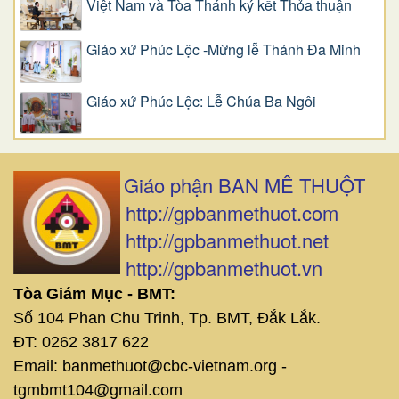
Việt Nam và Tòa Thánh ký kết Thỏa thuận
Giáo xứ Phúc Lộc -Mừng lễ Thánh Đa Minh
Giáo xứ Phúc Lộc: Lễ Chúa Ba Ngôi
Giáo phận BAN MÊ THUỘT
http://gpbanmethuot.com
http://gpbanmethuot.net
http://gpbanmethuot.vn
Tòa Giám Mục - BMT:
Số 104 Phan Chu Trinh, Tp. BMT, Đắk Lắk.
ĐT: 0262 3817 622
Email: banmethuot@cbc-vietnam.org -
tgmbmt104@gmail.com