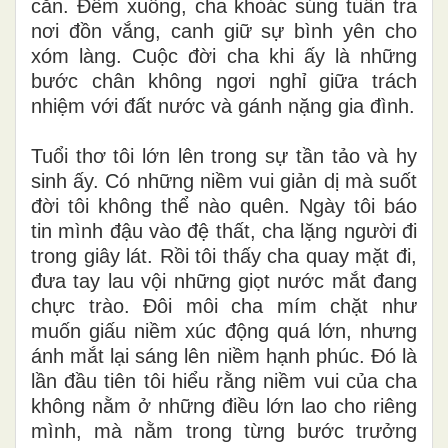
cằn. Đêm xuống, cha khoác súng tuần tra
nơi đồn vắng, canh giữ sự bình yên cho
xóm làng. Cuộc đời cha khi ấy là những
bước chân không ngơi nghỉ giữa trách
nhiệm với đất nước và gánh nặng gia đình.
Tuổi thơ tôi lớn lên trong sự tần tảo và hy
sinh ấy. Có những niềm vui giản dị mà suốt
đời tôi không thể nào quên. Ngày tôi báo
tin mình đậu vào đệ thất, cha lặng người đi
trong giây lát. Rồi tôi thấy cha quay mặt đi,
đưa tay lau vội những giọt nước mắt đang
chực trào. Đôi môi cha mím chặt như
muốn giấu niềm xúc động quá lớn, nhưng
ánh mắt lại sáng lên niềm hạnh phúc. Đó là
lần đầu tiên tôi hiểu rằng niềm vui của cha
không nằm ở những điều lớn lao cho riêng
mình, mà nằm trong từng bước trưởng