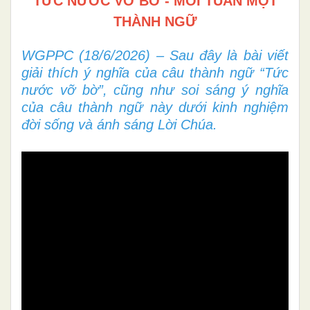
TỨC NƯỚC VỠ BỜ - MỖI TUẦN MỘT
THÀNH NGỮ
WGPPC (18/6/2026) – Sau đây là bài viết
giải thích ý nghĩa của câu thành ngữ “Tức
nước vỡ bờ”, cũng như soi sáng ý nghĩa
của câu thành ngữ này dưới kinh nghiệm
đời sống và ánh sáng Lời Chúa.