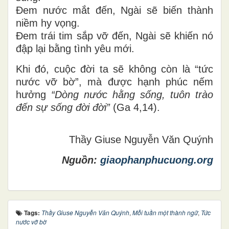
Đem nước mắt đến, Ngài sẽ biến thành
niềm hy vọng.
Đem trái tim sắp vỡ đến, Ngài sẽ khiến nó
đập lại bằng tình yêu mới.
Khi đó, cuộc đời ta sẽ không còn là “tức
nước vỡ bờ”, mà được hạnh phúc nếm
hưởng
“
D
òng nước hằng sống
,
tuôn trào
đến sự sống đời đời”
(Ga 4,14).
Thầy Giuse Nguyễn Văn Quýnh
Nguồn:
giaophanphucuong.org
Tags:
Thầy Giuse Nguyễn Văn Quýnh
,
Mỗi tuần một thành ngữ
,
Tức
nước vỡ bờ