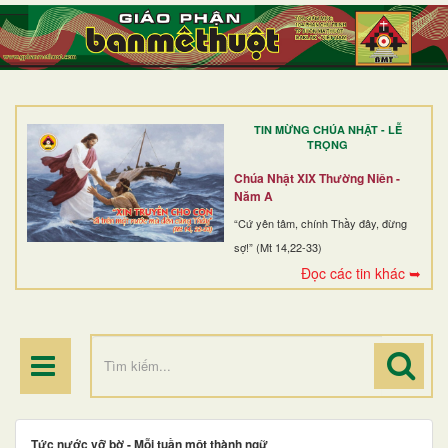
TRANG NHẤT
GIỚI THIỆU
GIÁO XỨ
TIN MỪNG CHÚA NHẬT - LỄ
DÒNG TU
TRỌNG
BAN MỤC VỤ
Chúa Nhật XIX Thường Niên -
Năm A
ĐOÀN THỂ CG
“Cứ yên tâm, chính Thầy đây, đừng
sợ!” (Mt 14,22-33)
LINH MỤC
Đọc các tin khác ➥
ĐIỂM HÀNH HƯƠNG
Tức nước vỡ bờ - Mỗi tuần một thành ngữ