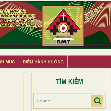
NH MỤC
ĐIỂM HÀNH HƯƠNG
TÌM KIẾM