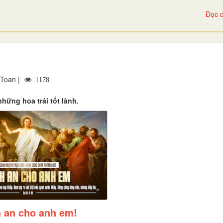
Đọc c
 Toan |
1178
ững hoa trái tốt lành.
 an cho anh em!