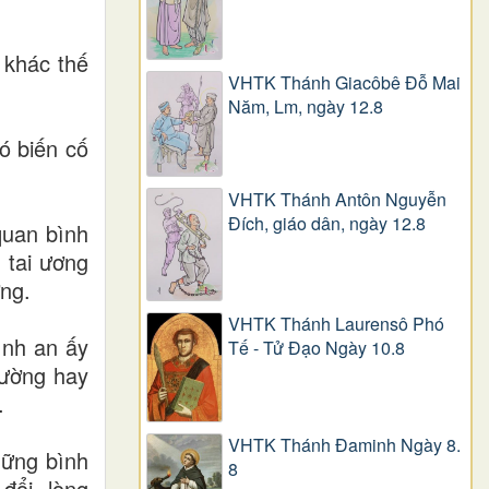
 khác thế
VHTK Thánh Giacôbê Ðỗ Mai
Năm, Lm, ngày 12.8
ó biến cố
VHTK Thánh Antôn Nguyễn
Ðích, giáo dân, ngày 12.8
quan bình
 tai ương
ởng.
VHTK Thánh Laurensô Phó
ình an ấy
Tế - Tử Đạo Ngày 10.8
hường hay
.
VHTK Thánh Đaminh Ngày 8.
hững bình
8
đổi, lòng