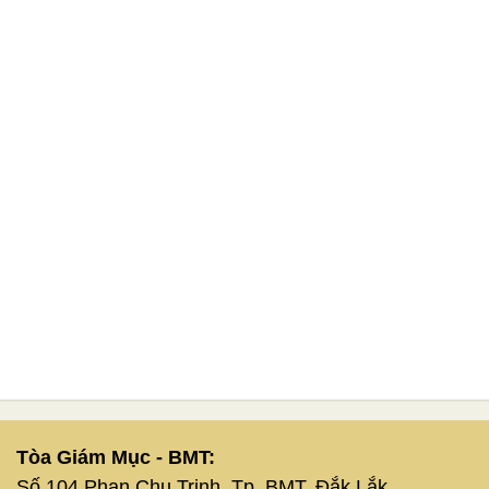
Tòa Giám Mục - BMT:
Số 104 Phan Chu Trinh, Tp. BMT, Đắk Lắk.