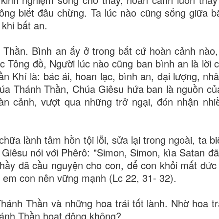
không biết đâu chừng. Ta lúc nào cũng sống giữa b
khi bất an.
Thần. Bình an ấy ở trong bất cứ hoàn cảnh nào, 
ác Tông đồ, Người lúc nào cũng ban bình an là lời 
n Khí là: bác ái, hoan lạc, bình an, đại lượng, nh
. Chúa Thánh Thần, Chúa Giêsu hứa ban là nguồn củ
àn cảnh, vượt qua những trở ngại, đón nhận nhi
a lành tâm hồn tội lỗi, sửa lại trong ngoài, ta bi
 Giêsu nói với Phêrô: "Simon, Simon, kìa Satan đã
ầy đã cầu nguyện cho con, để con khỏi mất đức 
anh em con nên vững mạnh (Lc 22, 31- 32).
ánh Thần và những hoa trái tốt lành. Nhờ hoa trá
Thánh Thần hoạt động không?