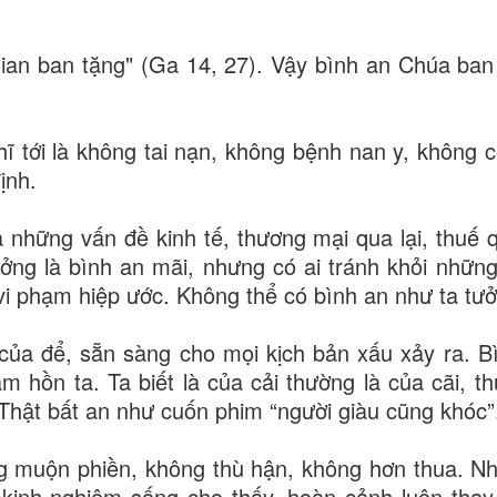
ian ban tặng" (Ga 14, 27). Vậy bình an Chúa ban
hĩ tới là không tai nạn, không bệnh nan y, không c
định.
à những vấn đề kinh tế, thương mại qua lại, thuế 
ởng là bình an mãi, nhưng có ai tránh khỏi những
vi phạm hiệp ước. Không thể có bình an như ta tư
 của để, sẵn sàng cho mọi kịch bản xấu xảy ra. B
m hồn ta. Ta biết là của cải thường là của cãi, t
 Thật bất an như cuốn phim “người giàu cũng khóc”
ng muộn phiền, không thù hận, không hơn thua. N
inh nghiệm sống cho thấy, hoàn cảnh luôn thay 