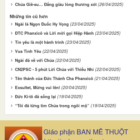
(26/04/2025)
Chúa Giê-su… Đấng giàu lòng thương xót
Những tin cũ hơn
(23/04/2025)
Ngài là Ngọn Đuốc Hy Vọng
(23/04/2025)
ĐTC Phanxicô và Lời mời gọi Hiệp Hành
(23/04/2025)
Tin yêu là một hành trình
(22/04/2025)
Vua Tình Yêu
(22/04/2025)
Ngài đã về với Chúa
(22/04/2025)
CN2PSC - 5 phút Lời Chúa với Thiếu Nhi
(21/04/2025)
Tên thánh của Đức Thánh Cha Phanxicô
(20/04/2025)
Exsultet, Mừng vui lên!
(19/04/2025)
Đức Ki-tô đã sống lại
(19/04/2025)
“Tôi đã từng tìm Chúa trong ngôi mộ”
Giáo phận BAN MÊ THUỘT