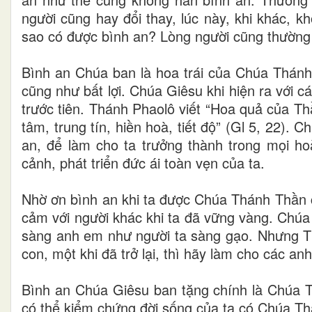
người cũng hay đổi thay, lúc này, khi khác, 
sao có được bình an? Lòng người cũng thường 
Bình an Chúa ban là hoa trái của Chúa Thánh 
cũng như bất lợi. Chúa Giêsu khi hiện ra với c
trước tiên. Thánh Phaolô viết “Hoa quả của Thầ
tâm, trung tín, hiền hoà, tiết độ” (Gl 5, 22)
an, để làm cho ta trưởng thành trong mọi ho
cảnh, phát triển đức ái toàn vẹn của ta.
Nhờ ơn bình an khi ta được Chúa Thánh Thần chữ
cảm với người khác khi ta đã vững vàng. Chúa
sàng anh em như người ta sàng gạo. Nhưng Th
con, một khi đã trở lại, thì hãy làm cho các 
Bình an Chúa Giêsu ban tặng chính là Chúa Th
có thể kiểm chứng đời sống của ta có Chúa 