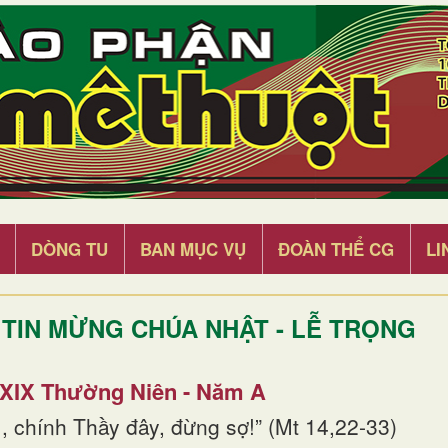
DÒNG TU
BAN MỤC VỤ
ĐOÀN THỂ CG
LI
TIN MỪNG CHÚA NHẬT - LỄ TRỌNG
 XIX Thường Niên - Năm A
, chính Thầy đây, đừng sợ!” (Mt 14,22-33)