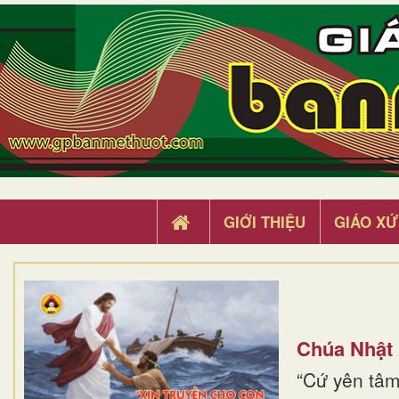
GIỚI THIỆU
GIÁO XỨ
Chúa Nhật
“Cứ yên tâm