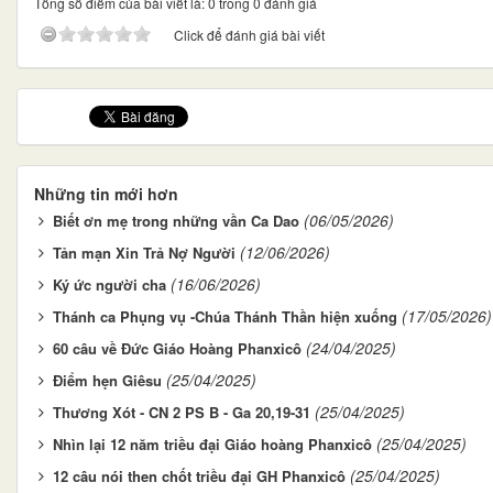
Tổng số điểm của bài viết là: 0 trong 0 đánh giá
Click để đánh giá bài viết
Những tin mới hơn
(06/05/2026)
Biết ơn mẹ trong những vần Ca Dao
(12/06/2026)
Tản mạn Xin Trả Nợ Người
(16/06/2026)
Ký ức người cha
(17/05/2026)
Thánh ca Phụng vụ -Chúa Thánh Thần hiện xuống
(24/04/2025)
60 câu về Ðức Giáo Hoàng Phanxicô
(25/04/2025)
Điểm hẹn Giêsu
(25/04/2025)
Thương Xót - CN 2 PS B - Ga 20,19-31
(25/04/2025)
Nhìn lại 12 năm triều đại Giáo hoàng Phanxicô
(25/04/2025)
12 câu nói then chốt triều đại GH Phanxicô