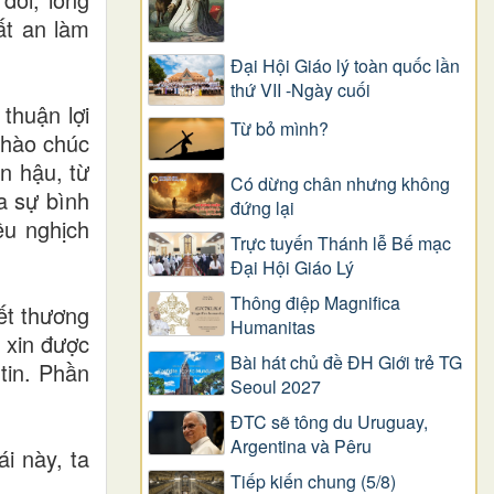
ất an làm
Đại Hội Giáo lý toàn quốc lần
thứ VII -Ngày cuối
thuận lợi
Từ bỏ mình?
chào chúc
ân hậu, từ
Có dừng chân nhưng không
a sự bình
đứng lại
ều nghịch
Trực tuyến Thánh lễ Bế mạc
Đại Hội Giáo Lý
Thông điệp Magnifica
ết thương
Humanitas
 xin được
Bài hát chủ đề ĐH Giới trẻ TG
tin. Phần
Seoul 2027
ĐTC sẽ tông du Uruguay,
Argentina và Pêru
i này, ta
Tiếp kiến chung (5/8)