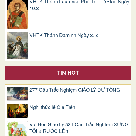
VHTK Thánh Laurensô Phó Tế - Tử Đạo Ngày
10.8
VHTK Thánh Đaminh Ngày 8. 8
TIN HOT
277 Câu Trắc Nghiệm GIÁO LÝ DỰ TÒNG
Nghi thức lễ Gia Tiên
Vui Học Giáo Lý 531 Câu Trắc Nghiệm XƯNG
TỘI & RƯỚC LỄ 1