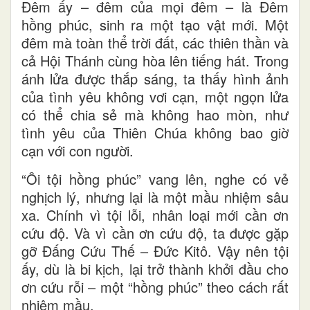
Đêm ấy – đêm của mọi đêm – là Đêm
hồng phúc, sinh ra một tạo vật mới. Một
đêm mà toàn thể trời đất, các thiên thần và
cả Hội Thánh cùng hòa lên tiếng hát. Trong
ánh lửa được thắp sáng, ta thấy hình ảnh
của tình yêu không vơi cạn, một ngọn lửa
có thể chia sẻ mà không hao mòn, như
tình yêu của Thiên Chúa không bao giờ
cạn với con người.
“Ôi tội hồng phúc” vang lên, nghe có vẻ
nghịch lý, nhưng lại là một mầu nhiệm sâu
xa. Chính vì tội lỗi, nhân loại mới cần ơn
cứu độ. Và vì cần ơn cứu độ, ta được gặp
gỡ Đấng Cứu Thế – Đức Kitô. Vậy nên tội
ấy, dù là bi kịch, lại trở thành khởi đầu cho
ơn cứu rỗi – một “hồng phúc” theo cách rất
nhiệm mầu.