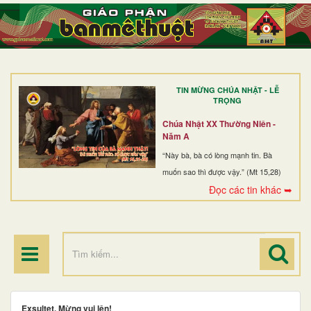
TRANG NHẤT
GIỚI THIỆU
GIÁO XỨ
TIN MỪNG CHÚA NHẬT - LỄ
DÒNG TU
TRỌNG
BAN MỤC VỤ
Chúa Nhật XX Thường Niên -
Năm A
ĐOÀN THỂ CG
“Này bà, bà có lòng mạnh tin. Bà
muốn sao thì được vậy.” (Mt 15,28)
LINH MỤC
Đọc các tin khác ➥
ĐIỂM HÀNH HƯƠNG
Exsultet, Mừng vui lên!