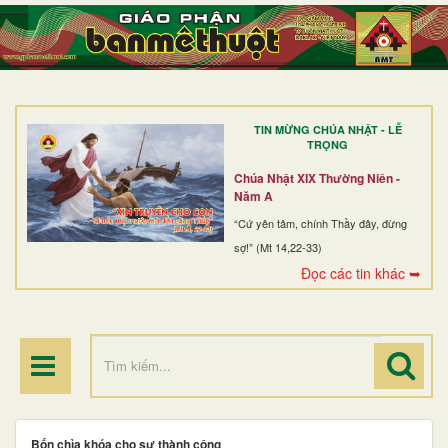
TRANG NHẤT
GIỚI THIỆU
GIÁO XỨ
TIN MỪNG CHÚA NHẬT - LỄ
DÒNG TU
TRỌNG
BAN MỤC VỤ
Chúa Nhật XIX Thường Niên -
Năm A
ĐOÀN THỂ CG
“Cứ yên tâm, chính Thầy đây, đừng
sợ!” (Mt 14,22-33)
LINH MỤC
Đọc các tin khác ➥
ĐIỂM HÀNH HƯƠNG
Bốn chìa khóa cho sự thành công