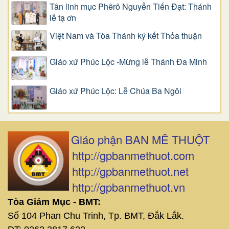
Tân linh mục Phêrô Nguyễn Tiến Đạt: Thánh
lễ tạ ơn
Việt Nam và Tòa Thánh ký kết Thỏa thuận
Giáo xứ Phúc Lộc -Mừng lễ Thánh Đa Minh
Giáo xứ Phúc Lộc: Lễ Chúa Ba Ngôi
Giáo phận BAN MÊ THUỘT
http://gpbanmethuot.com
http://gpbanmethuot.net
http://gpbanmethuot.vn
Tòa Giám Mục - BMT:
Số 104 Phan Chu Trinh, Tp. BMT, Đắk Lắk.