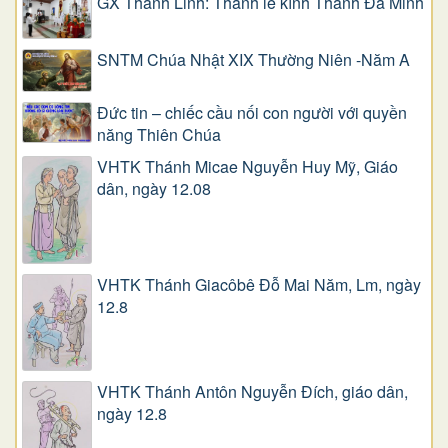
GX Thánh Linh: Thánh lễ kính Thánh Đa Minh
SNTM Chúa Nhật XIX Thường Niên -Năm A
Đức tin – chiếc cầu nối con người với quyền
năng Thiên Chúa
VHTK Thánh Micae Nguyễn Huy Mỹ, Giáo
dân, ngày 12.08
VHTK Thánh Giacôbê Ðỗ Mai Năm, Lm, ngày
12.8
VHTK Thánh Antôn Nguyễn Ðích, giáo dân,
ngày 12.8