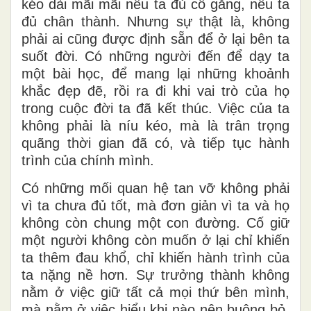
kéo dài mãi mãi nếu ta đủ cố gắng, nếu ta
đủ chân thành. Nhưng sự thật là, không
phải ai cũng được định sẵn để ở lại bên ta
suốt đời. Có những người đến để dạy ta
một bài học, để mang lại những khoảnh
khắc đẹp đẽ, rồi ra đi khi vai trò của họ
trong cuộc đời ta đã kết thúc. Việc của ta
không phải là níu kéo, mà là trân trọng
quãng thời gian đã có, và tiếp tục hành
trình của chính mình.
Có những mối quan hệ tan vỡ không phải
vì ta chưa đủ tốt, mà đơn giản vì ta và họ
không còn chung một con đường. Cố giữ
một người không còn muốn ở lại chỉ khiến
ta thêm đau khổ, chỉ khiến hành trình của
ta nặng nề hơn. Sự trưởng thành không
nằm ở việc giữ tất cả mọi thứ bên mình,
mà nằm ở việc hiểu khi nào nên buông bỏ,