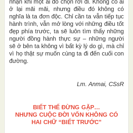
nhận khi một ai đó chọn rời đi. Không có ai
ở lại mãi mãi, nhưng điều đó không có
nghĩa là ta đơn độc. Chỉ cần ta vẫn tiếp tục
hành trình, vẫn mở lòng với những điều tốt
đẹp phía trước, ta sẽ luôn tìm thấy những
người đồng hành thực sự – những người
sẽ ở bên ta không vì bất kỳ lý do gì, mà chỉ
vì họ thật sự muốn cùng ta đi đến cuối con
đường.
Lm. Anmai, CSsR
BIẾT THẾ ĐỪNG GẶP…
NHƯNG CUỘC ĐỜI VỐN KHÔNG CÓ
HAI CHỮ “BIẾT TRƯỚC”