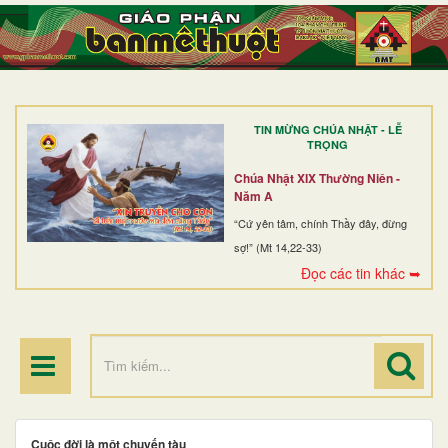
TRANG NHẤT
GIỚI THIỆU
GIÁO XỨ
TIN MỪNG CHÚA NHẬT - LỄ
DÒNG TU
TRỌNG
BAN MỤC VỤ
Chúa Nhật XIX Thường Niên -
Năm A
ĐOÀN THỂ CG
“Cứ yên tâm, chính Thầy đây, đừng
sợ!” (Mt 14,22-33)
LINH MỤC
Đọc các tin khác ➥
ĐIỂM HÀNH HƯƠNG
Cuộc đời là một chuyến tàu