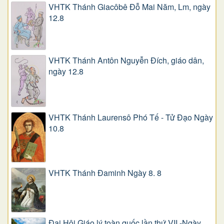
VHTK Thánh Giacôbê Ðỗ Mai Năm, Lm, ngày
12.8
VHTK Thánh Antôn Nguyễn Ðích, giáo dân,
ngày 12.8
VHTK Thánh Laurensô Phó Tế - Tử Đạo Ngày
10.8
VHTK Thánh Đaminh Ngày 8. 8
Đại Hội Giáo lý toàn quốc lần thứ VII -Ngày