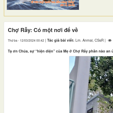
Chợ Rẫy: Có một nơi để về
|
Tác giả bài viết:
Lm. Anmai, CSsR |
Thứ ba - 12/03/2024 00:42
Tạ ơn Chúa, sự “hiện diện” của Mẹ ở Chợ Rẩy phần nào an ủ