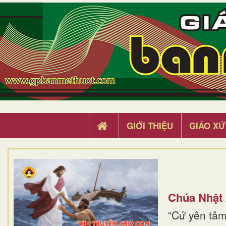
GIỚI THIỆU
GIÁO XỨ
Chúa Nhật
“Cứ yên tâm