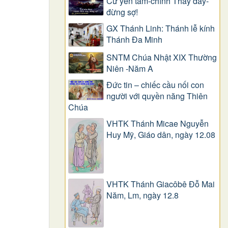
Cứ yên tâm-chính Thầy đây-
đừng sợ!
GX Thánh Linh: Thánh lễ kính
Thánh Đa Minh
SNTM Chúa Nhật XIX Thường
Niên -Năm A
Đức tin – chiếc cầu nối con
người với quyền năng Thiên
Chúa
VHTK Thánh Micae Nguyễn
Huy Mỹ, Giáo dân, ngày 12.08
VHTK Thánh Giacôbê Ðỗ Mai
Năm, Lm, ngày 12.8