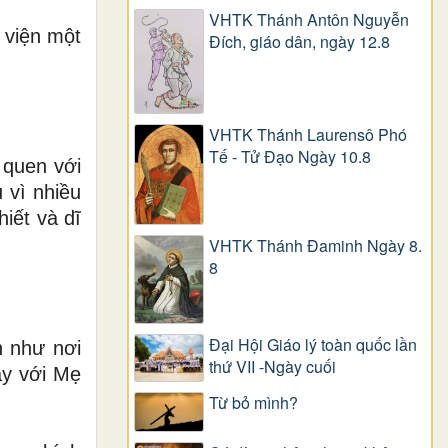
VHTK Thánh Antôn Nguyễn
 viện một
Ðích, giáo dân, ngày 12.8
VHTK Thánh Laurensô Phó
Tế - Tử Đạo Ngày 10.8
 quen với
 vì nhiều
iết và dĩ
VHTK Thánh Đaminh Ngày 8.
8
Đại Hội Giáo lý toàn quốc lần
h như nơi
thứ VII -Ngày cuối
ây với Mẹ
Từ bỏ mình?