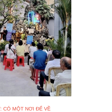
: CÓ MỘT NƠI ĐỂ VỀ