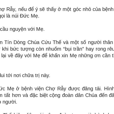
hợ Rẫy, nếu để ý sẽ thấy ở một góc nhỏ của bệnh
ọi là núi Đức Mẹ.
 cầu nguyện với Mẹ.
n Tín Dòng Chúa Cứu Thế và một số người thân
khi bức tượng còn nhuốm “bụi trần” hay rong rêu
 lại về đây với Mẹ để khấn xin Mẹ những ơn cần th
i tới nơi chữa trị này.
 Đức Mẹ ở bệnh viện Chợ Rẫy được đăng tải. Hìn
 tất hơn và đặc biệt cộng đoàn dân Chúa đến đ
o người.