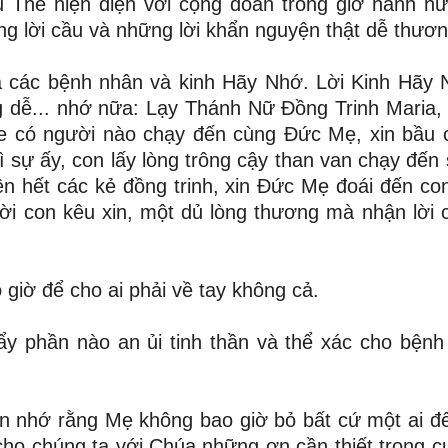
Thế hiện diện với cộng đoàn trong giờ hành h
g lời cầu và những lời khẩn nguyện thật dễ thươn
a các bệnh nhân và kinh Hãy Nhớ. Lời Kinh Hãy N
ng dễ... nhớ nữa: Lạy Thánh Nữ Đồng Trinh Maria, 
e có người nào chạy đến cùng Ðức Mẹ, xin bầu 
 sự ấy, con lấy lòng trông cậy than van chạy đến
 hết các kẻ đồng trinh, xin Ðức Mẹ đoái đến con 
ời con kêu xin, một dủ lòng thương mà nhận lời 
 giờ để cho ai phải về tay không cả.
y phần nào an ủi tinh thần và thể xác cho bệnh
ên nhớ rằng Mẹ không bao giờ bỏ bất cứ một ai đ
u cho chúng ta với Chúa những ơn cần thiết trong c