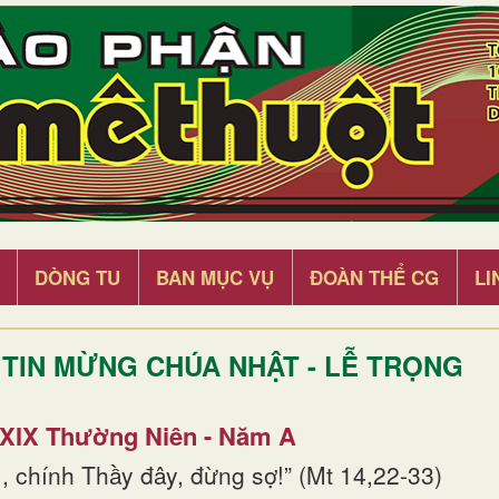
DÒNG TU
BAN MỤC VỤ
ĐOÀN THỂ CG
LI
TIN MỪNG CHÚA NHẬT - LỄ TRỌNG
 XIX Thường Niên - Năm A
, chính Thầy đây, đừng sợ!” (Mt 14,22-33)