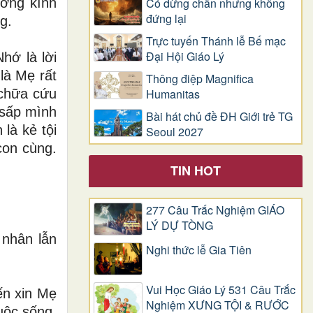
Có dừng chân nhưng không
ương kính
đứng lại
g.
Trực tuyến Thánh lễ Bế mạc
Đại Hội Giáo Lý
hớ là lời
là Mẹ rất
Thông điệp Magnifica
Humanitas
chữa cứu
 sấp mình
Bài hát chủ đề ĐH Giới trẻ TG
là kẻ tội
Seoul 2027
con cùng.
TIN HOT
277 Câu Trắc Nghiệm GIÁO
LÝ DỰ TÒNG
 nhân lẫn
Nghi thức lễ Gia Tiên
Vui Học Giáo Lý 531 Câu Trắc
ến xin Mẹ
Nghiệm XƯNG TỘI & RƯỚC
uộc sống,