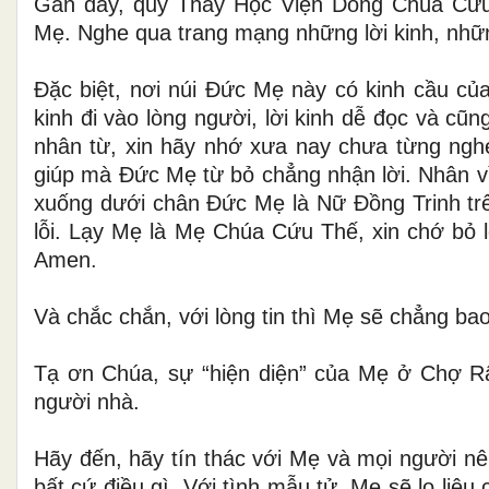
Gần đây, quý Thầy Học Viện Dòng Chúa Cứu 
Mẹ. Nghe qua trang mạng những lời kinh, nhữn
Đặc biệt, nơi núi Đức Mẹ này có kinh cầu củ
kinh đi vào lòng người, lời kinh dễ đọc và cũ
nhân từ, xin hãy nhớ xưa nay chưa từng ngh
giúp mà Ðức Mẹ từ bỏ chẳng nhận lời. Nhân vì
xuống dưới chân Ðức Mẹ là Nữ Đồng Trinh trên
lỗi. Lạy Mẹ là Mẹ Chúa Cứu Thế, xin chớ bỏ l
Amen
.
Và chắc chắn, với lòng tin thì Mẹ sẽ chẳng bao
Tạ ơn Chúa, sự “hiện diện” của Mẹ ở Chợ Rẩ
người nhà.
Hãy đến, hãy tín thác với Mẹ và mọi người n
bất cứ điều gì. Với tình mẫu tử, Mẹ sẽ lo liệ