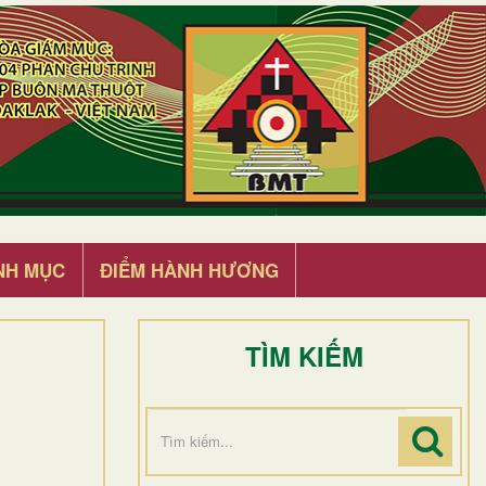
NH MỤC
ĐIỂM HÀNH HƯƠNG
TÌM KIẾM