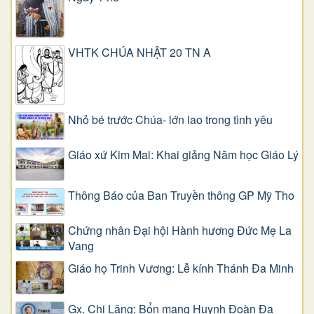
VHTK CHÚA NHẬT 20 TN A
Nhỏ bé trước Chúa- lớn lao trong tình yêu
Giáo xứ Kim Mai: Khai giảng Năm học Giáo Lý
Thông Báo của Ban Truyền thông GP Mỹ Tho
Chứng nhân Đại hội Hành hương Đức Mẹ La
Vang
Giáo họ Trinh Vương: Lễ kính Thánh Đa Minh
Gx. Chi Lăng: Bổn mạng Huynh Đoàn Đa