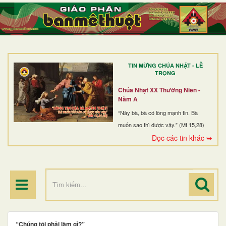
TRANG NHẤT
GIỚI THIỆU
GIÁO XỨ
TIN MỪNG CHÚA NHẬT - LỄ
DÒNG TU
TRỌNG
BAN MỤC VỤ
Chúa Nhật XX Thường Niên -
Năm A
ĐOÀN THỂ CG
“Này bà, bà có lòng mạnh tin. Bà
muốn sao thì được vậy.” (Mt 15,28)
LINH MỤC
Đọc các tin khác ➥
ĐIỂM HÀNH HƯƠNG
“Chúng tôi phải làm gì?”