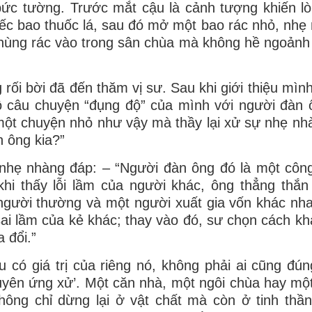
bức tường. Trước mắt cậu là cảnh tượng khiến l
iếc bao thuốc lá, sau đó mở một bao rác nhỏ, nhẹ
y thùng rác vào trong sân chùa mà không hề ngoảnh
rối bời đã đến thăm vị sư. Sau khi giới thiệu mình
bộ câu chuyện “đụng độ” của mình với người đàn 
 một chuyện nhỏ như vậy mà thầy lại xử sự nhẹ nh
n ông kia?”
 nhẹ nhàng đáp: – “Người đàn ông đó là một công
i thấy lỗi lầm của người khác, ông thẳng thắn 
gười thường và một người xuất gia vốn khác nh
ự sai lầm của kẻ khác; thay vào đó, sư chọn cách k
 đổi.”
ều có giá trị của riêng nó, không phải ai cũng đún
‘duyên ứng xử’. Một căn nhà, một ngôi chùa hay mộ
ông chỉ dừng lại ở vật chất mà còn ở tinh thầ