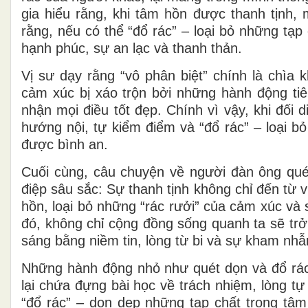
gia hiểu rằng, khi tâm hồn được thanh tịnh, 
rằng, nếu có thể “đổ rác” – loại bỏ những tạp
hạnh phúc, sự an lạc và thanh thản.
Vị sư dạy rằng “vô phân biệt” chính là chìa 
cảm xúc bị xáo trộn bởi những hành động tiê
nhận mọi điều tốt đẹp. Chính vì vậy, khi đối 
hướng nội, tự kiểm điểm và “đổ rác” – loại b
được bình an.
Cuối cùng, câu chuyện về người đàn ông qué
điệp sâu sắc: Sự thanh tịnh không chỉ đến từ 
hồn, loại bỏ những “rác rưởi” của cảm xúc và 
đó, không chỉ cộng đồng sống quanh ta sẽ tr
sáng bằng niềm tin, lòng từ bi và sự kham nhẫ
Những hành động nhỏ như quét dọn và đổ rá
lại chứa đựng bài học về trách nhiệm, lòng t
“đổ rác” – dọn dẹp những tạp chất trong tâm