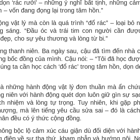
 dọn ‘rác rưởi’ – những ý nghĩ bất tịnh, những cảm
m – vốn đang đọng lại trong tâm hồn.”
ộng vật lý mà còn là quá trình “đổ rác” – loại bỏ 
ng sáng. “Đầu óc và trái tim con người cần được
 đẹp, cho sự yêu thương và lòng từ bi.”
ng thanh niên. Ba ngày sau, cậu đã tìm đến nhà 
ộng bốc đồng của mình. Cậu nói: – “Tôi đã học đượ
húng ta cần học cách ‘đổ rác’ trong tâm hồn, dọn 
 là những hành động vật lý đơn thuần mà ẩn chứ
g niên với hành động quét dọn luôn giữ gìn sự sạ
ch nhiệm và lòng tự trọng. Tuy nhiên, khi gặp p
ượng, mà lên tiếng yêu cầu sửa sai – đó là các
hân đều có ý thức cộng đồng.
không bộc lộ cảm xúc cáu giận dù đối diện với hàn
g điệp về sự tha thứ, kham nhẫn và hướng nội. N