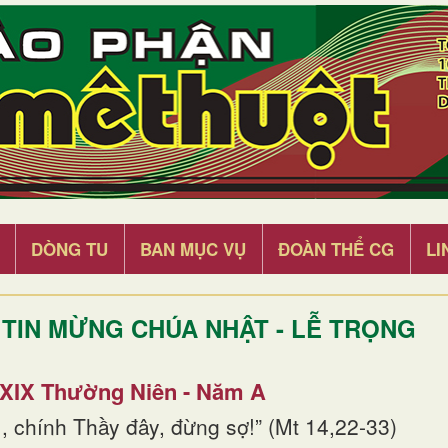
DÒNG TU
BAN MỤC VỤ
ĐOÀN THỂ CG
LI
TIN MỪNG CHÚA NHẬT - LỄ TRỌNG
 XIX Thường Niên - Năm A
, chính Thầy đây, đừng sợ!” (Mt 14,22-33)