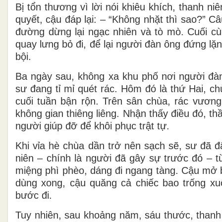
Bị tổn thương vì lời nói khiêu khích, thanh n
quyết, cậu đáp lại: – “Không nhặt thì sao?” C
đường dừng lại ngạc nhiên và tò mò. Cuối cù
quay lưng bỏ đi, để lại người đàn ông đứng lặ
bội.
Ba ngày sau, không xa khu phố nơi người đàn 
sư đang tỉ mỉ quét rác. Hôm đó là thứ Hai, c
cuối tuần bận rộn. Trên sân chùa, rác vương
không gian thiêng liêng. Nhận thấy điều đó, th
người giúp đỡ để khôi phục trật tự.
Khi vỉa hè chùa dần trở nên sạch sẽ, sư đã đ
niên – chính là người đã gây sự trước đó – t
miệng phì phèo, dáng đi ngang tàng. Cậu mở ba
dùng xong, cậu quăng cả chiếc bao trống xu
bước đi.
Tuy nhiên, sau khoảng năm, sáu thước, thanh n