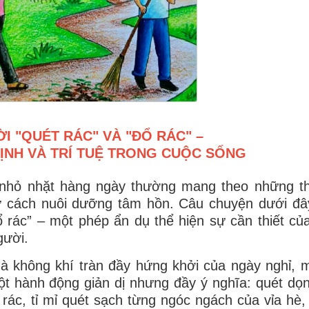
I "QUÉT RÁC" VÀ "ĐỔ RÁC" –
TỊNH VÀ TRÍ TUỆ TRONG CUỘC SỐNG
 nhỏ nhặt hàng ngày thường mang theo những t
ư cách nuôi dưỡng tâm hồn. Câu chuyện dưới đâ
ổ rác” – một phép ẩn dụ thể hiện sự cần thiết của
gười.
mà không khí tràn đầy hứng khởi của ngày nghỉ, 
ột hành động giản dị nhưng đầy ý nghĩa: quét dọ
rác, tỉ mỉ quét sạch từng ngóc ngách của vỉa hè