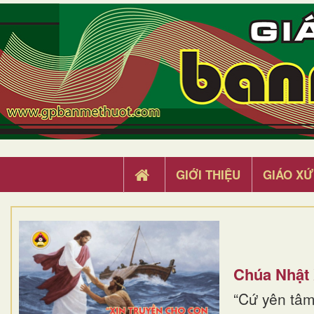
GIỚI THIỆU
GIÁO XỨ
Chúa Nhật
“Cứ yên tâm