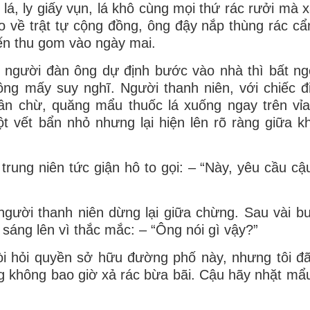
lá, ly giấy vụn, lá khô cùng mọi thứ rác rưởi mà x
ao về trật tự cộng đồng, ông đậy nắp thùng rác cẩ
đến thu gom vào ngày mai.
, người đàn ông dự định bước vào nhà thì bất n
ông mấy suy nghĩ. Người thanh niên, với chiếc đ
chần chừ, quăng mẩu thuốc lá xuống ngay trên vỉ
 vết bẩn nhỏ nhưng lại hiện lên rõ ràng giữa k
trung niên tức giận hô to gọi: – “Này, yêu cầu cậu
người thanh niên dừng lại giữa chừng. Sau vài b
 sáng lên vì thắc mắc: – “Ông nói gì vậy?”
òi hỏi quyền sở hữu đường phố này, nhưng tôi đ
ng không bao giờ xả rác bừa bãi. Cậu hãy nhặt mẩu