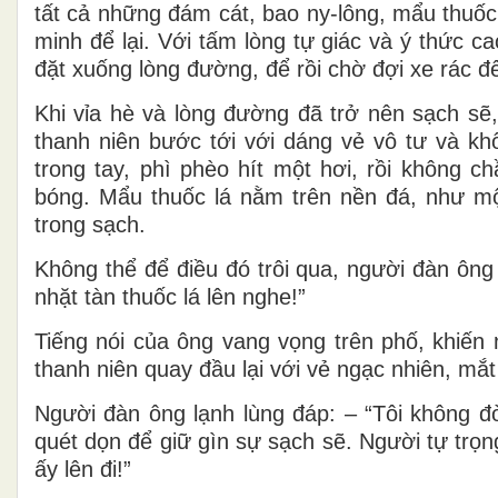
tất cả những đám cát, bao ny-lông, mẩu thuốc 
minh để lại. Với tấm lòng tự giác và ý thức c
đặt xuống lòng đường, để rồi chờ đợi xe rác 
Khi vỉa hè và lòng đường đã trở nên sạch sẽ
thanh niên bước tới với dáng vẻ vô tư và kh
trong tay, phì phèo hít một hơi, rồi không 
bóng. Mẩu thuốc lá nằm trên nền đá, như một
trong sạch.
Không thể để điều đó trôi qua, người đàn ông 
nhặt tàn thuốc lá lên nghe!”
Tiếng nói của ông vang vọng trên phố, khiến 
thanh niên quay đầu lại với vẻ ngạc nhiên, mắt
Người đàn ông lạnh lùng đáp: – “Tôi không đ
quét dọn để giữ gìn sự sạch sẽ. Người tự trọ
ấy lên đi!”