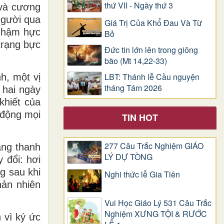
thứ VII - Ngày thứ 3
 và cương
người qua
Giá Trị Của Khổ Ðau Và Từ
n hậm hực
Bỏ
trạng bực
Đức tin lớn lên trong giông
bão (Mt 14,22-33)
LBT: Thánh lễ Cầu nguyện
h, một vị
tháng Tám 2026
 hai ngày
khiết của
n động mọi
TIN HOT
277 Câu Trắc Nghiệm GIÁO
àng thanh
LÝ DỰ TÒNG
 đổi: hơi
g sau khi
Nghi thức lễ Gia Tiên
hản nhiên
Vui Học Giáo Lý 531 Câu Trắc
Nghiệm XƯNG TỘI & RƯỚC
 vì ký ức