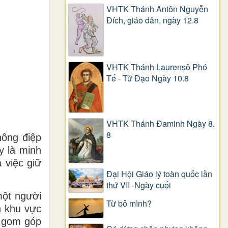
VHTK Thánh Antôn Nguyễn
Ðích, giáo dân, ngày 12.8
VHTK Thánh Laurensô Phó
Tế - Tử Đạo Ngày 10.8
VHTK Thánh Đaminh Ngày 8.
8
hông điệp
y là minh
 việc giữ
Đại Hội Giáo lý toàn quốc lần
thứ VII -Ngày cuối
một người
Từ bỏ mình?
n khu vực
, gom góp