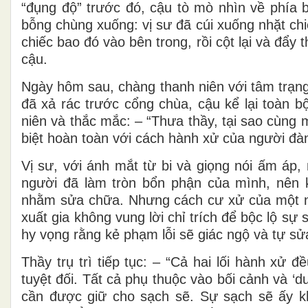
“đụng độ” trước đó, cậu tò mò nhìn về phía 
bỗng chùng xuống: vị sư đã cúi xuống nhặt ch
chiếc bao đó vào bên trong, rồi cột lại và đẩ
cậu.
Ngày hôm sau, chàng thanh niên với tâm trạng 
đã xả rác trước cổng chùa, cậu kể lại toàn 
niên và thắc mắc: – “Thưa thầy, tại sao cùng
biệt hoàn toàn với cách hành xử của người đà
Vị sư, với ánh mắt từ bi và giọng nói ấm áp,
người đã làm tròn bổn phận của mình, nên kh
nhằm sửa chữa. Nhưng cách cư xử của một n
xuất gia không vung lời chỉ trích để bộc lộ s
hy vọng rằng kẻ phạm lỗi sẽ giác ngộ và tự sửa
Thầy trụ trì tiếp tục: – “Cả hai lối hành xử đ
tuyệt đối. Tất cả phụ thuộc vào bối cảnh và 
cần được giữ cho sạch sẽ. Sự sạch sẽ ấy kh