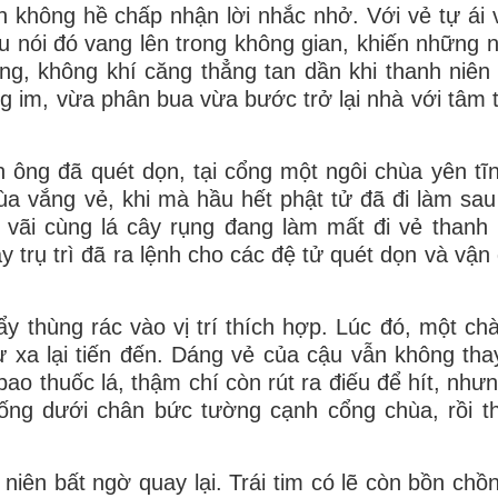
iên không hề chấp nhận lời nhắc nhở. Với vẻ tự ái
âu nói đó vang lên trong không gian, khiến những 
ng, không khí căng thẳng tan dần khi thanh niê
ng im, vừa phân bua vừa bước trở lại nhà với tâm 
ông đã quét dọn, tại cổng một ngôi chùa yên tĩn
hùa vắng vẻ, khi mà hầu hết phật tử đã đi làm sau
 vãi cùng lá cây rụng đang làm mất đi vẻ thanh 
ầy trụ trì đã ra lệnh cho các đệ tử quét dọn và vậ
ẩy thùng rác vào vị trí thích hợp. Lúc đó, một ch
ừ xa lại tiến đến. Dáng vẻ của cậu vẫn không thay
o thuốc lá, thậm chí còn rút ra điếu để hít, nhưn
ống dưới chân bức tường cạnh cổng chùa, rồi t
iên bất ngờ quay lại. Trái tim có lẽ còn bồn chồn