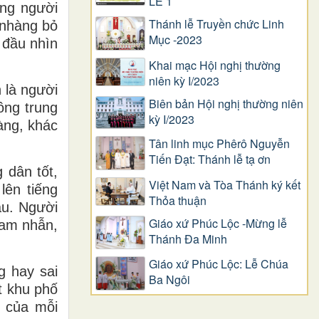
LỄ 1
òng người
Thánh lễ Truyền chức Linh
 nhàng bỏ
Mục -2023
 đầu nhìn
Khai mạc Hội nghị thường
niên kỳ I/2023
 là người
Biên bản Hội nghị thường niên
ông trung
kỳ I/2023
àng, khác
Tân linh mục Phêrô Nguyễn
Tiến Đạt: Thánh lễ tạ ơn
 dân tốt,
Việt Nam và Tòa Thánh ký kết
lên tiếng
Thỏa thuận
au. Người
Giáo xứ Phúc Lộc -Mừng lễ
ham nhẫn,
Thánh Đa Minh
Giáo xứ Phúc Lộc: Lễ Chúa
g hay sai
Ba Ngôi
t khu phố
n của mỗi