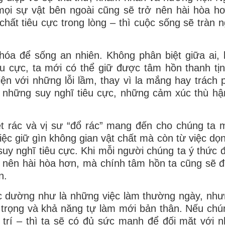
mọi sự vật bên ngoài cũng sẽ trở nên hài hòa hơ
 chất tiêu cực trong lòng – thì cuộc sống sẽ tràn 
khóa để sống an nhiên. Không phân biệt giữa ai,
u cực, ta mới có thể giữ được tâm hồn thanh tị
diện với những lỗi lầm, thay vì la mắng hay trách 
ỏ những suy nghĩ tiêu cực, những cảm xúc thù hậ
t rác và vị sư “đổ rác” mang đến cho chúng ta 
việc giữ gìn không gian vật chất mà còn từ việc dọ
suy nghĩ tiêu cực. Khi mỗi người chúng ta ý thức 
ở nên hài hòa hơn, mà chính tâm hồn ta cũng sẽ 
n.
c dường như là những việc làm thường ngày, nh
ự trọng và khả năng tự làm mới bản thân. Nếu chún
 trí – thì ta sẽ có đủ sức mạnh để đối mặt với 