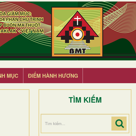
NH MỤC
ĐIỂM HÀNH HƯƠNG
TÌM KIẾM