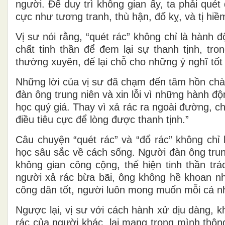
người. Để duy trì không gian ấy, ta phải quét
cực như tương tranh, thù hận, đố kỵ, và tị hiề
Vị sư nói rằng, “quét rác” không chỉ là hành đ
chất tinh thần để đem lại sự thanh tịnh, tro
thường xuyên, để lại chỗ cho những ý nghĩ tốt
Những lời của vị sư đã chạm đến tâm hồn chà
đàn ông trung niên và xin lỗi vì những hành đ
học quý giá. Thay vì xả rác ra ngoài đường, c
điều tiêu cực để lòng được thanh tịnh.”
Câu chuyện “quét rác” và “đổ rác” không chỉ
học sâu sắc về cách sống. Người đàn ông trun
không gian công cộng, thể hiện tinh thần trá
người xả rác bừa bãi, ông không hề khoan nh
công dân tốt, người luôn mong muốn mỗi cá n
Ngược lại, vị sư với cách hành xử dịu dàng, 
rác của người khác, lại mang trong mình thôn