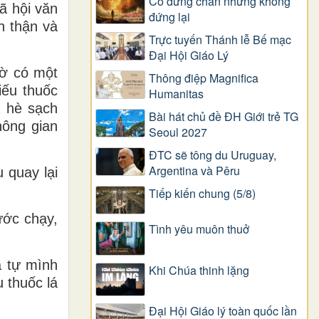
Có dừng chân nhưng không
ã hội văn
đứng lại
n thận và
Trực tuyến Thánh lễ Bế mạc
Đại Hội Giáo Lý
gờ có một
Thông điệp Magnifica
iếu thuốc
Humanitas
a hè sạch
Bài hát chủ đề ĐH Giới trẻ TG
hông gian
Seoul 2027
ĐTC sẽ tông du Uruguay,
Argentina và Pêru
 quay lại
Tiếp kiến chung (5/8)
ước chạy,
Tình yêu muôn thuở
ã tự mình
Khi Chúa thinh lặng
 thuốc lá
Đại Hội Giáo lý toàn quốc lần