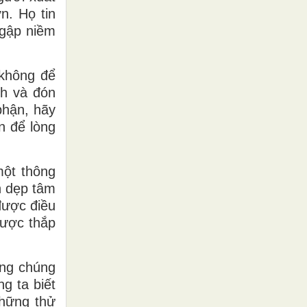
n. Họ tin
ngập niềm
 không để
nh và đón
phận, hãy
n để lòng
một thông
n dẹp tâm
được điều
được thắp
ưng chúng
g ta biết
những thử