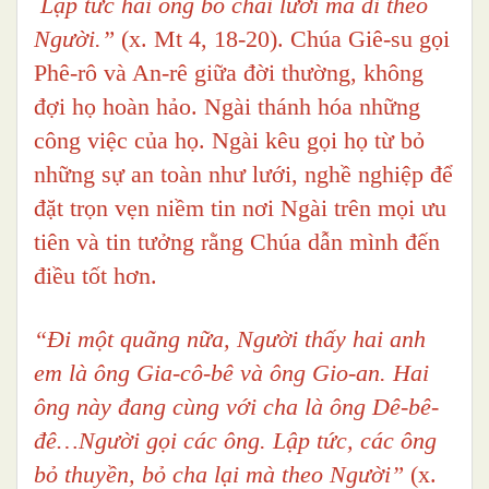
Lập tức hai ông bỏ chài lưới mà đi theo
Người.”
(x. Mt 4, 18-20). Chúa Giê-su gọi
Phê-rô và An-rê giữa đời thường, không
đợi họ hoàn hảo. Ngài thánh hóa những
công việc của họ. Ngài kêu gọi họ từ bỏ
những sự an toàn như lưới, nghề nghiệp để
đặt trọn vẹn niềm tin nơi Ngài trên mọi ưu
tiên và tin tưởng rằng Chúa dẫn mình đến
điều tốt hơn.
“Đi một quãng nữa, Người thấy hai anh
em là ông Gia-cô-bê và ông Gio-an. Hai
ông này đang cùng với cha là ông Dê-bê-
đê…Người gọi các ông. Lập tức, các ông
bỏ thuyền, bỏ cha lại mà theo Người”
(x.