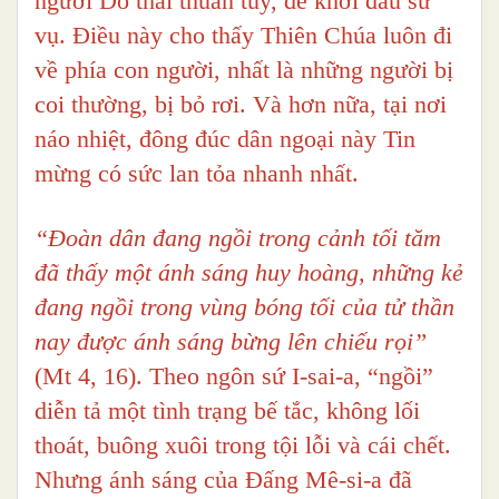
người Do thái thuần túy, để khởi đầu sứ
vụ. Điều này cho thấy Thiên Chúa luôn đi
về phía con người, nhất là những người bị
coi thường, bị bỏ rơi. Và hơn nữa, tại nơi
náo nhiệt, đông đúc dân ngoại này Tin
mừng có sức lan tỏa nhanh nhất.
“Đoàn dân đang ngồi trong cảnh tối tăm
đã thấy một ánh sáng huy hoàng, những kẻ
đang ngồi trong vùng bóng tối của tử thần
nay được ánh sáng bừng lên chiếu rọi”
(Mt 4, 16). Theo ngôn sứ I-sai-a, “ngồi”
diễn tả một tình trạng bế tắc, không lối
thoát, buông xuôi trong tội lỗi và cái chết.
Nhưng ánh sáng của Đấng Mê-si-a đã