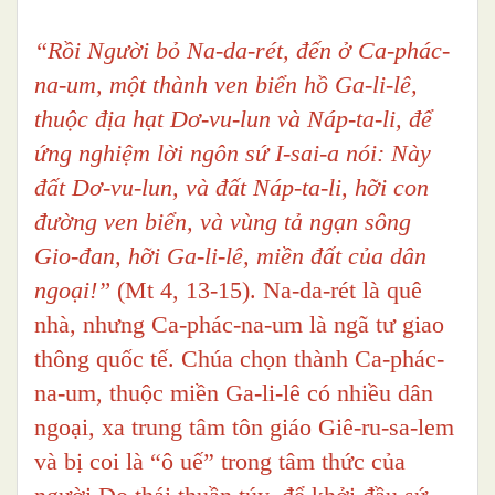
“Rồi Người bỏ Na-da-rét, đến ở Ca-phác-
na-um, một thành ven biển hồ Ga-li-lê,
thuộc địa hạt Dơ-vu-lun và Náp-ta-li, để
ứng nghiệm lời ngôn sứ I-sai-a nói: Này
đất Dơ-vu-lun, và đất Náp-ta-li, hỡi con
đường ven biển, và vùng tả ngạn sông
Gio-đan, hỡi Ga-li-lê, miền đất của dân
ngoại!
”
(Mt 4, 13-15). Na-da-rét là quê
nhà, nhưng Ca-phác-na-um là ngã tư giao
thông quốc tế. Chúa chọn thành Ca-phác-
na-um, thuộc miền Ga-li-lê có nhiều dân
ngoại, xa trung tâm tôn giáo Giê-ru-sa-lem
và bị coi là “ô uế” trong tâm thức của