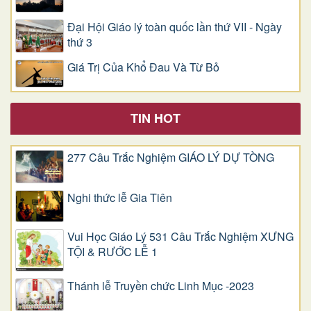
Đại Hội Giáo lý toàn quốc lần thứ VII - Ngày
thứ 3
Giá Trị Của Khổ Ðau Và Từ Bỏ
TIN HOT
277 Câu Trắc Nghiệm GIÁO LÝ DỰ TÒNG
Nghi thức lễ Gia Tiên
Vui Học Giáo Lý 531 Câu Trắc Nghiệm XƯNG
TỘI & RƯỚC LỄ 1
Thánh lễ Truyền chức Linh Mục -2023