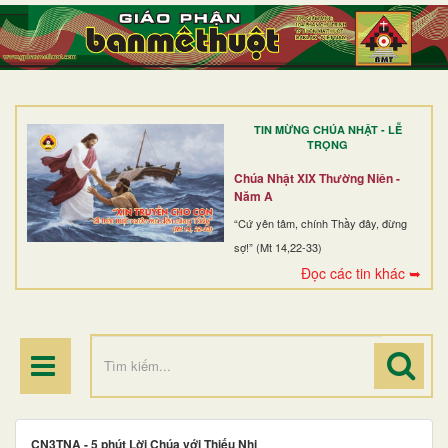
TRANG NHẤT
GIỚI THIỆU
GIÁO XỨ
TIN MỪNG CHÚA NHẬT - LỄ
DÒNG TU
TRỌNG
BAN MỤC VỤ
Chúa Nhật XIX Thường Niên -
Năm A
ĐOÀN THỂ CG
“Cứ yên tâm, chính Thầy đây, đừng
sợ!” (Mt 14,22-33)
LINH MỤC
Đọc các tin khác ➥
ĐIỂM HÀNH HƯƠNG
CN3TNA - 5 phút Lời Chúa với Thiếu Nhi