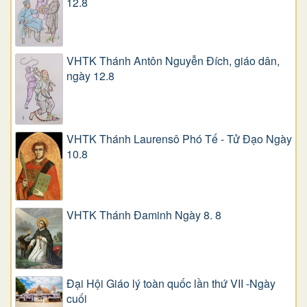
12.8
VHTK Thánh Antôn Nguyễn Ðích, giáo dân,
ngày 12.8
VHTK Thánh Laurensô Phó Tế - Tử Đạo Ngày
10.8
VHTK Thánh Đaminh Ngày 8. 8
Đại Hội Giáo lý toàn quốc lần thứ VII -Ngày
cuối