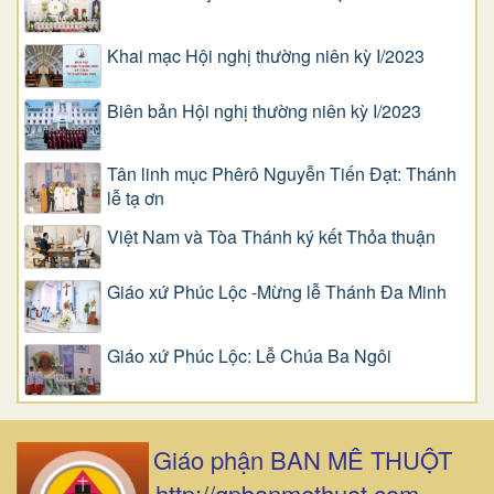
Khai mạc Hội nghị thường niên kỳ I/2023
Biên bản Hội nghị thường niên kỳ I/2023
Tân linh mục Phêrô Nguyễn Tiến Đạt: Thánh
lễ tạ ơn
Việt Nam và Tòa Thánh ký kết Thỏa thuận
Giáo xứ Phúc Lộc -Mừng lễ Thánh Đa Minh
Giáo xứ Phúc Lộc: Lễ Chúa Ba Ngôi
Giáo phận BAN MÊ THUỘT
http://gpbanmethuot.com