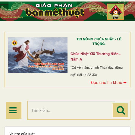
TRANG NHẤT
GIỚI THIỆU
GIÁO XỨ
TIN MỪNG CHÚA NHẬT - LỄ
DÒNG TU
TRỌNG
BAN MỤC VỤ
Chúa Nhật XIX Thường Niên -
Năm A
ĐOÀN THỂ CG
“Cứ yên tâm, chính Thầy đây, đừng
sợ!” (Mt 14,22-33)
LINH MỤC
Đọc các tin khác ➥
ĐIỂM HÀNH HƯƠNG
Vai trò của luật