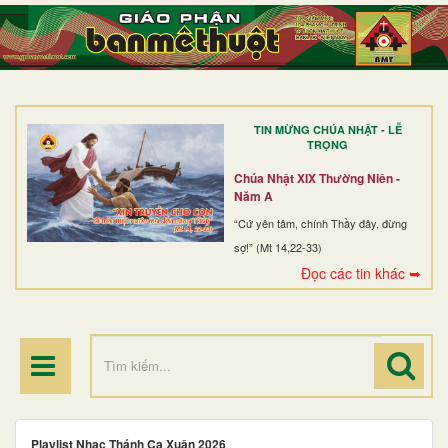
TRANG NHẤT
GIỚI THIỆU
GIÁO XỨ
TIN MỪNG CHÚA NHẬT - LỄ
DÒNG TU
TRỌNG
BAN MỤC VỤ
Chúa Nhật XIX Thường Niên -
Năm A
ĐOÀN THỂ CG
“Cứ yên tâm, chính Thầy đây, đừng
sợ!” (Mt 14,22-33)
LINH MỤC
Đọc các tin khác ➥
ĐIỂM HÀNH HƯƠNG
Playlist Nhạc Thánh Ca Xuân 2026