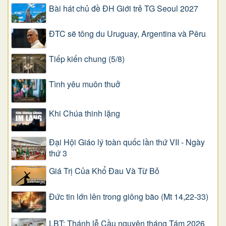
Bài hát chủ đề ĐH Giới trẻ TG Seoul 2027
ĐTC sẽ tông du Uruguay, Argentina và Pêru
Tiếp kiến chung (5/8)
Tình yêu muôn thuở
Khi Chúa thinh lặng
Đại Hội Giáo lý toàn quốc lần thứ VII - Ngày
thứ 3
Giá Trị Của Khổ Ðau Và Từ Bỏ
Đức tin lớn lên trong giông bão (Mt 14,22-33)
LBT: Thánh lễ Cầu nguyện tháng Tám 2026