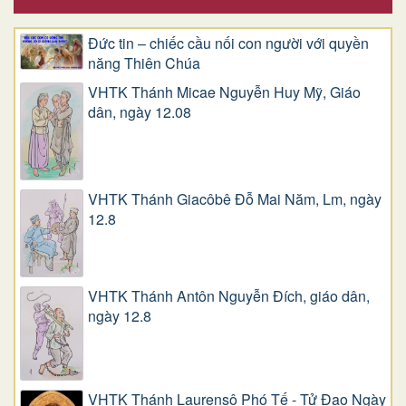
Đức tin – chiếc cầu nối con người với quyền
năng Thiên Chúa
VHTK Thánh Micae Nguyễn Huy Mỹ, Giáo
dân, ngày 12.08
VHTK Thánh Giacôbê Ðỗ Mai Năm, Lm, ngày
12.8
VHTK Thánh Antôn Nguyễn Ðích, giáo dân,
ngày 12.8
VHTK Thánh Laurensô Phó Tế - Tử Đạo Ngày