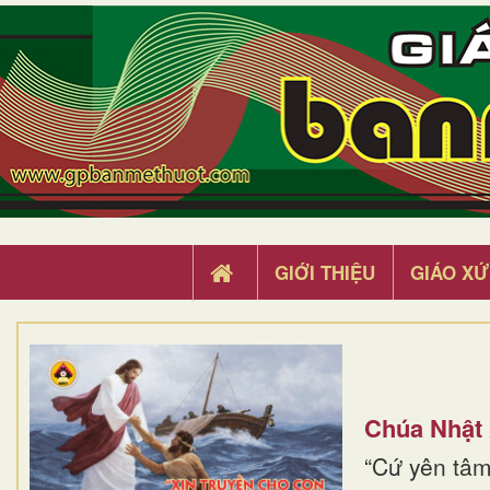
GIỚI THIỆU
GIÁO XỨ
Chúa Nhật
“Cứ yên tâm