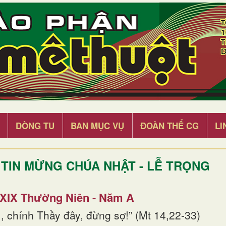
DÒNG TU
BAN MỤC VỤ
ĐOÀN THỂ CG
LI
TIN MỪNG CHÚA NHẬT - LỄ TRỌNG
 XIX Thường Niên - Năm A
, chính Thầy đây, đừng sợ!” (Mt 14,22-33)