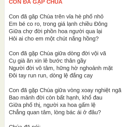
CON ĐÃ GẶP CHÚA
Con đã găp Chúa trên vỉa hè phố nhỏ
Em bé co ro, trong giá lạnh chiều Đông
Giữa chợ đời phồn hoa người qua lại
Hỏi ai cho em một chút nắng hồng?
Con đã gặp Chúa giữa dòng đời vội vã
Cụ già ăn xin lê bước thân gầy
Người đời vô tâm, hững hờ nghoảnh mặt
Đôi tay run run, dòng lệ đắng cay
Con đã gặp Chúa giữa vòng xoay nghiệt ngã
Bao mảnh đời còn bất hạnh, khổ đau
Giữa phố thị, người xa hoa gấm lệ
Chẳng quan tâm, lòng bác ái ở đâu?
Chúa đã nói: