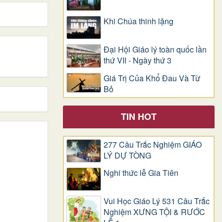
Khi Chúa thinh lặng
Đại Hội Giáo lý toàn quốc lần
thứ VII - Ngày thứ 3
Giá Trị Của Khổ Ðau Và Từ
Bỏ
TIN HOT
277 Câu Trắc Nghiệm GIÁO
LÝ DỰ TÒNG
Nghi thức lễ Gia Tiên
Vui Học Giáo Lý 531 Câu Trắc
Nghiệm XƯNG TỘI & RƯỚC