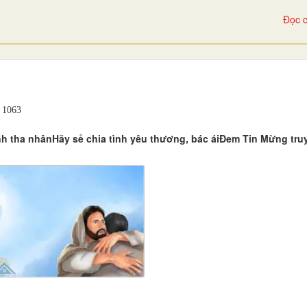
Đọc c
1063
h tha nhânHãy sẻ chia tình yêu thương, bác áiĐem Tin Mừng tru