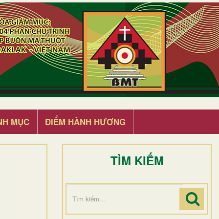
NH MỤC
ĐIỂM HÀNH HƯƠNG
TÌM KIẾM