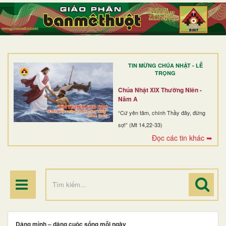
TRANG NHẤT
GIỚI THIỆU
GIÁO XỨ
TIN MỪNG CHÚA NHẬT - LỄ
DÒNG TU
TRỌNG
BAN MỤC VỤ
Chúa Nhật XIX Thường Niên -
Năm A
ĐOÀN THỂ CG
“Cứ yên tâm, chính Thầy đây, đừng
sợ!” (Mt 14,22-33)
LINH MỤC
Đọc các tin khác ➥
ĐIỂM HÀNH HƯƠNG
Dâng mình – dâng cuộc sống mỗi ngày