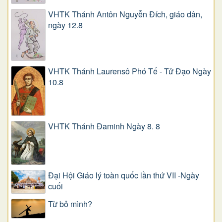
VHTK Thánh Antôn Nguyễn Ðích, giáo dân,
ngày 12.8
VHTK Thánh Laurensô Phó Tế - Tử Đạo Ngày
10.8
VHTK Thánh Đaminh Ngày 8. 8
Đại Hội Giáo lý toàn quốc lần thứ VII -Ngày
cuối
Từ bỏ mình?