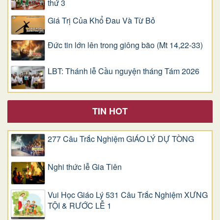
thứ 3
Giá Trị Của Khổ Ðau Và Từ Bỏ
Đức tin lớn lên trong giông bão (Mt 14,22-33)
LBT: Thánh lễ Cầu nguyện tháng Tám 2026
TIN HOT
277 Câu Trắc Nghiệm GIÁO LÝ DỰ TÒNG
Nghi thức lễ Gia Tiên
Vui Học Giáo Lý 531 Câu Trắc Nghiệm XƯNG
TỘI & RƯỚC LỄ 1