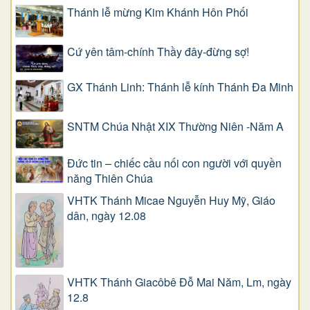
Thánh lễ mừng Kim Khánh Hôn Phối
Cứ yên tâm-chính Thầy đây-đừng sợ!
GX Thánh Linh: Thánh lễ kính Thánh Đa Minh
SNTM Chúa Nhật XIX Thường Niên -Năm A
Đức tin – chiếc cầu nối con người với quyền
năng Thiên Chúa
VHTK Thánh Micae Nguyễn Huy Mỹ, Giáo
dân, ngày 12.08
VHTK Thánh Giacôbê Ðỗ Mai Năm, Lm, ngày
12.8