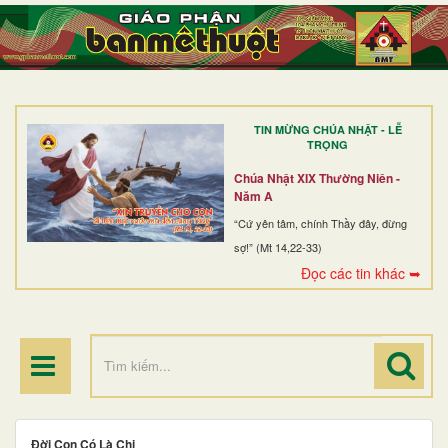
TRANG NHẤT
GIỚI THIỆU
GIÁO XỨ
TIN MỪNG CHÚA NHẬT - LỄ
DÒNG TU
TRỌNG
BAN MỤC VỤ
Chúa Nhật XIX Thường Niên -
Năm A
ĐOÀN THỂ CG
“Cứ yên tâm, chính Thầy đây, đừng
sợ!” (Mt 14,22-33)
LINH MỤC
Đọc các tin khác ➥
ĐIỂM HÀNH HƯƠNG
Đời Con Có Là Chi