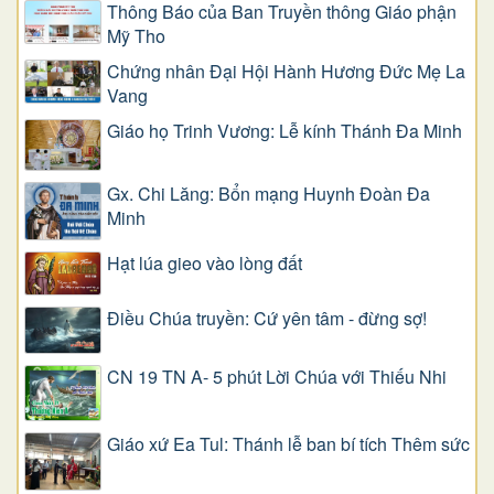
Thông Báo của Ban Truyền thông Giáo phận
Mỹ Tho
Chứng nhân Đại Hội Hành Hương Đức Mẹ La
Vang
Giáo họ Trinh Vương: Lễ kính Thánh Đa Minh
Gx. Chi Lăng: Bổn mạng Huynh Đoàn Đa
Minh
Hạt lúa gieo vào lòng đất
Điều Chúa truyền: Cứ yên tâm - đừng sợ!
CN 19 TN A- 5 phút Lời Chúa với Thiếu Nhi
Giáo xứ Ea Tul: Thánh lễ ban bí tích Thêm sức