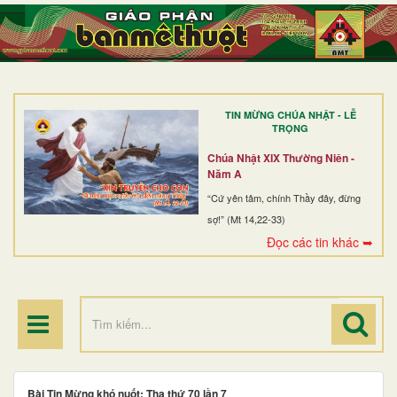
TRANG NHẤT
GIỚI THIỆU
GIÁO XỨ
TIN MỪNG CHÚA NHẬT - LỄ
DÒNG TU
TRỌNG
BAN MỤC VỤ
Chúa Nhật XIX Thường Niên -
Năm A
ĐOÀN THỂ CG
“Cứ yên tâm, chính Thầy đây, đừng
sợ!” (Mt 14,22-33)
LINH MỤC
Đọc các tin khác ➥
ĐIỂM HÀNH HƯƠNG
Bài Tin Mừng khó nuốt: Tha thứ 70 lần 7