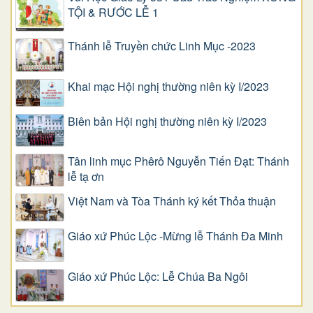
TỘI & RƯỚC LỄ 1
Thánh lễ Truyền chức Linh Mục -2023
Khai mạc Hội nghị thường niên kỳ I/2023
Biên bản Hội nghị thường niên kỳ I/2023
Tân linh mục Phêrô Nguyễn Tiến Đạt: Thánh
lễ tạ ơn
Việt Nam và Tòa Thánh ký kết Thỏa thuận
Giáo xứ Phúc Lộc -Mừng lễ Thánh Đa Minh
Giáo xứ Phúc Lộc: Lễ Chúa Ba Ngôi