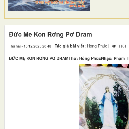
Đức Me Kon Rơng Pơ Dram
|
Tác giả bài viết:
Hồng Phúc |
Thứ hai - 15/12/2025 20:48
1161
ĐỨC MẸ KON RƠNG PƠ DRAMThơ: Hồng PhúcNhạc: Phạm Thị B