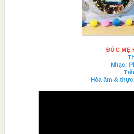
ĐỨC MẸ 
T
Nhạc: P
Tiế
Hòa âm & thực 