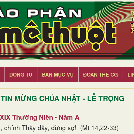
DÒNG TU
BAN MỤC VỤ
ĐOÀN THỂ CG
LI
TIN MỪNG CHÚA NHẬT - LỄ TRỌNG
 XIX Thường Niên - Năm A
, chính Thầy đây, đừng sợ!” (Mt 14,22-33)