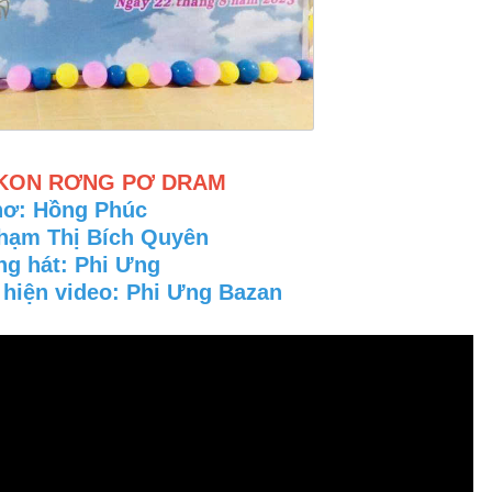
KON RƠNG PƠ DRAM
hơ: Hồng Phúc
hạm Thị Bích Quyên
ng hát: Phi Ưng
hiện video: Phi Ưng Bazan