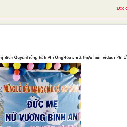
Đọc c
ích QuyênTiếng hát: Phi ƯngHòa âm & thực hiện video: Phi 