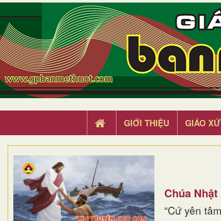
GIỚI THIỆU
GIÁO XỨ
Chúa Nhật
“Cứ yên tâm