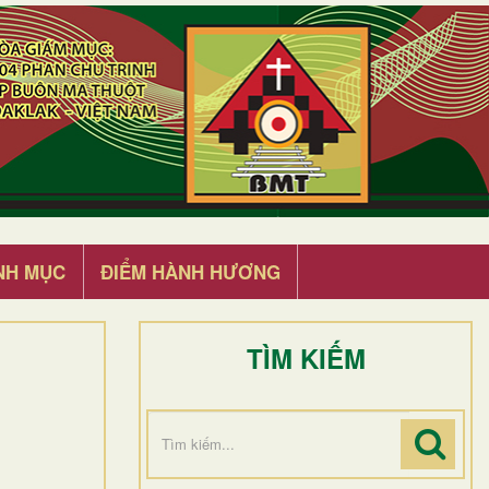
NH MỤC
ĐIỂM HÀNH HƯƠNG
TÌM KIẾM