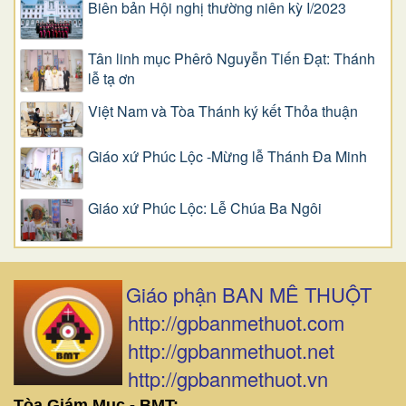
Biên bản Hội nghị thường niên kỳ I/2023
Tân linh mục Phêrô Nguyễn Tiến Đạt: Thánh
lễ tạ ơn
Việt Nam và Tòa Thánh ký kết Thỏa thuận
Giáo xứ Phúc Lộc -Mừng lễ Thánh Đa Minh
Giáo xứ Phúc Lộc: Lễ Chúa Ba Ngôi
Giáo phận BAN MÊ THUỘT
http://gpbanmethuot.com
http://gpbanmethuot.net
http://gpbanmethuot.vn
Tòa Giám Mục - BMT: