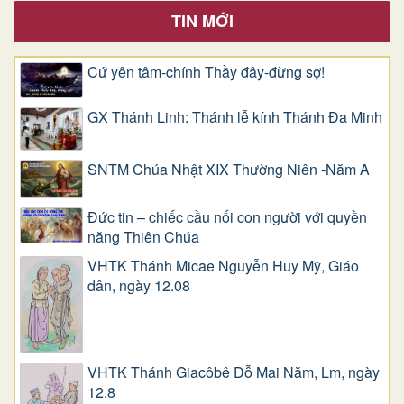
TIN MỚI
Cứ yên tâm-chính Thầy đây-đừng sợ!
GX Thánh Linh: Thánh lễ kính Thánh Đa Minh
SNTM Chúa Nhật XIX Thường Niên -Năm A
Đức tin – chiếc cầu nối con người với quyền
năng Thiên Chúa
VHTK Thánh Micae Nguyễn Huy Mỹ, Giáo
dân, ngày 12.08
VHTK Thánh Giacôbê Ðỗ Mai Năm, Lm, ngày
12.8