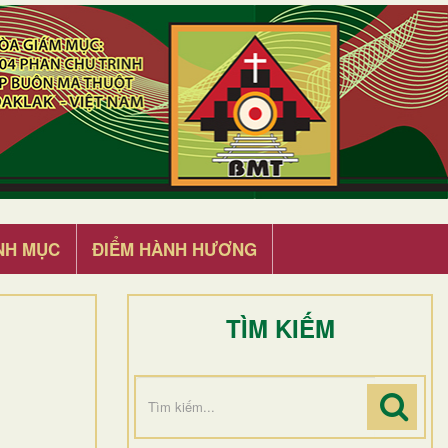
NH MỤC
ĐIỂM HÀNH HƯƠNG
TÌM KIẾM