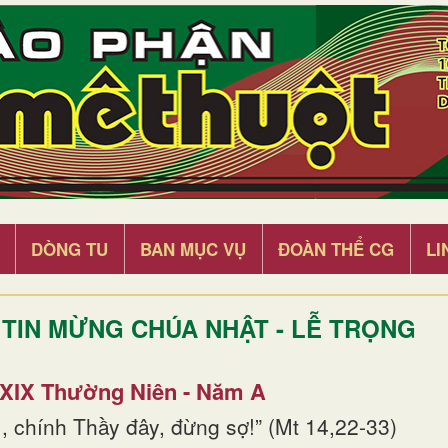
DÒNG TU
BAN MỤC VỤ
ĐOÀN THỂ CG
LI
TIN MỪNG CHÚA NHẬT - LỄ TRỌNG
 XIX Thường Niên - Năm A
, chính Thầy đây, đừng sợ!” (Mt 14,22-33)