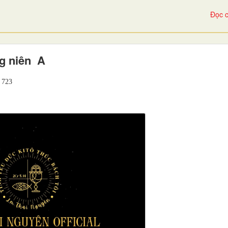
Đọc c
g niên A
723