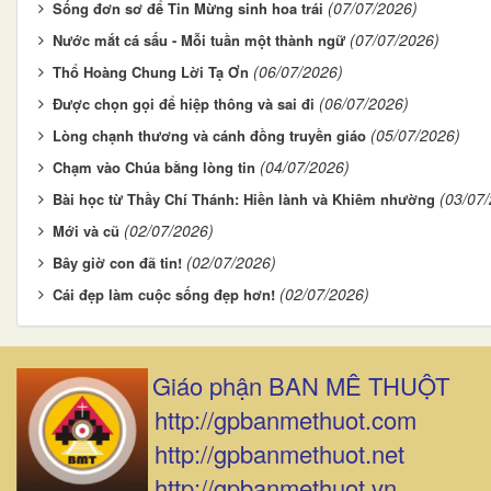
(07/07/2026)
Sống đơn sơ để Tin Mừng sinh hoa trái
(07/07/2026)
Nước mắt cá sấu - Mỗi tuần một thành ngữ
(06/07/2026)
Thổ Hoàng Chung Lời Tạ Ơn
(06/07/2026)
Được chọn gọi để hiệp thông và sai đi
(05/07/2026)
Lòng chạnh thương và cánh đồng truyền giáo
(04/07/2026)
Chạm vào Chúa bằng lòng tin
(03/07
Bài học từ Thầy Chí Thánh: Hiền lành và Khiêm nhường
(02/07/2026)
Mới và cũ
(02/07/2026)
Bây giờ con đã tin!
(02/07/2026)
Cái đẹp làm cuộc sống đẹp hơn!
Giáo phận BAN MÊ THUỘT
http://gpbanmethuot.com
http://gpbanmethuot.net
http://gpbanmethuot.vn