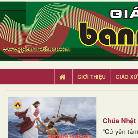
GIỚI THIỆU
GIÁO XỨ
Chúa Nhật
“Cứ yên tâm