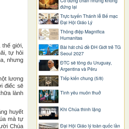
Có dừng chân nhưng không
đứng lại
Trực tuyến Thánh lễ Bế mạc
Đại Hội Giáo Lý
Thông điệp Magnifica
Humanitas
thế giới,
Bài hát chủ đề ĐH Giới trẻ TG
i, tự hỏi
Seoul 2027
ta, nhưng
ĐTC sẽ tông du Uruguay,
Argentina và Pêru
Tiếp kiến chung (5/8)
một lương
i điếc sẽ
Tình yêu muôn thuở
chữa lành
Khi Chúa thinh lặng
ăng huyết
húa mà tự
Đại Hội Giáo lý toàn quốc lần
gười Chúa