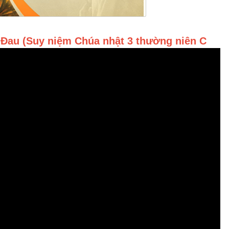
Đau (Suy niệm Chúa nhật 3 thường niên C