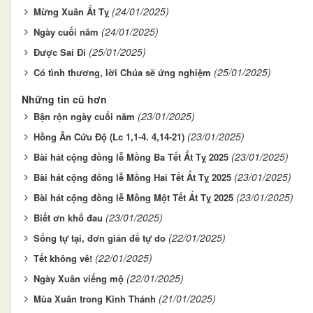
(24/01/2025)
Mừng Xuân Ất Tỵ
(24/01/2025)
Ngày cuối năm
(25/01/2025)
Được Sai Đi
(25/01/2025)
Có tình thương, lời Chúa sẽ ứng nghiệm
Những tin cũ hơn
(23/01/2025)
Bận rộn ngày cuối năm
(23/01/2025)
Hồng Ân Cứu Độ (Lc 1,1-4. 4,14-21)
(23/01/2025)
Bài hát cộng đồng lễ Mồng Ba Tết Ất Tỵ 2025
(23/01/2025)
Bài hát cộng đồng lễ Mồng Hai Tết Ất Tỵ 2025
(23/01/2025)
Bài hát cộng đồng lễ Mồng Một Tết Ất Tỵ 2025
(23/01/2025)
Biết ơn khổ đau
(22/01/2025)
Sống tự tại, đơn giản để tự do
(22/01/2025)
Tết không về!
(22/01/2025)
Ngày Xuân viếng mộ
(21/01/2025)
Mùa Xuân trong Kinh Thánh