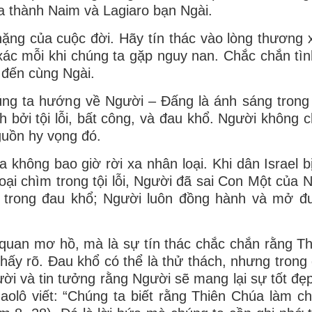
óa thành Naim và Lagiaro bạn Ngài.
ặng của cuộc đời. Hãy tín thác vào lòng thương 
xác mỗi khi chúng ta gặp nguy nan. Chắc chắn tì
 đến cùng Ngài.
ng ta hướng về Người – Đấng là ánh sáng trong 
h bởi tội lỗi, bất công, và đau khổ. Người không c
guồn hy vọng đó.
 không bao giờ rời xa nhân loại. Khi dân Israel bị
oại chìm trong tội lỗi, Người đã sai Con Một của 
 trong đau khổ; Người luôn đồng hành và mở đ
 quan mơ hồ, mà là sự tín thác chắc chắn rằng T
hấy rõ. Đau khổ có thể là thử thách, nhưng trong
ời và tin tưởng rằng Người sẽ mang lại sự tốt đẹp
olô viết: “Chúng ta biết rằng Thiên Chúa làm c