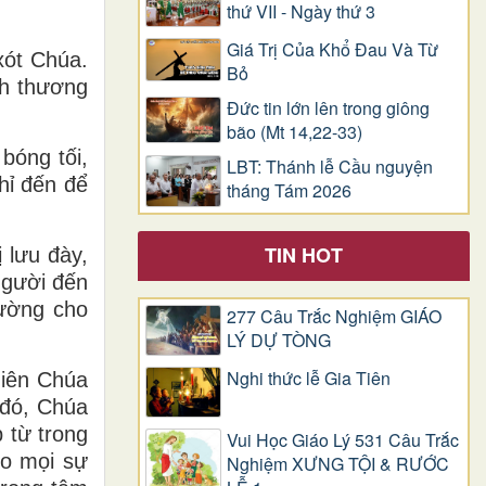
thứ VII - Ngày thứ 3
Giá Trị Của Khổ Ðau Và Từ
xót Chúa.
Bỏ
nh thương
Đức tin lớn lên trong giông
bão (Mt 14,22-33)
bóng tối,
LBT: Thánh lễ Cầu nguyện
hỉ đến để
tháng Tám 2026
TIN HOT
 lưu đày,
Người đến
ường cho
277 Câu Trắc Nghiệm GIÁO
LÝ DỰ TÒNG
Nghi thức lễ Gia Tiên
hiên Chúa
 đó, Chúa
 từ trong
Vui Học Giáo Lý 531 Câu Trắc
ho mọi sự
Nghiệm XƯNG TỘI & RƯỚC