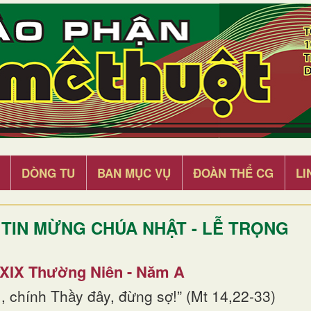
DÒNG TU
BAN MỤC VỤ
ĐOÀN THỂ CG
LI
TIN MỪNG CHÚA NHẬT - LỄ TRỌNG
 XIX Thường Niên - Năm A
, chính Thầy đây, đừng sợ!” (Mt 14,22-33)