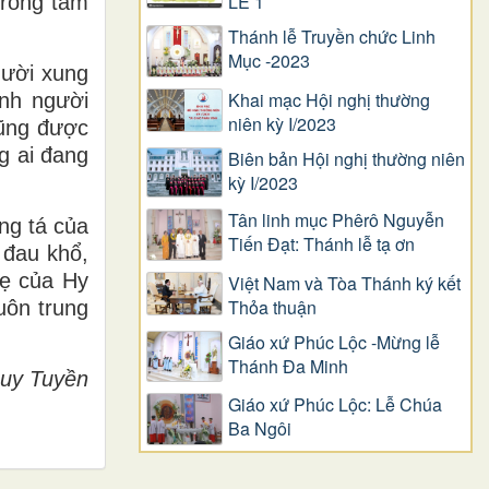
LỄ 1
trong tâm
Thánh lễ Truyền chức Linh
Mục -2023
gười xung
Khai mạc Hội nghị thường
nh người
niên kỳ I/2023
cũng được
g ai đang
Biên bản Hội nghị thường niên
kỳ I/2023
Tân linh mục Phêrô Nguyễn
ng tá của
Tiến Đạt: Thánh lễ tạ ơn
 đau khổ,
Mẹ của Hy
Việt Nam và Tòa Thánh ký kết
Thỏa thuận
uôn trung
Giáo xứ Phúc Lộc -Mừng lễ
Thánh Đa Minh
uy Tuyền
Giáo xứ Phúc Lộc: Lễ Chúa
Ba Ngôi