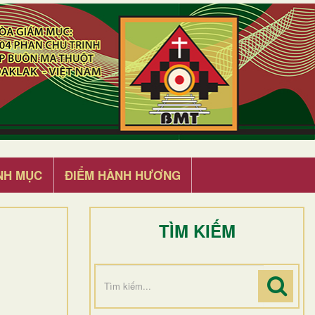
NH MỤC
ĐIỂM HÀNH HƯƠNG
TÌM KIẾM