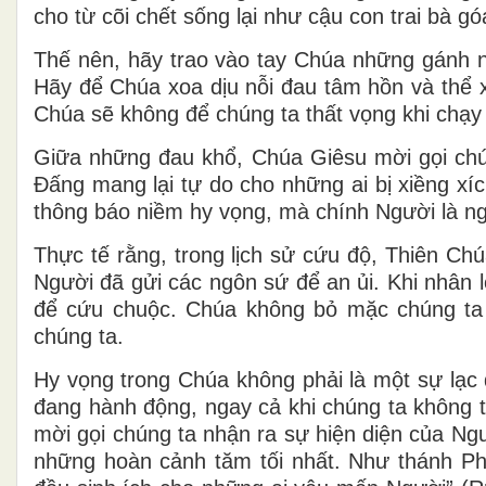
cho từ cõi chết sống lại như cậu con trai bà g
Thế nên, hãy trao vào tay Chúa những gánh n
Hãy để Chúa xoa dịu nỗi đau tâm hồn và thể 
Chúa sẽ không để chúng ta thất vọng khi chạy
Giữa những đau khổ, Chúa Giêsu mời gọi chú
Đấng mang lại tự do cho những ai bị xiềng xíc
thông báo niềm hy vọng, mà chính Người là n
Thực tế rằng, trong lịch sử cứu độ, Thiên Chúa
Người đã gửi các ngôn sứ để an ủi. Khi nhân l
để cứu chuộc. Chúa không bỏ mặc chúng ta
chúng ta.
Hy vọng trong Chúa không phải là một sự lạc
đang hành động, ngay cả khi chúng ta không t
mời gọi chúng ta nhận ra sự hiện diện của Ngư
những hoàn cảnh tăm tối nhất. Như thánh Pha