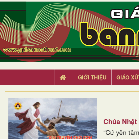
GIỚI THIỆU
GIÁO XỨ
Chúa Nhật
“Cứ yên tâm