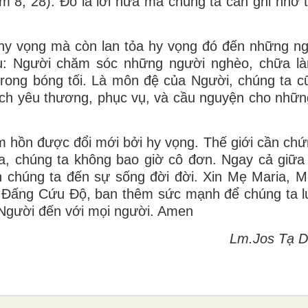
 8, 28). Đó là lời hứa mà chúng ta cần ghi nhớ 
 hy vọng mà còn lan tỏa hy vọng đó đến những n
: Người chăm sóc những người nghèo, chữa là
rong bóng tối. Là môn đệ của Người, chúng ta 
ách yêu thương, phục vụ, và cầu nguyện cho nhữn
 hồn được đổi mới bởi hy vọng. Thế giới cần chứ
úa, chúng ta không bao giờ cô đơn. Ngay cả giữa
chúng ta đến sự sống đời đời. Xin Mẹ Maria, 
, Đấng Cứu Độ, ban thêm sức mạnh để chúng ta l
Người đến với mọi người. Amen
Lm.Jos Tạ D