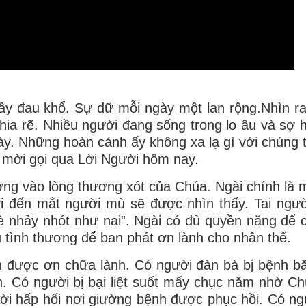
đầy đau khổ. Sự dữ mỗi ngày một lan rộng.Nhìn ra 
hia rẽ. Nhiều người đang sống trong lo âu và sợ hã
này. Những hoàn cảnh ấy không xa lạ gì với chúng 
a mời gọi qua Lời Người hôm nay.
ởng vào lòng thương xót của Chúa. Ngài chính là 
gười đến mắt người mù sẽ được nhìn thấy. Tai ngườ
 nhảy nhót như nai”. Ngài có đủ quyền năng để 
u tình thương để ban phát ơn lành cho nhân thế.
h được ơn chữa lành. Có người đàn bà bị bệnh b
 Có người bị bại liệt suốt mấy chục năm nhờ C
ời hấp hối nơi giường bệnh được phục hồi. Có n