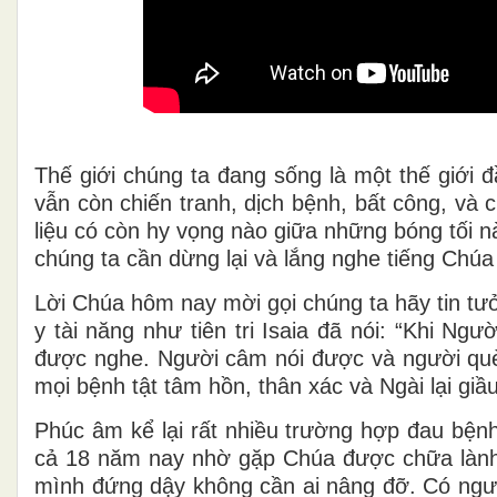
Thế giới chúng ta đang sống là một thế giới 
vẫn còn chiến tranh, dịch bệnh, bất công, và c
liệu có còn hy vọng nào giữa những bóng tối 
chúng ta cần dừng lại và lắng nghe tiếng Chú
Lời Chúa hôm nay mời gọi chúng ta hãy tin tư
y tài năng như tiên tri Isaia đã nói: “Khi N
được nghe. Người câm nói được và người què
mọi bệnh tật tâm hồn, thân xác và Ngài lại giầ
Phúc âm kể lại rất nhiều trường hợp đau bện
cả 18 năm nay nhờ gặp Chúa được chữa lành.
mình đứng dậy không cần ai nâng đỡ. Có ngư